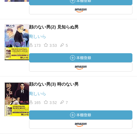
顔のない男(2) 見知らぬ男
剛しいら
173
3.53
5
顔のない男(3) 時のない男
剛しいら
165
3.52
7