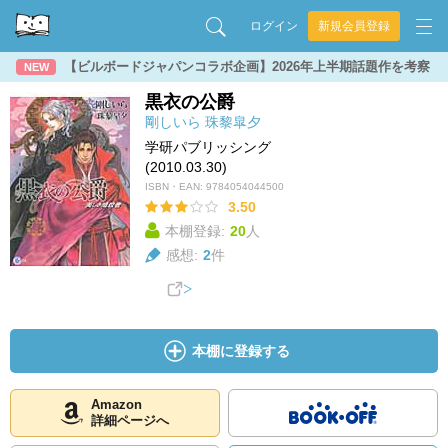
ログイン
新規会員登録
【ビルボードジャパンコラボ企画】2026年上半期話題作を考察
NEW
黒衣の公爵
剛しいら
珠黎皐夕
学研パブリッシング
(2010.03.30)
ISBN・EAN:
9784054044500
3.50
本棚登録:
20
人
感想:
2
件
本棚に登録する
Amazon
詳細ページへ