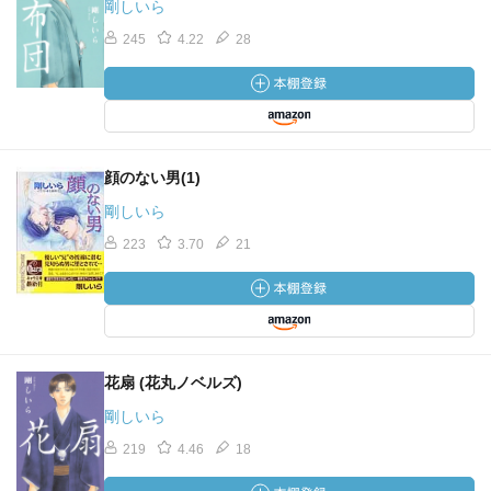
剛しいら
245
4.22
28
顔のない男(1)
剛しいら
223
3.70
21
花扇 (花丸ノベルズ)
剛しいら
219
4.46
18