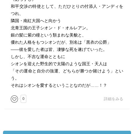
和平交渉の特使として、ただひとりの付添人・アンディを
つれ、
隣国・南紅大国へと向かう
北青王国の王子シオン・ド・オルレアン。
銀の髪に紫の瞳という類まれな美貌と、
優れた人格をもつシオンだが、別名は「黒衣の公爵」
――彼を愛した者は皆、凄惨な死を遂げていった。
しかし、不吉な運命とともに
シオンを迎えた野生的で太陽のような国王・天人は
「その運命と自分の強運、どちらが勝つか賭けよう」とい
う。
それはシオンを愛するということなのだが……！？
0
詳細をみる