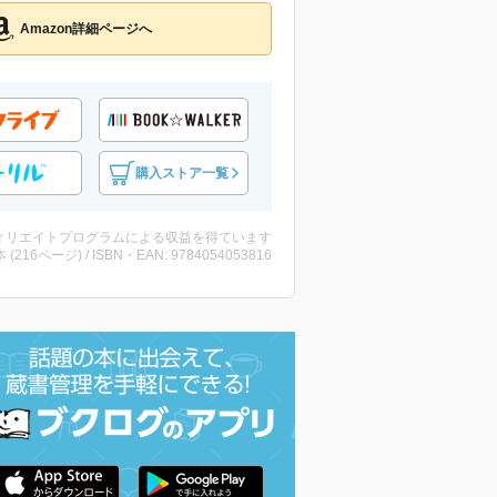
Amazon詳細ページへ
購入ストア一覧
ィリエイトプログラムによる収益を得ています
・本 (216ページ) / ISBN・EAN: 9784054053816