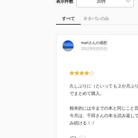
表示件数
すべて
ネタバレのみ
mari
さん
の感想
2012年6月25日
久しぶりに（といっても２か月ぶ
でまとめて購入。
根本的には今までの本と同じこと
今月は、千田さんの本を読み返し
み続ける！！