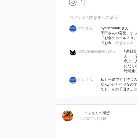
1
コメント
4
件をすべて表示
mariさん
nyancomaruさん
千田さんの言葉、す
『お金のルール３８
でお金...
続きをみる
猫丸(nyancomaru)さん
｢遅刻
んーー
私は、
になら
時間通り
mariさん
私も一緒です！待つ
なんかだとイヤなの
でも、その千田さ...
こっふ
さん
の感想
2023年9月21日