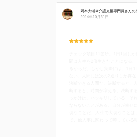
岡本大輔＠介護支援専門員
さん
の
2014年10月31日
チェック項目11箇所。1日1回し
間は人生を2倍生きたことになる、
るからだ、しかし実際には、1日1
ない。人間には次の2通りしか存在
決断できる人間だ。決断すると、
断すると、時間が増える、決断す
っかけは、ハッキリしている、そ
ならないことがある、自分が幸せ
切なことだ。人生で大切なことは
で、他人事に関わって噂している
自体が目的ではなく、出世は大好
なくプライベートを含めた人生の