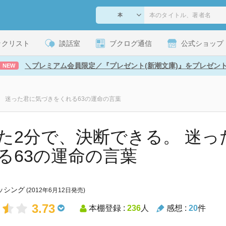
ックリスト
談話室
ブクログ通信
公式ショップ
＼プレミアム会員限定／『プレゼント(新潮文庫)』をプレゼン
NEW
。 迷った君に気づきをくれる63の運命の言葉
た2分で、決断できる。 迷
る63の運命の言葉
ッシング
(2012年6月12日発売)
3.73
本棚登録 :
236
人
感想 :
20
件