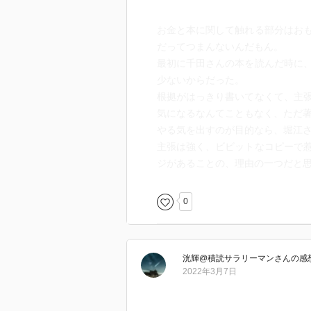
お金と本に関して触れる部分はお
だってつまんないんだもん。
最初に千田さんの本を読んだ時に
少ないからだった。
根拠がはっきり書いてなくて、主
気になるなんてこともなく、ただ著
やる気を出すのが目的なら、堀江
主張は強く、ビビットなコピーで
ジがあることの、理由の一つだと
0
洸輝@積読サラリーマン
さん
の感
2022年3月7日