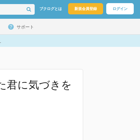
ブクログとは
新規会員登録
ログイン
サポート
ト
った君に気づきを