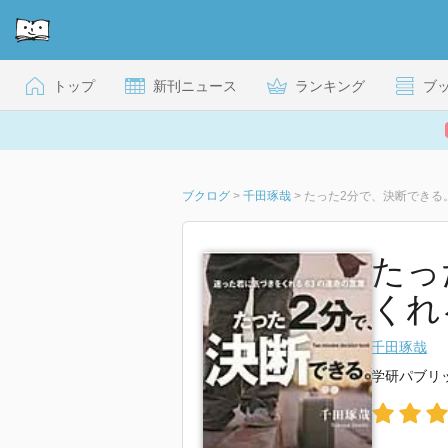
トップ
新刊ニュース
ランキング
ブ
ブクログ
>
千田琢哉
>
たった2分で、決断できる
たっ
くれ
千田琢哉
学研パブリ