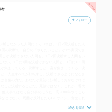
感想
フォロー
か決断しなかった人間にくらべれば、1日2回決断した人
1回の決断で、自分の「やりたいこと」が1つ実現でき
回しか決断できない人間も、1日2回決断する人間もい
しない、1日に1回も決断できない人間と、1日に100回
人が集まってくる、決断すると、富が集まってくる、決
ると、人生すべてが好転する。決断できるようになるき
れは言葉の力だ。あなたが最初に決断しておかなければ
になると決断することだ、冗談ではなく、これが一番大
、他人事ではなく自分事のほうだ、高々80年やそこら
暇などはない。周囲が反対したらGOサイン。出世それ
きな仕事をするための大切な手段なのだ。仕事だけでは
すべてにおいて、遅刻するということは、幸せを遠ざけ