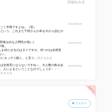
詳細をみる
2012/06/28
っごく辛辣ですよね。（笑）
』という、これまた千田さんの本を今から読むの
常習者はみな人間性が低い｣
2012/07/02
辛辣。
人を待たせるのはダメですが、待つのは全然苦
ない。
にキッチリ動く。と言う...
続きをみる
のは全然苦にならないですね～。大人数の飲み会
2012/07/03
で、人によるということなのでしょうが・・・
続きをみる
フォロー