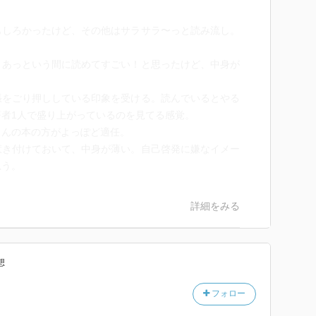
もしろかったけど、その他はサラサラ〜っと読み流し。
、あっという間に読めてすごい！と思ったけど、中身が
張をごり押ししている印象を受ける。読んでいるとやる
者1人で盛り上がっているのを見てる感覚。
さんの本の方がよっぽど適任。
惹き付けておいて、中身が薄い。自己啓発に嫌なイメー
思う。
詳細をみる
想
フォロー