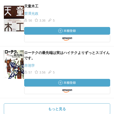
天童木工
菅澤光政
56
3.36
5
ローテクの最先端は実はハイテクよりずっとスゴイん
です。
赤池学
57
3.56
5
もっと見る