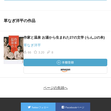
草なぎ洋平の作品
作家と温泉 お湯から生まれた27の文学 (らんぷの本)
草なぎ洋平
66
3.20
8
ページの先頭へ
Twitterフォロー
Facebookページ