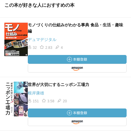
この本が好きな人におすすめの本
モノづくりの仕組みがわかる事典 食品・生活・趣味
編
デュマデジタル
32
2.83
4
世界が大切にするニッポン工場力
根岸康雄
151
3.58
20