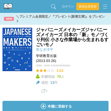
ログイン
新規会員登録
＼プレミアム会員限定／『プレゼント(新潮文庫)』をプレゼン
NEW
ト
ジャパニーズメイカーズジャパニー
ズメイカーズ 日本の「新」モノづく
り列伝 小さな作業場から生まれるす
ごいモノ
草なぎ洋平
学研教育出版
(2013.03.26)
ISBN・EAN:
9784054056404
3.63
本棚登録:
75
人
感想:
13
件
本棚に登録する