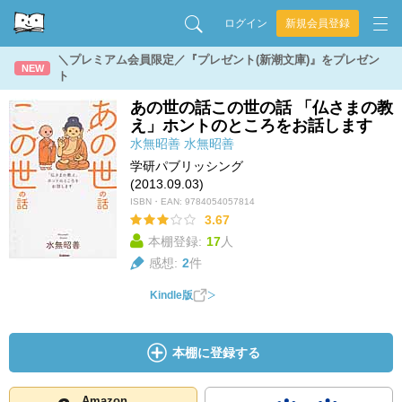
ログイン
新規会員登録
＼プレミアム会員限定／『プレゼント(新潮文庫)』をプレゼン
NEW
ト
あの世の話この世の話 「仏さまの教
え」ホントのところをお話します
水無昭善
水無昭善
学研パブリッシング
(2013.09.03)
ISBN・EAN:
9784054057814
3.67
本棚登録:
17
人
感想:
2
件
Kindle版
本棚に登録する
Amazon