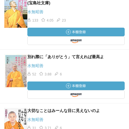
(宝島社文庫)
水無昭善
133
4.05
23
別れ際に「ありがとう」て言えれば最高よ
水無昭善
52
3.88
6
大切なことはみーんな目に見えないのよ
水無昭善
31
3.71
6