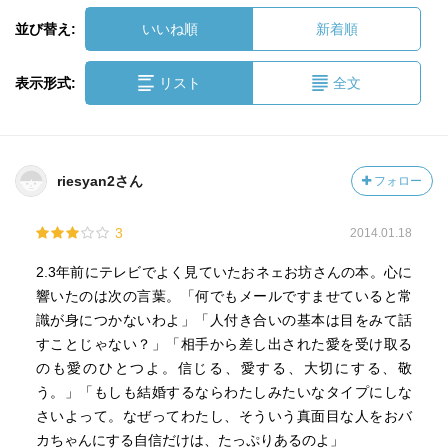
並び替え:
いいね順
新着順
表示形式:
リスト
全文
riesyan2さん
フォロー
3
2014.01.18
2.3年前にテレビでよく見ていたおネェお坊さんの本。心に
響いたのは次の言葉。「何でもメールですませていると常
識が身につかないわよ」「人付き合いの基本は目をみて話
すことじゃない？」「相手から差し出された愛を受け取る
のも愛のひとつよ。信じる、愛する、大切にする、敬
う。」「もしも結婚するならわたしみたいなタイプにしな
さいよって。なぜってわたし、そういう真面目な人をおバ
カちゃんにする自信だけは、たっぷりあるのよ」