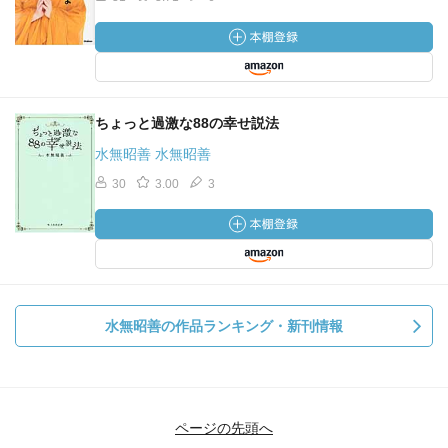
ちょっと過激な88の幸せ説法
水無昭善 水無昭善
30
3.00
3
水無昭善の作品ランキング・新刊情報
ページの先頭へ