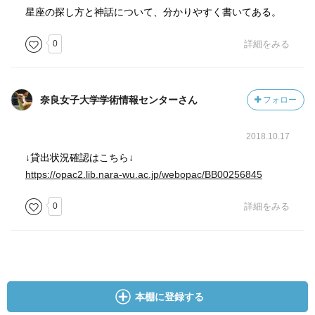
星座の探し方と神話について、分かりやすく書いてある。
0
詳細をみる
奈良女子大学学術情報センターさん
フォロー
2018.10.17
↓貸出状況確認はこちら↓
https://opac2.lib.nara-wu.ac.jp/webopac/BB00256845
0
詳細をみる
本棚に登録する