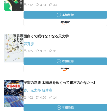
512
3.34
33
面白くて眠れなくなる天文学
縣秀彦
405
3.32
31
宇宙の迷路 太陽系をめぐって銀河のかなたへ!
香川元太郎 縣秀彦
402
4.00
14