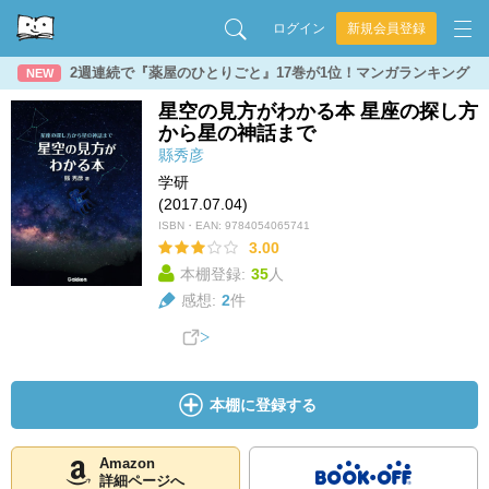
ログイン
新規会員登録
2週連続で『薬屋のひとりごと』17巻が1位！マンガランキング
NEW
星空の見方がわかる本 星座の探し方
から星の神話まで
縣秀彦
学研
(2017.07.04)
ISBN・EAN:
9784054065741
3.00
本棚登録:
35
人
感想:
2
件
本棚に登録する
Amazon
詳細ページへ