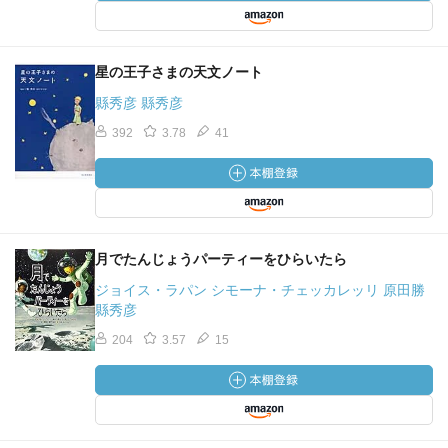
星の王子さまの天文ノート
縣秀彦 縣秀彦
392
3.78
41
月でたんじょうパーティーをひらいたら
ジョイス・ラパン シモーナ・チェッカレッリ 原田勝
縣秀彦
204
3.57
15