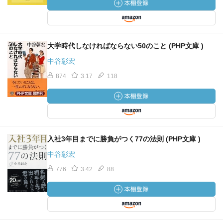
大学時代しなければならない50のこと (PHP文庫 )
中谷彰宏
874
3.17
118
入社3年目までに勝負がつく77の法則 (PHP文庫 )
中谷彰宏
776
3.42
88