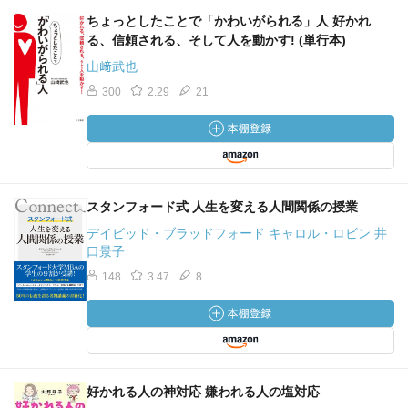
ちょっとしたことで「かわいがられる」人 好かれ
る、信頼される、そして人を動かす! (単行本)
山﨑武也
300
2.29
21
スタンフォード式 人生を変える人間関係の授業
デイビッド・ブラッドフォード キャロル・ロビン 井
口景子
148
3.47
8
好かれる人の神対応 嫌われる人の塩対応