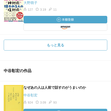
大野萌子
127
3.19
11
もっと見る
中谷彰宏の作品
なぜあの人は人前で話すのがうまいのか
中谷彰宏
924
3.09
93