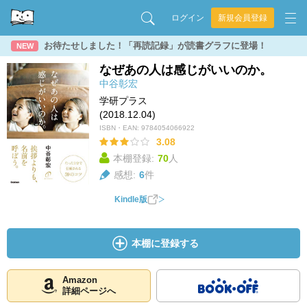
ログイン
新規会員登録
お待たせしました！「再読記録」が読書グラフに登場！
NEW
なぜあの人は感じがいいのか。
中谷彰宏
学研プラス
(2018.12.04)
ISBN・EAN:
9784054066922
3.08
本棚登録:
70
人
感想:
6
件
Kindle版
本棚に登録する
Amazon
詳細ページへ