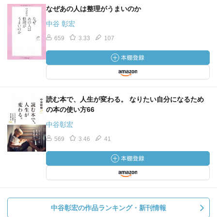
なぜあの人は整理がうまいのか
中谷 彰宏
659
3.33
107
読む本で、人生が変わる。 なりたい自分になるため
の本の使い方66
中谷彰宏
569
3.46
41
中谷彰宏の作品ランキング・新刊情報