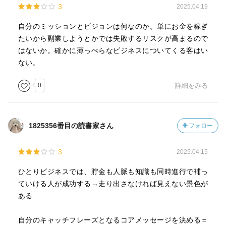
3
2025.04.19
のビジネスについて書いてある本というところでしょう
か。
自分のミッションとビジョンは何なのか。単にお金を稼ぎ
悪徳ビジネスがこの手法と似たようなことをしている感じ
たいから副業しようとかでは失敗するリスクが高まるので
なので、その辺でも嫌悪感が出てしまうのかもしれませ
はないか。確かに薄っぺらなビジネスについてくる客はい
ん。
ない。
実践すれば成功するのは間違いないとは思うのですが、実
0
詳細をみる
践できる人がどれだけ居るのかとは思います。
自分には実践不可能だと思いました。
1825356番目の読書家さん
フォロー
3
2025.04.15
ひとりビジネスでは、貯金も人脈も知識も同時進行で補っ
ていける人が成功する→走り出さなければ見えない景色が
ある
自分のキャッチフレーズとなるコアメッセージを決める＝