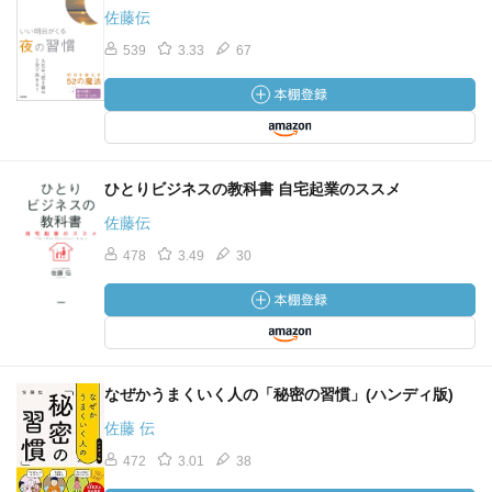
佐藤伝
539
3.33
67
ひとりビジネスの教科書 自宅起業のススメ
佐藤伝
478
3.49
30
なぜかうまくいく人の「秘密の習慣」(ハンディ版)
佐藤 伝
472
3.01
38