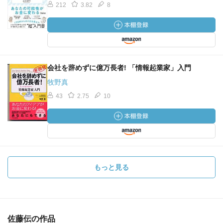
212
3.82
8
会社を辞めずに億万長者! 「情報起業家」入門
牧野真
43
2.75
10
もっと見る
佐藤伝の作品