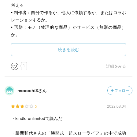
考える：
• 制作者：自分で作るか、他人に依頼するか、またはコラボ
レーションするか。
• 形態：モノ（物理的な商品）かサービス（無形の商品）
か。
• 販売場所：ネット上（オンラインショップ、SNSなど）か
リアル店舗か。
続きを読む
• 販売方法：自分で直接販売するか、他人に委託するか。
4. 自分のメディアを持つ重要性
1
詳細をみる
• 自分自身のメディア（ブログ、SNS、YouTubeなど）を持
ち、発信力・影響力を高めることが成功への鍵となる。
5. 自動化を目指す
mocochi3さん
フォロー
• ビジネスが軌道に乗ってきたら、自動化や仕組み化を進め
ることで効率化し、時間や労力を節約する。
3
2022.08.04
6. マーケティング戦略についても学びがあった
• 細かなマーケティング戦略や実践的なノウハウも紹介され
・kindle unlimitedで読んだ
ており、大いに参考になった。
・勝間和代さんの「勝間式 超スローライフ」の中で成功