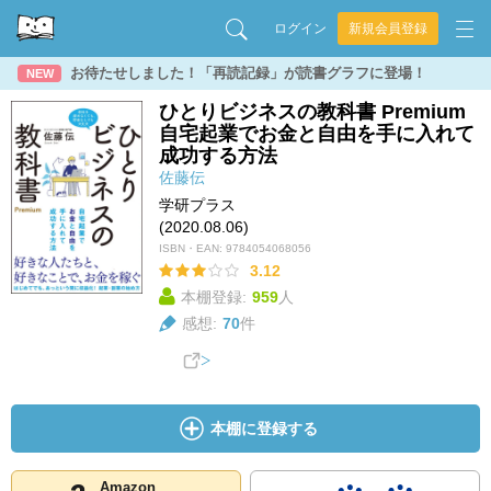
ログイン
新規会員登録
お待たせしました！「再読記録」が読書グラフに登場！
NEW
ひとりビジネスの教科書 Premium
自宅起業でお金と自由を手に入れて
成功する方法
佐藤伝
学研プラス
(2020.08.06)
ISBN・EAN:
9784054068056
3.12
本棚登録:
959
人
感想:
70
件
本棚に登録する
Amazon