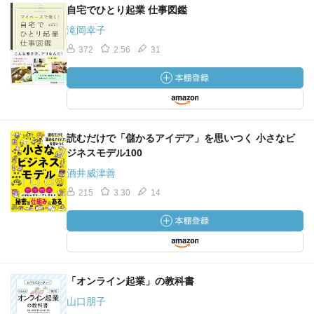
自宅でひとり起業 仕事図鑑
滝岡幸子
372
2.56
31
読むだけで「儲かるアイデア」を思いつく 小さなビ
ジネスモデル100
酒井威津善
215
3.30
14
「オンライン起業」の教科書
山口朋子