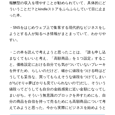
報酬型の収入を増やすことが勧められていて、具体的にど
ういうことだ？とkindleストアをふらふらしていて目に止ま
った本。
・SNSをはじめウェブ上で集客する現代的なビジネスをし
ようとする人が知るべき情報がまとまっていて、わかりや
すい。
・この本を読んで考えようと思ったことは、『誰も申し込
まなくてもいいと考え、「高額商品」を１つ設定』するこ
と。価格設定における自分でも気がついていないブレーキ
を外すため、らしいのだけど、確かに値段をつける時はど
うしても妥当な、買ってもらえそうな値段をつけてしまい
がち(そりゃ夢ばかりも見ていられないので)だし、そういう
値段ってどうしても自分の金銭感覚に近い金額になってし
まいがち。そういう無意識のブロックを外すためにも、自
分の商品を自信を持って売るためにも高額商品について考
えてみようと思った。今から実際にビジネスを始めようと
している私にとっては気づきがあった本。