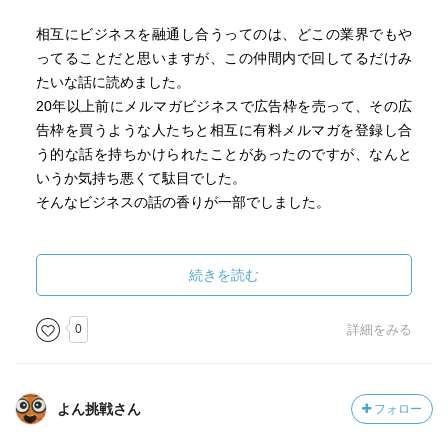
相互にビジネスを融通し合うってのは、どこの業界でもや
ってることだと思いますが、この仲間内で回してるだけみ
たいな話に読めました。
20年以上前にメルマガビジネスで広告枠を売って、その広
告枠を買うような人たちと相互に有料メルマガを登録し合
う的な話を持ちかけられたことがあったのですが、なんと
いうか気持ち悪くて駄目でした。
そんなビジネスの話の香りが一部でしました。
確かに起業について最初にオフィスを借りるなとか失敗す
るビジネスパターンについての警鐘や、基本的なビジネス
続きを読む
の立ち上げ方などについては書いてあるので、何にも知ら
ない人向けには良いかと思います。
0
詳細をみる
すでに個人事業者等をやっていて新しいヒントがないか
な？と読む分にはあまり意味がない気がします。
よん挑戦さん
フォロー
物販系はほぼ無いです（セミナー的動画や小冊子はあ
る）。なので、文章力や説明力、人を引き込む話術が必須