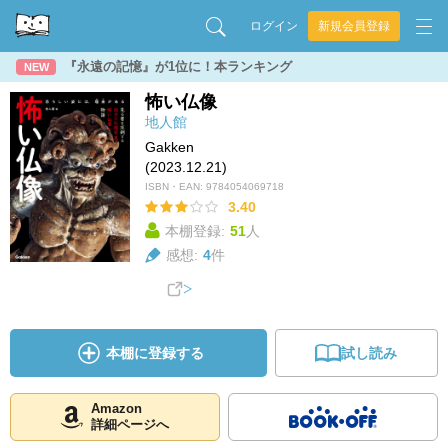
ログイン
新規会員登録
『永遠の記憶』が1位に！本ランキング
NEW
怖い仏像
地人館
Gakken
(2023.12.21)
ISBN・EAN:
9784054069718
3.40
本棚登録:
51
人
感想:
4
件
本棚に登録する
試し読み
Amazon
詳細ページへ