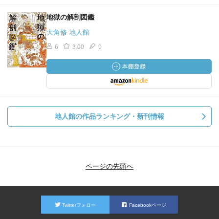
地獄の解剖図鑑
大角修 地人館
6
3.00
0
地人館の作品ランキング・新刊情報
ページの先頭へ
Twitterフォロー
Facebookページ