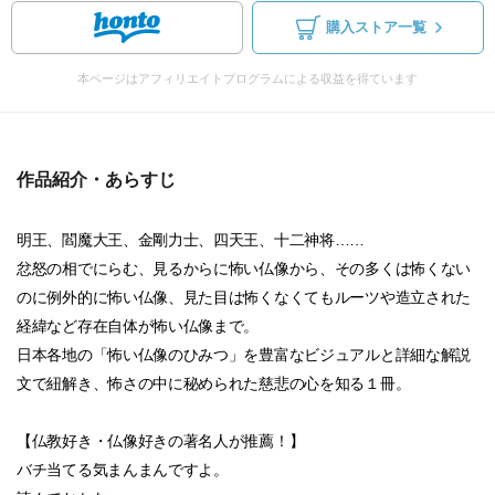
購入ストア一覧
本ページはアフィリエイトプログラムによる収益を得ています
作品紹介・あらすじ
明王、閻魔大王、金剛力士、四天王、十二神将……
忿怒の相でにらむ、見るからに怖い仏像から、その多くは怖くない
のに例外的に怖い仏像、見た目は怖くなくてもルーツや造立された
経緯など存在自体が怖い仏像まで。
日本各地の「怖い仏像のひみつ」を豊富なビジュアルと詳細な解説
文で紐解き、怖さの中に秘められた慈悲の心を知る１冊。
【仏教好き・仏像好きの著名人が推薦！】
バチ当てる気まんまんですよ。