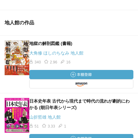
地人館の作品
地獄の解剖図鑑 (書籍)
大角修 ほしのちなみ 地人館
340
2.96
16
日本史年表 古代から現代まで時代の流れが劇的にわ
かる (朝日年表シリーズ)
山折哲雄 地人館
51
3.33
1