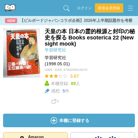
ログイン
新規会員登録
【ビルボードジャパンコラボ企画】2026年上半期話題作を考察
NEW
天皇の本 日本の霊的根源と封印の秘
史を探る Books esoterica 22 (New
sight mook)
学習研究社
学習研究社
(1998.05.01)
ISBN・EAN:
9784056018370
3.67
本棚登録:
89
人
感想:
5
件
本棚に登録する
Amazon