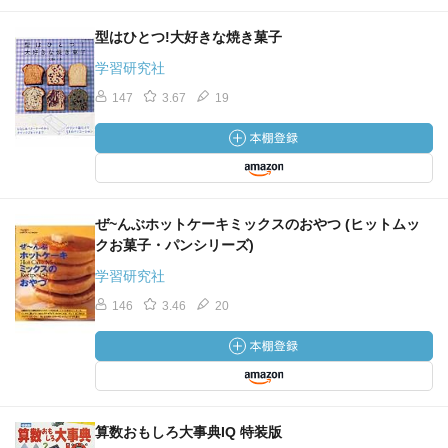
型はひとつ!大好きな焼き菓子
学習研究社
147
3.67
19
ぜ~んぶホットケーキミックスのおやつ (ヒットムッ
クお菓子・パンシリーズ)
学習研究社
146
3.46
20
算数おもしろ大事典IQ 特装版