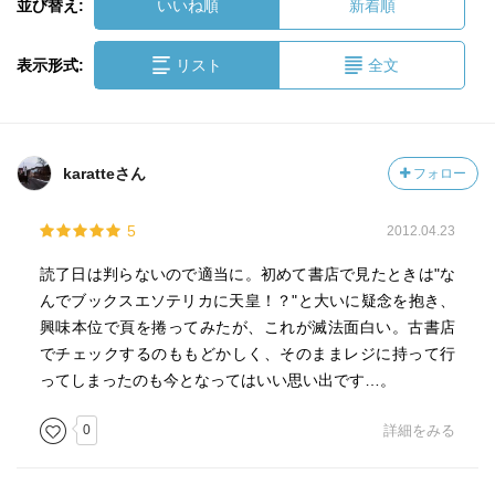
並び替え:
いいね順
新着順
表示形式:
リスト
全文
karatteさん
フォロー
5
2012.04.23
読了日は判らないので適当に。初めて書店で見たときは"な
んでブックスエソテリカに天皇！？"と大いに疑念を抱き、
興味本位で頁を捲ってみたが、これが滅法面白い。古書店
でチェックするのももどかしく、そのままレジに持って行
ってしまったのも今となってはいい思い出です…。
0
詳細をみる