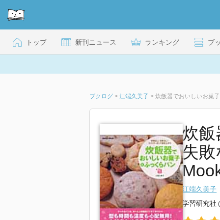
トップ
新刊ニュース
ランキング
ブ
ブクログ
>
江端久美子
>
炊飯器でおいしいお菓子
炊飯
失敗
Mook
江端久美子
学習研究社