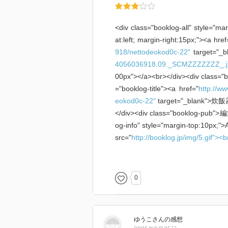
<div class="booklog-all" style="ma
at:left; margin-right:15px;"><a href
918/nettodeokod0c-22"
target="_b
4056036918.09._SCMZZZZZZZ_.j
00px"></a><br></div><div class="boo
="booklog-title"><a href="
http://w
eokod0c-22"
target="_blank
</div><div class="booklog-pub"
og-info" style="margin-top
src="
http://booklog.jp/img/5.gif"><
padding-left:3px;"><img src="
http:
す！<br><img src="
http://booklog.j
わる<br><img src="
http://booklog.j
0
iv></div><div class="booklog-link"
co.jp/exec/obidos/ASIN/40560369
を見る</a><br><a href="
http://bo
ゆうこ
さん
の感想
ooklogでレビューを見る</a> by <a 