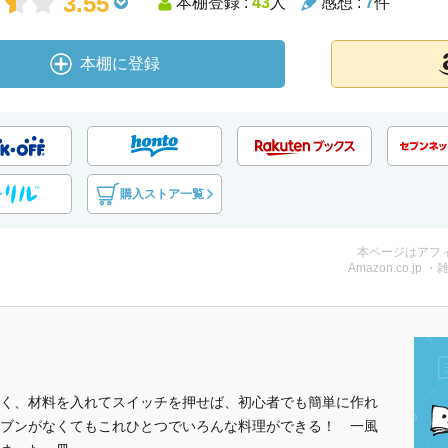
3.55
本棚登録 :
43
人
感想 :
7
件
本棚に登録
購入ストア一覧
本ページはアフ
Amazon.co.jp ・
く、材料を入れてスイッチを押せば、初心者でも簡単に作れ
ブンがなくてもこれひとつでいろんな料理ができる！ 一風