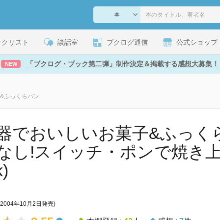
ックリスト
談話室
ブクログ通信
公式ショップ
「ブクログ・ブック第二弾」制作決定＆掲載する感想大募集！
NEW
&ふっくらパン
器でおいしいお菓子&ふっくら
なし!スイッチ・ポンで焼き上がり
)
(2004年10月2日発売)