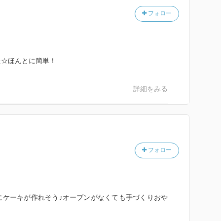
t"></div>
フォロー
た☆ほんとに簡単！
詳細をみる
フォロー
にケーキが作れそう♪オーブンがなくても手づくりおや