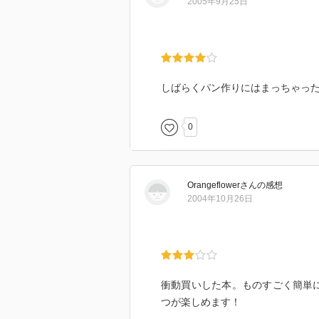
2005年9月25日
<br></div></div><br style="clear:lef
しばらくパン作りにはまっちゃっ
0
Orangeflower
さん
の感想
2004年10月26日
衝動買いした本。ものすごく簡単
つが楽しめます！