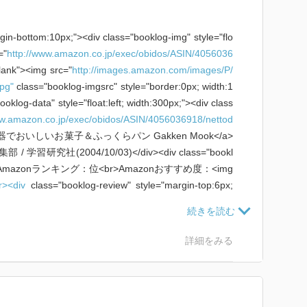
rgin-bottom:10px;"><div class="booklog-img" style="flo
="
http://www.amazon.co.jp/exec/obidos/ASIN/4056036
lank"><img src="
http://images.amazon.com/images/P/
pg"
class="booklog-imgsrc" style="border:0px; width:1
klog-data" style="float:left; width:300px;"><div class
ww.amazon.co.jp/exec/obidos/ASIN/4056036918/nettod
">炊飯器でおいしいお菓子＆ふっくらパン Gakken Mook</a>
>編集部 / 学習研究社(2004/10/03)</div><div class="bookl
:10px;">Amazonランキング：位<br>Amazonおすすめ度：<img
br><div
class="booklog-review" style="margin-top:6px;
//booklog.jp/img/5.gif"
align="absmiddle">活用してま
p/img/4.gif"
align="absmiddle">作者の研究熱心さが伝
p/img/4.gif"
align="absmiddle">一人暮らし向き<br></d
詳細をみる
 style="margin-top:10px;"><a href="
http://www.amazon.
18/nettodeokod0c-22"
target="_blank">Amazonで詳細
oklog.jp/nanamiko/asin/4056036918"
target="_blank">B
href="
http://booklog.jp
" target="_blank">Booklog</a>