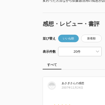
変わった方法ながら炊飯器活用の知恵が詰
感想・レビュー・書評
並び替え
いいね順
新着順
表示件数
すべて
あさぎ
さん
の感想
2007年11月24日