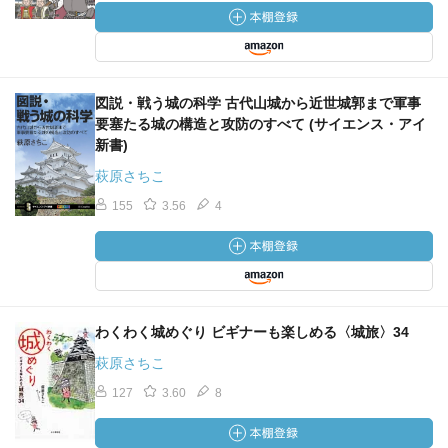
図説・戦う城の科学 古代山城から近世城郭まで軍事
要塞たる城の構造と攻防のすべて (サイエンス・アイ
新書)
萩原さちこ
155
3.56
4
わくわく城めぐり ビギナーも楽しめる〈城旅〉34
萩原さちこ
127
3.60
8