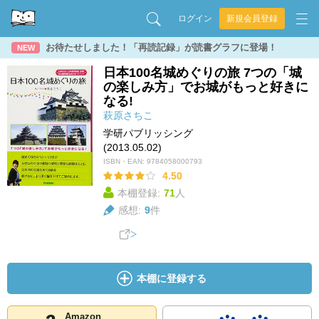
ログイン
新規会員登録
お待たせしました！「再読記録」が読書グラフに登場！
NEW
日本100名城めぐりの旅 7つの「城
の楽しみ方」でお城がもっと好きに
なる!
萩原さちこ
学研パブリッシング
(2013.05.02)
ISBN・EAN:
9784058000793
4.50
本棚登録:
71
人
感想:
9
件
本棚に登録する
Amazon