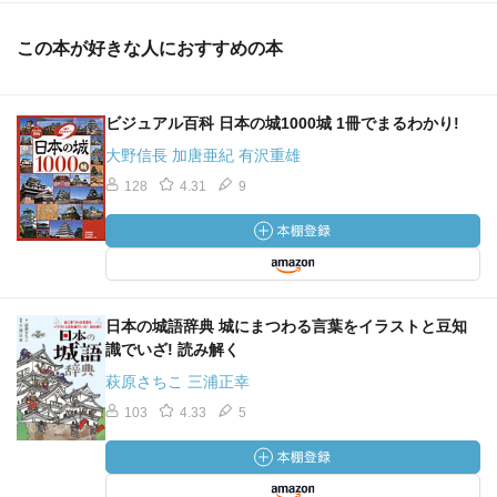
この本が好きな人におすすめの本
ビジュアル百科 日本の城1000城 1冊でまるわかり!
大野信長 加唐亜紀 有沢重雄
128
4.31
9
日本の城語辞典 城にまつわる言葉をイラストと豆知
識でいざ! 読み解く
萩原さちこ 三浦正幸
103
4.33
5