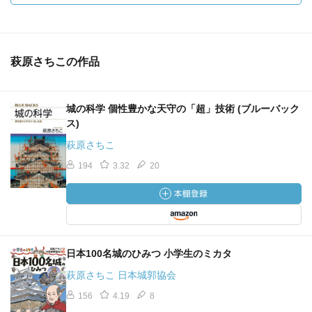
萩原さちこの作品
城の科学 個性豊かな天守の「超」技術 (ブルーバック
ス)
萩原さちこ
194
3.32
20
日本100名城のひみつ 小学生のミカタ
萩原さちこ 日本城郭協会
156
4.19
8