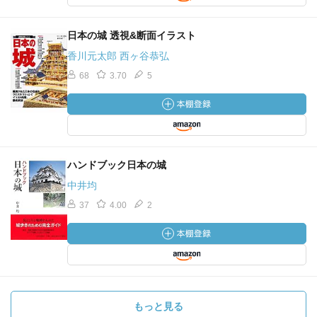
日本の城 透視&断面イラスト
香川元太郎 西ヶ谷恭弘
68
3.70
5
ハンドブック日本の城
中井均
37
4.00
2
もっと見る