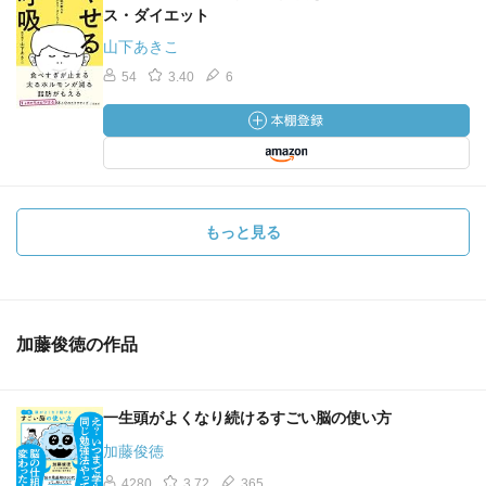
ス・ダイエット
山下あきこ
54
3.40
6
もっと見る
加藤俊徳の作品
一生頭がよくなり続けるすごい脳の使い方
加藤俊徳
4280
3.72
365