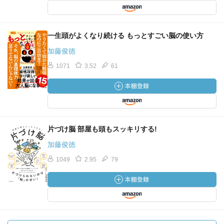
一生頭がよくなり続ける もっとすごい脳の使い方
加藤俊徳
1071
3.52
61
片づけ脳 部屋も頭もスッキリする!
加藤俊徳
1049
2.95
79