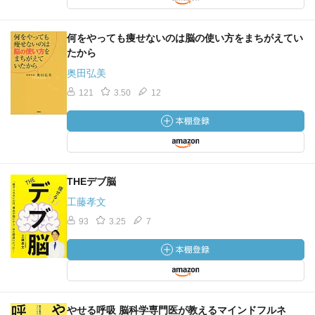
何をやっても痩せないのは脳の使い方をまちがえてい
たから
奥田弘美
121
3.50
12
THEデブ脳
工藤孝文
93
3.25
7
やせる呼吸 脳科学専門医が教えるマインドフルネ