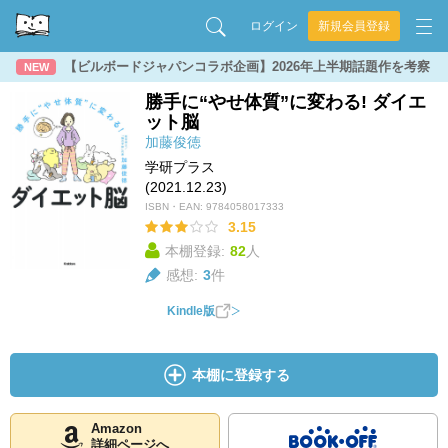
ログイン
新規会員登録
【ビルボードジャパンコラボ企画】2026年上半期話題作を考察
NEW
勝手に“やせ体質”に変わる! ダイエ
ット脳
加藤俊徳
学研プラス
(2021.12.23)
ISBN・EAN:
9784058017333
3.15
本棚登録:
82
人
感想:
3
件
Kindle版
本棚に登録する
Amazon
詳細ページへ