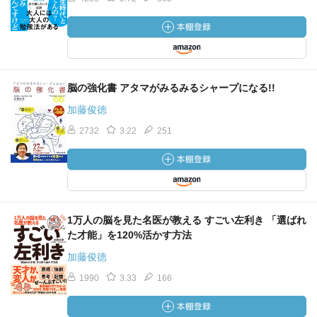
脳の強化書 アタマがみるみるシャープになる!!
加藤俊徳
2732
3.22
251
1万人の脳を見た名医が教える すごい左利き 「選ばれ
た才能」を120%活かす方法
加藤俊徳
1990
3.33
166