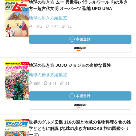
地球の歩き方 ムー 異世界(パラレルワールド)の歩き
方ー超古代文明 オーパーツ 聖地 UFO UMA
地球の歩き方編集室
1304
3.62
74
地球の歩き方 JOJO ジョジョの奇妙な冒険
地球の歩き方編集室
860
4.11
41
世界のグルメ図鑑 116の国と地域の名物料理を食の雑
学とともに解説 (地球の歩き方BOOKS 旅の図鑑シリ
ーズ)