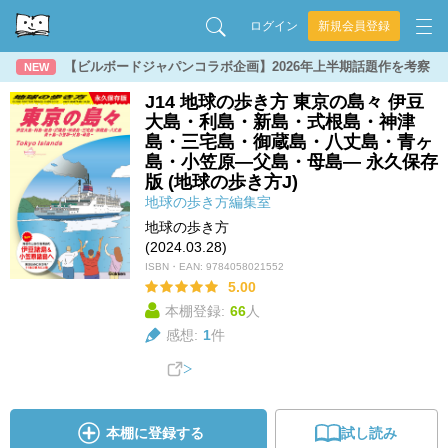
ログイン
新規会員登録
【ビルボードジャパンコラボ企画】2026年上半期話題作を考察
NEW
J14 地球の歩き方 東京の島々 伊豆
大島・利島・新島・式根島・神津
島・三宅島・御蔵島・八丈島・青ヶ
島・小笠原―父島・母島― 永久保存
版 (地球の歩き方J)
地球の歩き方編集室
地球の歩き方
(2024.03.28)
ISBN・EAN:
9784058021552
5.00
本棚登録:
66
人
感想:
1
件
本棚に登録する
試し読み