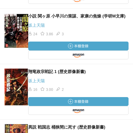
小説 関ヶ原 小早川の策謀、家康の焦燥 (学研M文庫)
坂上天陽
24
3.86
3
翔竜政宗戦記 1 (歴史群像新書)
坂上天陽
16
3.00
2
異説 戦国志 桶狭間に死す (歴史群像新書)