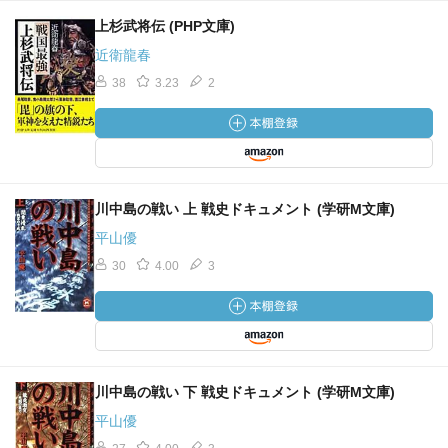
上杉武将伝 (PHP文庫)
近衛龍春
38
3.23
2
川中島の戦い 上 戦史ドキュメント (学研M文庫)
平山優
30
4.00
3
川中島の戦い 下 戦史ドキュメント (学研M文庫)
平山優