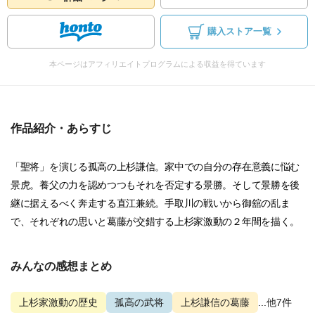
購入ストア一覧
本ページはアフィリエイトプログラムによる収益を得ています
作品紹介・あらすじ
「聖将」を演じる孤高の上杉謙信。家中での自分の存在意義に悩む
景虎。養父の力を認めつつもそれを否定する景勝。そして景勝を後
継に据えるべく奔走する直江兼続。手取川の戦いから御舘の乱ま
で、それぞれの思いと葛藤が交錯する上杉家激動の２年間を描く。
みんなの感想まとめ
上杉家激動の歴史
孤高の武将
上杉謙信の葛藤
...他7件