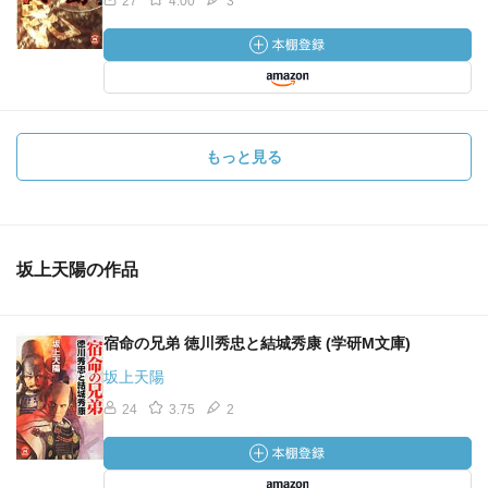
27
4.00
3
もっと見る
坂上天陽の作品
宿命の兄弟 徳川秀忠と結城秀康 (学研M文庫)
坂上天陽
24
3.75
2