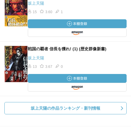
坂上天陽
15
3.60
1
戦国の覇者 信長を獲れ! (1) (歴史群像新書)
坂上天陽
13
3.67
0
坂上天陽の作品ランキング・新刊情報