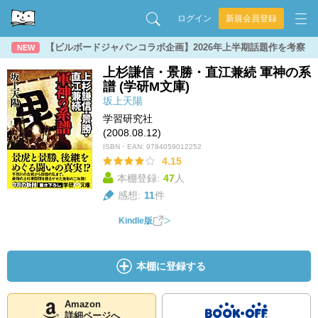
ログイン
新規会員登録
【ビルボードジャパンコラボ企画】2026年上半期話題作を考察
NEW
上杉謙信・景勝・直江兼続 軍神の系
譜 (学研M文庫)
坂上天陽
学習研究社
(2008.08.12)
ISBN・EAN:
9784059012252
4.15
本棚登録:
47
人
感想:
11
件
Kindle版
本棚に登録する
Amazon
詳細ページへ