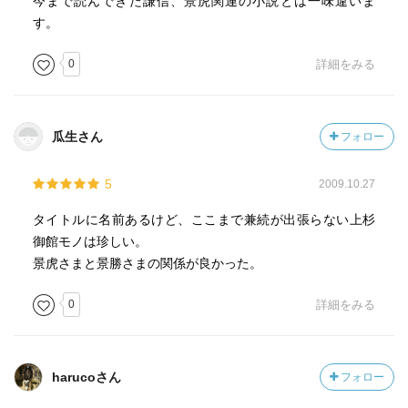
今まで読んできた謙信、景虎関連の小説とは一味違いま
す。
0
詳細をみる
瓜生さん
フォロー
5
2009.10.27
タイトルに名前あるけど、ここまで兼続が出張らない上杉
御館モノは珍しい。
景虎さまと景勝さまの関係が良かった。
0
詳細をみる
harucoさん
フォロー