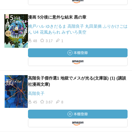
漫画 5分後に意外な結末 黒の章
桃戸ハル ゆきだるま 高階良子 丸田菜摘 ふりかけごは
ん U4 花風あられ みずいろ美空
48
3.17
1
高階良子傑作選1 地獄でメスが光る(文庫版) (1) (講談
社漫画文庫)
高階良子
45
3.67
8