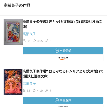
高階良子の作品
高階良子傑作選3 黒とかげ(文庫版) (3) (講談社漫画文
庫)
高階良子
58
3.55
6
高階良子傑作選2 はるかなるレムリアより(文庫版) (2)
(講談社漫画文庫)
高階良子
52
4.10
7