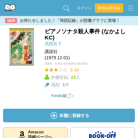
ログイン
新規会員登録
お待たせしました！「再読記録」が読書グラフに登場！
NEW
ピアノソナタ殺人事件 (なかよし
KC)
高階良子
講談社
(1979.12.01)
ISBN・EAN:
9784061083455
3.10
本棚登録:
22
人
感想:
1
件
Kindle版
本棚に登録する
Amazon
詳細ページへ