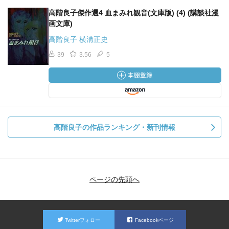
高階良子傑作選4 血まみれ観音(文庫版) (4) (講談社漫
画文庫)
高階良子 横溝正史
39
3.56
5
高階良子の作品ランキング・新刊情報
ページの先頭へ
Twitterフォロー
Facebookページ