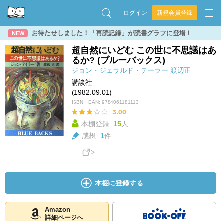
ログイン
新規会員登録
お待たせしました！「再読記録」が読書グラフに登場！
NEW
超自然にいどむ この世に不思議はあ
るか? (ブルーバックス)
ジョン・ジェラルド・テーラー
渡辺正
講談社
(1982.09.01)
ISBN・EAN:
9784061181113
3.00
本棚登録:
15
人
感想:
1
件
本棚に登録する
Amazon
詳細ページへ