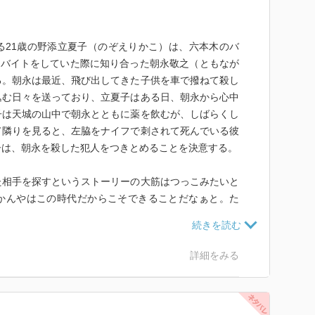
21歳の野添立夏子（のぞえりかこ）は、六本木のバ
ルバイトをしていた際に知り合った朝永敬之（ともなが
る。朝永は最近、飛び出してきた子供を車で撥ねて殺し
込む日々を送っており、立夏子はある日、朝永から心中
子は天城の山中で朝永とともに薬を飲むが、しばらくし
て隣りを見ると、左脇をナイフで刺されて死んでいる彼
子は、朝永を殺した犯人をつきとめることを決意する。
相手を探すというストーリーの大筋はつっこみたいと
かんやはこの時代だからこそできることだなぁと。た
もなかったであろう頃に、そこを絡めた作品を書いてい
こまで気づかないものかどうかはちょっと疑問。
詳細をみる