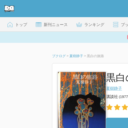
トップ
新刊ニュース
ランキング
ブ
ブクログ
>
夏樹静子
>
黒白の旅路
黒白
夏樹静子
講談社
(197