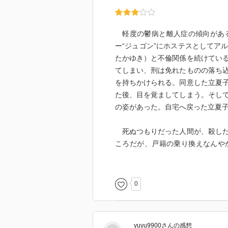
軽度の鬱病と離人症の傾向がある
ー“ジュゴン”にホステスとしてア
たかゆき）と不倫関係を続けてい
てしまい、刑は免れたものの落ち
を持ちかけられる。同意した立夏
た後、目を覚ましてしまう。そし
の姿があった。自宅へ戻った立夏
死ぬつもりだった人間が、殺した
ころだが、戸籍の乗り換えなんや
だ、まだ性同一性障害という言葉
るのがすごい。この頃の技術でそ
0
yuyu9900
さん
の感想