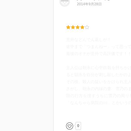
2014年9月28日
意外などんでん返しが！
途中まで「つまんねー」って思っ
最後のオチが意外で高評価です！
主人公は朝永に心中自殺を持ちか
ると朝永を自分が刺し殺したかの
その後、殺人の疑いをかけられ主
さがし、朝永の内縁の妻 雪乃の
田の行方を捜すうちに雪乃の周り
「なんちゃら病院の○○」とかいう
その中で朝永は前の妻と結婚する
乃は昔、男で性転換して女になっ
の件で逃亡している犯人だとわか
0
をかけるが、札幌で雪乃が会った