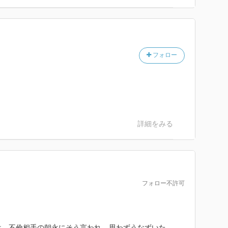
のであった。。
フォロー
詳細をみる
フォロー不許可
子は、不倫相手の朝永にそう言われ、思わずうなずいた。