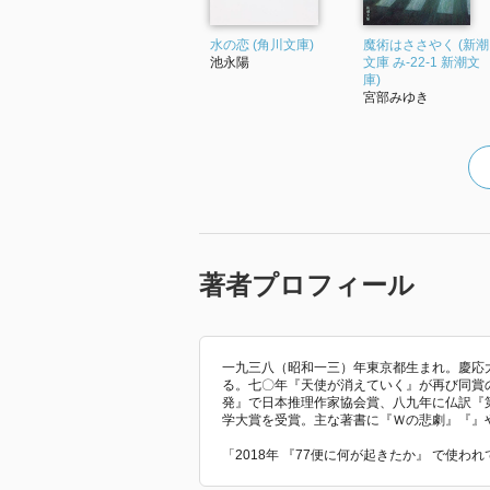
水の恋 (角川文庫)
魔術はささやく (新潮
池永陽
文庫 み-22-1 新潮文
庫)
宮部みゆき
著者プロフィール
一九三八（昭和一三）年東京都生まれ。慶応
る。七〇年『天使が消えていく』が再び同賞
発』で日本推理作家協会賞、八九年に仏訳『
学大賞を受賞。主な著書に『Ｗの悲劇』『』
「2018年 『77便に何が起きたか』 で使