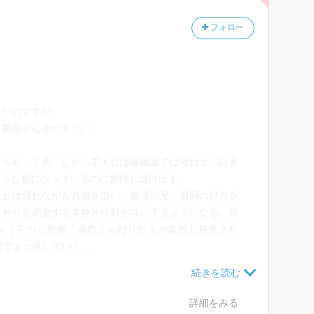
フォロー
てたのですが
！夏樹せんせーすごい。
けられ、了承。しかし主人公は睡眠薬では死ねず、起き
ような形になっているのに驚愕し逃げ出す。
人公は隠れながら真相を追い、義理の兄 岩田の行方を
まわりを調査する滝井と行動を共にするようになる。岩
をうろつく画家 葛西とも知り合うが葛西も殺害され
のでまた探していく。。
ときに他人の戸籍を借りていたこともわかる。また、雪
ており、それは雪乃が岩田の昔の彼女を殺害しておりそ
るのだった。岩田の行方が分からない二人は、雪乃に罠
詳細をみる
相手は死んだはずの朝永だった！ 雪乃は岩田を殺して