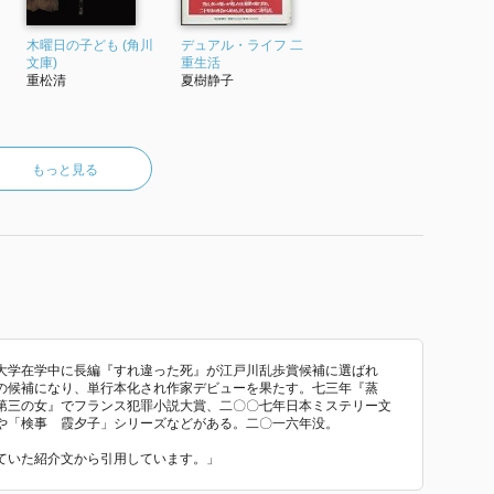
木曜日の子ども (角川
デュアル・ライフ 二
文庫)
重生活
重松清
夏樹静子
もっと見る
大学在学中に長編『すれ違った死』が江戸川乱歩賞候補に選ばれ
の候補になり、単行本化され作家デビューを果たす。七三年『蒸
第三の女』でフランス犯罪小説大賞、二〇〇七年日本ミステリー文
や「検事 霞夕子」シリーズなどがある。二〇一六年没。
われていた紹介文から引用しています。」