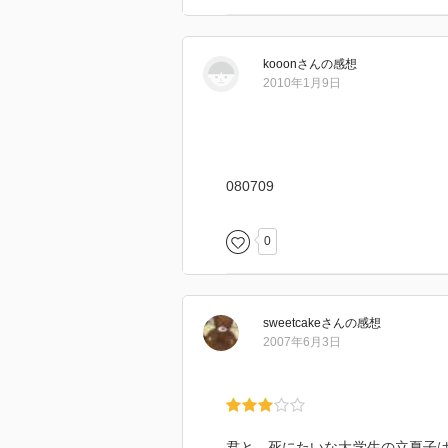
しまい、心中事件も企てられたも
いやー驚いた！！
kooon
さん
の感想
2010年1月9日
080709
0
sweetcake
さん
の感想
2007年6月3日
君と、死にたいな大学生の立夏