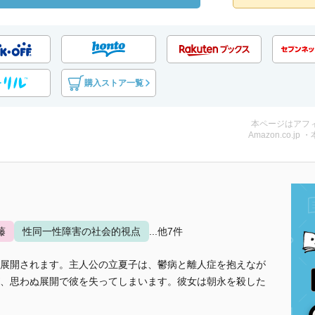
購入ストア一覧
本ページはアフ
Amazon.co.jp 
藤
性同一性障害の社会的視点
...他7件
展開されます。主人公の立夏子は、鬱病と離人症を抱えなが
、思わぬ展開で彼を失ってしまいます。彼女は朝永を殺した