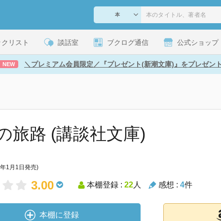
ックリスト
談話室
ブクログ通信
公式ショップ
＼プレミアム会員限定／『プレゼント(新潮文庫)』をプレゼン
NEW
の旅路 (講談社文庫)
7年1月1日発売)
3.00
本棚登録 :
22
人
感想 :
4
件
本棚に登録