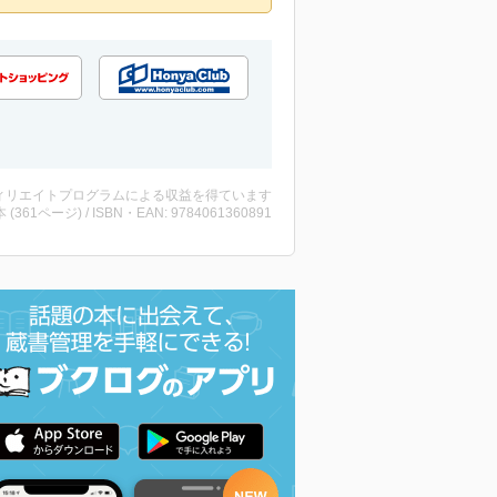
ィリエイトプログラムによる収益を得ています
・本 (361ページ) / ISBN・EAN: 9784061360891