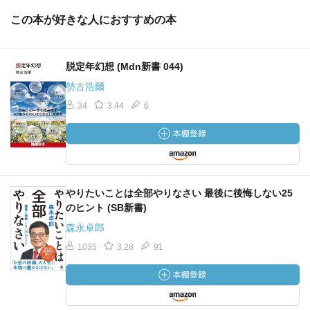
この本が好きな人におすすめの本
脱定年幻想 (Mdn新書 044)
勢古浩爾
34
3.44
6
やりたいことは全部やりなさい 最後に後悔しない25
のヒント (SB新書)
森永卓郎
1035
3.28
91