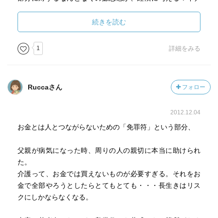
スの影響の懸念ではないかと推察されます。賛成派と反対
派の間には、刺激的な議論が期待できそうですね。その議
続きを読む
論の中から、もっと素敵なアイデアが生まれたりするかも
しれません。
1
詳細をみる
著者の意見を鵜呑みにすることなく、一方で日々の生活の
中で何らかの形で活かしていきたいと思いました。
Ruccaさん
フォロー
2012.12.04
お金とは人とつながらないための「免罪符」という部分、
父親が病気になった時、周りの人の親切に本当に助けられ
た。
介護って、お金では買えないものが必要すぎる。それをお
金で全部やろうとしたらとてもとても・・・長生きはリス
クにしかならなくなる。