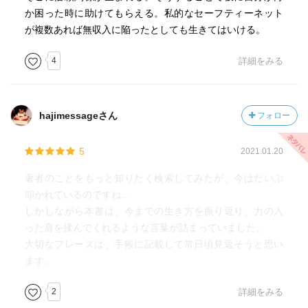
か困った時に助けてもらえる。私的なセーフティーネット
が複数あれば無収入に陥ったとしても生きてはいける。
4
詳細をみる
hajimessageさん
フォロー
5
2021.01.20
著者のことをもっと知りたく検索してみたが、今はだいぶ
叩かれているのですね…
しかしながら本書は、今までの生き方を振り返り、力の入
った肩を揉んでくれるような言葉が詰まっていました。
大切なフレーズは、手帳に記載して常日頃見返そうと思い
ます。
2
詳細をみる