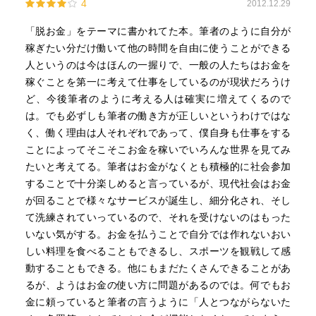
4
2012.12.29
「脱お金」をテーマに書かれてた本。筆者のように自分が
稼ぎたい分だけ働いて他の時間を自由に使うことができる
人というのは今はほんの一握りで、一般の人たちはお金を
稼ぐことを第一に考えて仕事をしているのが現状だろうけ
ど、今後筆者のように考える人は確実に増えてくるので
は。でも必ずしも筆者の働き方が正しいというわけではな
く、働く理由は人それぞれであって、僕自身も仕事をする
ことによってそこそこお金を稼いでいろんな世界を見てみ
たいと考えてる。筆者はお金がなくとも積極的に社会参加
することで十分楽しめると言っているが、現代社会はお金
が回ることで様々なサービスが誕生し、細分化され、そし
て洗練されていっているので、それを受けないのはもった
いない気がする。お金を払うことで自分では作れないおい
しい料理を食べることもできるし、スポーツを観戦して感
動することもできる。他にもまだたくさんできることがあ
るが、ようはお金の使い方に問題があるのでは。何でもお
金に頼っていると筆者の言うように「人とつながらないた