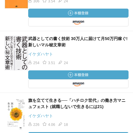
306
3.54
24
武器としての書く技術 30万人に届けて月50万円稼ぐ!
新しいマル秘文章術
イケダハヤト
254
3.51
24
旗を立てて生きる──「ハチロク世代」の働き方マニ
ュフェスト (就職しないで生きるには21)
イケダハヤト
226
4.06
18