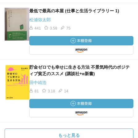
最低で最高の本屋 (仕事と生活ライブラリー 1)
松浦弥太郎
441
3.58
75
貯金ゼロでも幸せに生きる方法 不景気時代のポジテ
ィブ貧乏のススメ (講談社+α新書)
田中靖浩
81
3.18
14
もっと見る