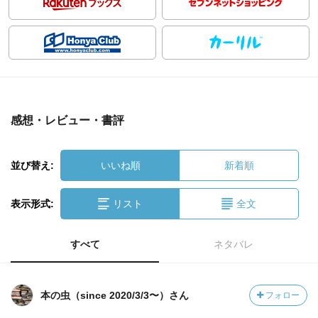
感想・レビュー・書評
並び替え:
いいね順
新着順
表示形式:
リスト
全文
すべて
ネタバレ
本の虫（since 2020/3/3〜）さん
フォロー