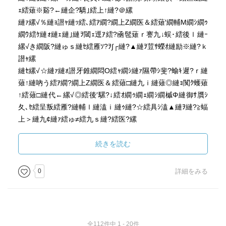
ｪ繧薙※谿?←縺企?驕｣繧上↑縺?＠縲
縺ｧ縲√％縺ｮ譛ｬ縺ｯ繧､繧ｱ繝?繝上Ζ繝医＆繧薙′繝輔Μ繝ｼ繝ｩ
繝ｳ繧ｹ縺ｫ縺ｪ縺｣縺ｦ閾ｪ逕ｱ繧?凾髢薙ｒ謇九↓蜈･繧後ｌ縺ｰ
縲√き繝阪?縺ゅｓ縺ｾ繧雁ｿ?ｦ∫┌縺?▲縺ｦ荳ｻ蠑ｵ縺励※縺?ｋ
譛ｬ縲
縺ｾ縲√☆縺ｧ縺ｫ譛牙錐繝悶Ο繧ｬ繝ｼ縺ｧ隰帶ｼ斐?蝓ｷ遲?ｒ縺
薙↑縺吶う繧ｱ繝?繝上Ζ繝医＆繧薙□縺九ｉ縺薙◎縺ｮ闃ｸ蠖薙
↑繧薙□縺代←縲√◎繧後′騾?↓繧ｵ繝ｩ繝ｪ繝ｼ繝槭Φ縺御ｻ贋ｼ
夂､ｾ繧呈叛繧雁?縺輔ｌ縺溘ｉ縺ｩ縺?☆繧具ｼ溘▲縺ｦ縺?≧蝠
上＞縺九¢縺ｧ繧ゅ≠繧九ｓ縺?繧医?縲
遘?菴懊□縲
続きを読む
0
詳細をみる
全112件中 1 - 20件