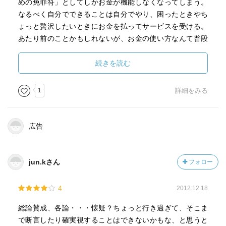
めの免罪符」としてしかお金が機能しなくなってしまう。
なるべく自分でできることは自分でやり、困ったときやち
ょっと贅沢したいときにお金を払ってサービスを受ける。
あたり前のことかもしれないが、お金の使い方なんて普段
あまり考えないことであり、この本はそんなことを考える
良い機会を与えてくれたのでよかった。
続きを読む
1
詳細をみる
広告
jun.kさん
フォロー
4
2012.12.18
総論賛成、各論・・・懐疑？ちょっと行き過ぎて、そこま
で断言したり確実視することはできないかもな、と思うと