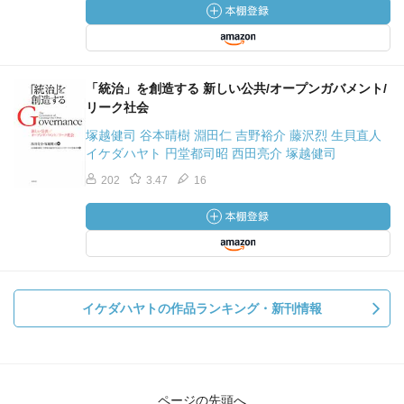
「統治」を創造する 新しい公共/オープンガバメント/
リーク社会
塚越健司 谷本晴樹 淵田仁 吉野裕介 藤沢烈 生貝直人
イケダハヤト 円堂都司昭 西田亮介 塚越健司
202
3.47
16
イケダハヤトの作品ランキング・新刊情報
ページの先頭へ