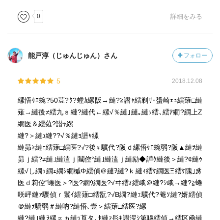
0
詳細をみる
能戸淳（じゅんじゅん）さん
フォロー
5
2018.12.08
縲悟ｹｴ蜿?50荳?ｸ?螳ｶ縲阪→縺?≧譛ｬ繧剃ｻ･蜑崎ｪｭ繧薙□縺
薙→縺後≠繧九ｓ縺?縺代←縲√％縺｣縺｡縺ｯ繧､繧ｱ繝?繝上Ζ
繝医＆繧薙?譛ｬ縲
縺?＞縺ｭ縺??√％縺ｮ譛ｬ縲
縺昴≧縺ｪ繧薙□繧医?√?後♀驥代?阪ｄ縲悟ｹｴ蜿弱?阪▲縺ｦ縺
昴ｊ繧?≠縺｣縺溘ｊ鬮倥°縺｣縺溘ｊ縺励◆譁ｹ縺後＞縺?¢縺ｩ
縲√し繝ｩ繝ｪ繝ｼ繝槭Φ繧偵＠縺ｦ縺?ｋ縺ｨ繧ｹ繝医Ξ繧ｹ隗｣豸
医ｄ莉倥″蜷医＞?医?繝ｳ繝医?√ヰ繧ｫ繧峨＠縺?ｼ峨→縺?≧蜷
咲岼縺ｧ驟偵ｒ鬟ｲ繧薙□繧翫?√Β繝?縺ｪ驥代?菴ｿ縺?婿繧偵
＠縺ｦ驕弱＃縺吶?縺悟､壹＞繧薙□繧医?縲
縺?縺｣縺ｦ縲∝ヵ縺ｯ莨夂､ｾ縺ｧ髟ｷ譛滉ｼ第嚊繧偵→繧区凾縺