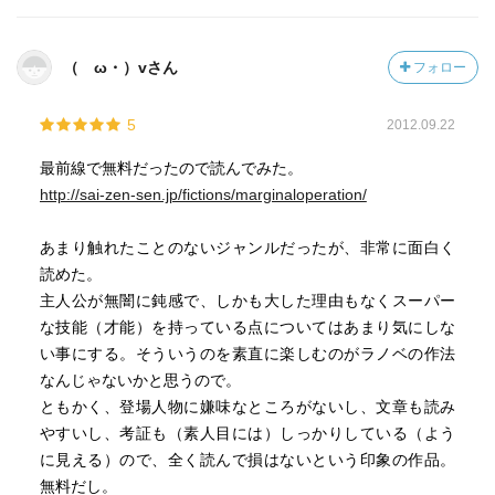
（ゝω・）vさん
フォロー
5
2012.09.22
最前線で無料だったので読んでみた。
http://sai-zen-sen.jp/fictions/marginaloperation/
あまり触れたことのないジャンルだったが、非常に面白く
読めた。
主人公が無闇に鈍感で、しかも大した理由もなくスーパー
な技能（才能）を持っている点についてはあまり気にしな
い事にする。そういうのを素直に楽しむのがラノベの作法
なんじゃないかと思うので。
ともかく、登場人物に嫌味なところがないし、文章も読み
やすいし、考証も（素人目には）しっかりしている（よう
に見える）ので、全く読んで損はないという印象の作品。
無料だし。