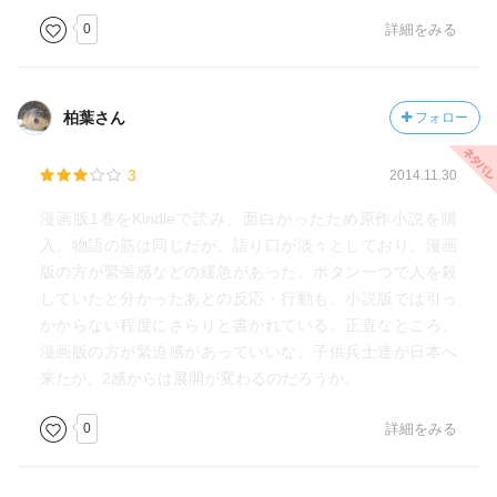
0
詳細をみる
柏葉さん
フォロー
3
2014.11.30
漫画版1巻をKindleで読み、面白かったため原作小説を購
入。物語の筋は同じだが、語り口が淡々としており、漫画
版の方が緊張感などの緩急があった。ボタン一つで人を殺
していたと分かったあとの反応・行動も、小説版では引っ
かからない程度にさらりと書かれている。正直なところ、
漫画版の方が緊迫感があっていいな。子供兵士達が日本へ
来たが、2感からは展開が変わるのだろうか。
0
詳細をみる