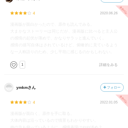
4
2020.06.26
漫画版が面白かったので、原作も読んでみる。
大まかなストーリーは同じだが、漫画版に比べると主人公
の感情の起伏が薄めで、かなりサラッと進んでいく。
感情の描写自体はされているけど、俯瞰的に見ているよう
な一人称語りのため、少し平坦に感じるのかもしれない。
1
詳細をみる
ymkmさん
フォロー
4
2022.01.05
漫画版が面白く、原作を手に取る。
大体内容は沿っているので情景もわかりやすい。
他の方も仰っているように、感情表現はやや淡め？