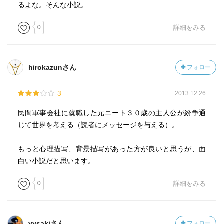
るよな。そんな小説。
0
詳細をみる
hirokazunさん
フォロー
3
2013.12.26
民間軍事会社に就職した元ニート３０歳の主人公が紛争通
じて世界を考える（読者にメッセージを与える）。
もっと心理描写、背景描写があった方が良いと思うが、面
白い小説だと思います。
0
詳細をみる
yysakiさん
フォロー