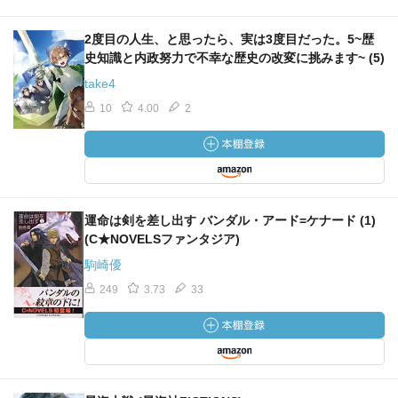
2度目の人生、と思ったら、実は3度目だった。5~歴
史知識と内政努力で不幸な歴史の改変に挑みます~ (5)
take4
10
4.00
2
運命は剣を差し出す バンダル・アード=ケナード (1)
(C★NOVELSファンタジア)
駒崎優
249
3.73
33