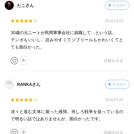
たこさん
フォロー
5
2014.10.23
30歳の元ニートが民間軍事会社に就職して…という話。
テンポもいいし、読みやすくてジブリールもかわいくてと
ても面白かった。
0
詳細をみる
RANKAさん
フォロー
5
2014.07.20
淡々と進む文体に籠った感情。何しろ戦争を扱っているの
で明るい話ではありませんが、面白かったです。
0
詳細をみる