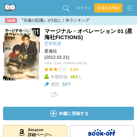
ログイン
新規会員登録
『永遠の記憶』が1位に！本ランキング
NEW
マージナル・オペレーション 01 (星
海社FICTIONS)
芝村裕吏
星海社
(2012.02.21)
ISBN・EAN:
9784061388239
3.94
本棚登録:
465
人
感想:
32
件
本棚に登録する
Amazon
詳細ページへ