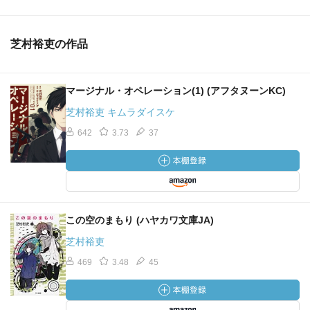
芝村裕吏の作品
マージナル・オペレーション(1) (アフタヌーンKC)
芝村裕吏 キムラダイスケ
642
3.73
37
この空のまもり (ハヤカワ文庫JA)
芝村裕吏
469
3.48
45