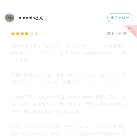
inutoolsさん
フォロー
4
2016.08.29
漫画版を４巻まで読んで「コレは面白い！」「続きが早く
知りたい！」と思って、原作である小説版の本作を手に取
った次第。
読後の印象としては（著者の後の「ウェットな」という表
現に対して）「ドライな」文章だなー、といったところ。
これはアラタの世間や周囲に対する冷めた心情の表れ、あ
るいはその表現なのかと思いました。既に二巻以降を読ん
だ今、振り返ると特にそう思います。
そのせいかアラタの心境が今ひとつ伝わりづらくて淡白な
感が否めないので、一巻については漫画版の方が読みやす