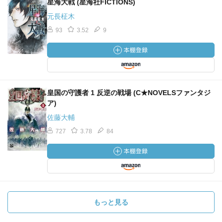
星海大戦 (星海社FICTIONS)
元長柾木
93
3.52
9
皇国の守護者 1 反逆の戦場 (C★NOVELSファンタジ
ア)
佐藤大輔
727
3.78
84
もっと見る