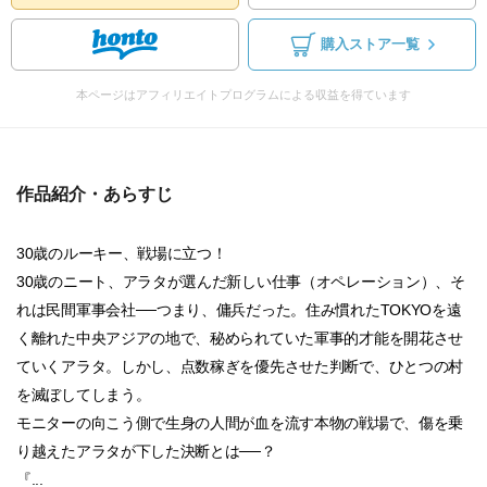
購入ストア一覧
本ページはアフィリエイトプログラムによる収益を得ています
作品紹介・あらすじ
30歳のルーキー、戦場に立つ！
30歳のニート、アラタが選んだ新しい仕事（オペレーション）、そ
れは民間軍事会社──つまり、傭兵だった。住み慣れたTOKYOを遠
く離れた中央アジアの地で、秘められていた軍事的才能を開花させ
ていくアラタ。しかし、点数稼ぎを優先させた判断で、ひとつの村
を滅ぼしてしまう。
モニターの向こう側で生身の人間が血を流す本物の戦場で、傷を乗
り越えたアラタが下した決断とは──？
『...