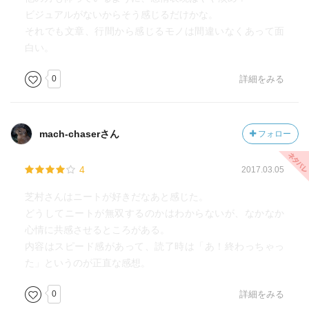
ビジュアルがないからそう感じるだけかな。
それでも文章、行間から感じるモノは間違いなくあって面
白い。
0
詳細をみる
mach-chaserさん
フォロー
4
2017.03.05
芝村さんはニートが好きだなあと感じた。
どうしてニートが無双するのかはわからないが、なかなか
心情に共感させるところがある。
内容はスピード感があって、読了時は「あ！終わっちゃっ
た」というのが正直な感想。
0
詳細をみる