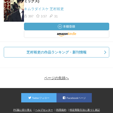
ミックス)
キムラダイスケ 芝村裕吏
397
3.57
31
芝村裕吏の作品ランキング・新刊情報
ページの先頭へ
Twitterフォロー
Facebookページ
PC版に切り替え
ヘルプセンター
利用規約
特定商取引法に基づく表記