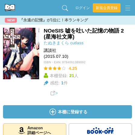
ログイン
新規会員登録
『永遠の記憶』が1位に！本ランキング
NEW
NOeSIS 嘘を吐いた記憶の物語 2
(星海社文庫)
たぬきまくら
cutlass
講談社
(2015.07.10)
ISBN・EAN:
9784061389892
4.25
本棚登録:
21
人
感想:
1
件
本棚に登録する
Amazon
詳細ページへ