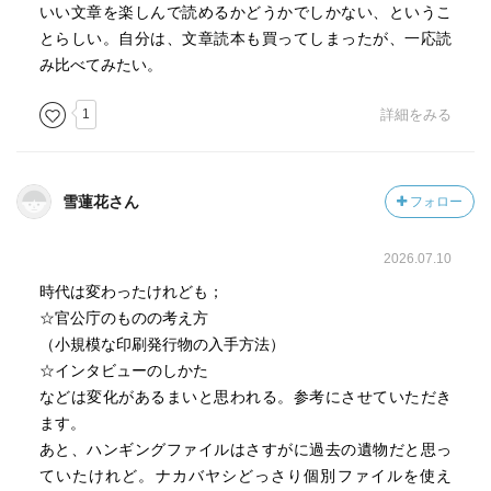
書的な入門書を落とさないようにすると同時に、新しい意
いい文章を楽しんで読めるかどうかでしかない、というこ
欲的な入門書も落とさないようにする。
とらしい。自分は、文章読本も買ってしまったが、一応読
前者は版数の重ね方でそれと知れるだろうし、後者は、は
み比べてみたい。
しがきなどに示された著者の気負いによってそれと知れる
1
詳細をみる
だろう。
…一般に本を読んでいてわからないことに出会ったら、す
ぐに自分の頭の悪さに責を帰さないで、
著者の頭が悪いか、著者の説明の仕方が悪いのではないか
雪蓮花さん
フォロー
と疑ってみることが大事である。
事実そうである場合が多い。
2026.07.10
時代は変わったけれども；
入門書を一冊読み終えたら、ただちに中級書に進むような
☆官公庁のものの考え方
乱暴なことをせずに、
（小規模な印刷発行物の入手方法）
別の入門書を手に取るべきである。
☆インタビューのしかた
なるべく一冊目とはちがった角度から書かれた入門書が良
などは変化があるまいと思われる。参考にさせていただき
い。
ます。
同じ世界が視点を変えることによって、かくもちがって見
あと、ハンギングファイルはさすがに過去の遺物だと思っ
えるものかということがわかるだろう。
ていたけれど。ナカバヤシどっさり個別ファイルを使え
入門期に、別の見方をすればものが別様に見えるというこ