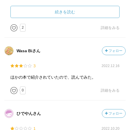
うし、〈知的生産型〉と〈知的生活型〉といってもよいだ
ろう。前者においては、インプットは手段である。後者に
続きを読む
おいては、インプットそれ自体が目的である。(p16-17)
2
詳細をみる
長く引用したが、なるほど自分はどちらだろうか？ 読書
論を中心に読んでいることは確実だが、ノート術のような
ものも興味がある。
Wasa Biさん
フォロー
この二つのタイプのインプットをくらべると、目的先行型
3
2022.12.16
のほうが、無目的型よりはるかに倍率が高い。(p18)
ほかの本で紹介されていたので、読んでみた。
著者はその差は10倍といっている。アウトプットの大切さ
は他の書物でも言われている。アウトプットありきのイン
0
詳細をみる
プットでいたい。
……自分の残り時間をインプットとアウトプットの間でど
ひでやんさん
フォロー
う分配すべきかということをまず考えなければならない。
アウトプットへの分配を多くすると、インプットへの分配
1
2022.10.20