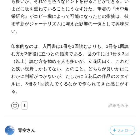
も多いが、それでも色々なヒントを得ることができる。い
可能な限りスクラップの量を減らせ
まだに版を重ねていることにうなずけた。筆者の『田中角
新聞スクラップに限らない。一切の資料の整理と保存にか
栄研究』がコピー機によって可能になったとの指摘は、技
ける手間は少なければ少ないほど良い。
術革新がジャーナリズムに与えた影響の一例として興味深
時間は可能な限り、インプットとアウトプットにさくべき
い。
である。
資料の収集整理は・・いくらあっても足りないほどの時間
印象的なのは、入門書は1冊を3回読むよりも、3冊を1回読
を必要とするものである。
む方が3倍役に立つとの指摘である。世の中には1冊を3回
（以上）読む方を勧める人も多いが、立花氏曰く、これだ
新しい仕事に取りかかる前に、心ゆくまで存分に準備でき
と狭い視野しかもてない、とのこと。どちらが良いかはに
たということは一度もない。
わかに判断がつかないが、たしかに立花氏の作品のスタイ
いつも準備不足に心を残したまま、時間切れで、新しい仕
ルは、3冊を1回読んでくるなかで作られてきた感じがす
事にとびこんでいる。
る。
だから、スタートしてからも、毎日毎日、準備不足だった
ところを学び直していくことになる。
1
詳細をみる
しかし、準備とは本来そういうものかもしれない。
何事によらず、完璧な準備などというものはできるもので
はない。
青空さん
フォロー
よしできたとしても、そのようなものは心がけるべきでは