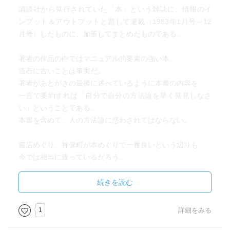
目的がある、一つは手持ちの材料の心覚え。もう一つは、
講談社から発行されていた「本」という雑誌に、情報のイ
閃きの心覚えである。前者は事前に作り、後者は随時書き
ンプット＆アウトプットと題して連載（1983年1月号～12
とめる。(p174)
月号）したものに、加筆してまとめたものである。
メモについて。やはり即座に記録できるメモは有効的だろ
著者の作品の中ではマニュアル的要素の強い本。
う。この章はもう少し詳しく解読したい。
流石に古いことは事実だ。
著者があとがきの最後に述べているように本書の内容を
一言で要約すれば「自分で自分の方法論を早く発見しなさ
い」ということである。
本書を含めて、人の方法論に惑わされてはならない。
書店めぐり、神保町が本めぐりで一番良いという辺りも
今では相当に違っているだろう。
＊図書館や雑誌（米国のもの）などはここで調べると良い
という情報は当時の取材手法が見えてくるようだ。
続きを読む
新聞情報、雑誌情報の整理に関してはPDF化、今では電子
書籍などの形で保管、購入が大切になるであろう。
1
詳細をみる
技術の進歩が社会を変えていることを実感できる。