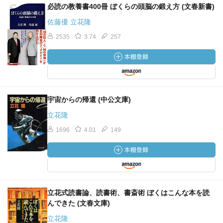
先輩記者の教えに従ってそうしたのである。
必読の教養書400冊 ぼくらの頭脳の鍛え方 (文春新書)
しかし、それがまったく役に立たなかったので、以後コン
佐藤優 立花隆
テを作るのをやめてしまった。
…コンテを作るのが苦手で、何度やってもうまくいかなか
2535
3.74
257
ったり、コンテを作ってもどうしてもその通り筆が運ばな
いという性癖を持つ人が私の他にも少なくないような気が
する。
そういう人には、あえてコンテにこだわるなと言いたい。
…私のように、コンテなしで、ものを書くことを習慣にし
宇宙からの帰還 (中公文庫)
てしまっても、それはそれでやれるものである。
立花隆
1696
4.01
149
コンテがない場合、何をたよりに書くのか。私の場合は、
流れである。流れに従って書く。
そうとしか言いようがない。…コンテを作るというのは、
いわば、執筆前にあらかじめ流れを作ることである。
…コンテを作ろうが作るまいが、流れるものはそれまでに
集めた材料である。
立花式読書論、読書術、書斎術 ぼくはこんな本を読
んできた (文春文庫)
よいものが書けるか書けないかという問題は、自分が集め
た材料に最適の流れを
立花隆