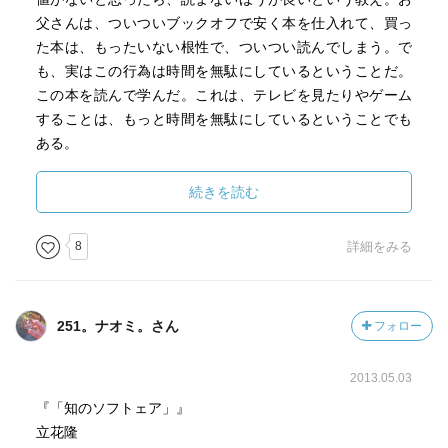
父さんは、ついついブックオフで安く本を仕入れて、買っ
た本は、もったいない根性で、ついつい読んでしまう。で
も、実はこの行為は時間を無駄にしているということだ。
この本を読んで学んだ。これは、テレビを見たりやゲーム
することは、もっと時間を無駄にしているということでも
ある。
・ひらめきを生むには、、、そこにはノウハウはない。
続きを読む
発想法として、当時でもKJ法などがあったが、それによ
っていいアイデアは生まれないと、筆者立花氏は断じてい
8
詳細をみる
る。情報を自分の頭にインプットして、そこから何がアウ
トプットされるかは、自分の頭しだいということらしい。
そこに技術的なノウハウは存在しないとのこと。ある意
251。ナオミ。さん
フォロー
味、その通りかもしれない。ひらめきを生む脳のしくみは
解明されていない。何がでてくるかは、脳に聞いてくれ！
2013.05.03
くらいの気持ちでいるのが良いようだ。
『「知のソフトェア」』
情報化社会になって、情報いかに処理するかのノウハウ本
立花隆