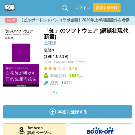
ログイン
新規会員登録
【ビルボードジャパンコラボ企画】2026年上半期話題作を考察
NEW
「知」のソフトウェア (講談社現代
新書)
立花隆
講談社
(1984.03.19)
ISBN・EAN:
9784061457225
3.45
本棚登録:
1524
人
感想:
141
件
本棚に登録する
Amazon
詳細ページへ