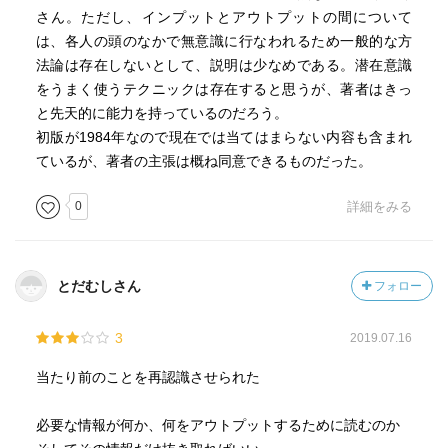
ろそれが普通だろう。それは論理の欠落ではない。
さん。ただし、インプットとアウトプットの間について
論理の欠落というのは、本質的に話の筋道が立っていない
は、各人の頭のなかで無意識に行なわれるため一般的な方
ことをいう。
法論は存在しないとして、説明は少なめである。潜在意識
ある前提から、本来導けない結論を強引に導いてしまうが
をうまく使うテクニックは存在すると思うが、著者はきっ
ごとき論法である。
と先天的に能力を持っているのだろう。
初版が1984年なので現在では当てはまらない内容も含まれ
聞きたいことを充分に聞くためには、相手と良好な人間関
ているが、著者の主張は概ね同意できるものだった。
係を作ることが大切である。
・・礼儀を心得ることが重要である。
0
詳細をみる
どんなに聞きにくいことでも、聞きたいことは単刀直入に
ズバリ聞くのが良い。
もってまわった表現はしない方が良い。
とだむしさん
フォロー
丁重にズバリがいちばん良い。
3
2019.07.16
わからないことはわかるまで聞く。後で自分で調べような
どと思わずに
当たり前のことを再認識させられた
その場で聞くのがよい。意外に話が面白い方向に発展した
りということがよくある。
必要な情報が何か、何をアウトプットするために読むのか
知ったかぶりは、そういう発展性を殺してしまうのであ