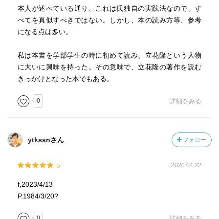
テープレコーダはあまり使わないようにしている。ただ
本人が述べている通り、これは氏独自の実践法なので、す
し、次のような場合には積極的に使う。
べてを真似すべきではない。しかし、本の読み方等、参考
後々『言った、言わない』のトラブルがありうると予想さ
になる点は多い。
れる場合。
メモとりが物理的に難しい場合（歩きながら話を聞く、車
私は本書を学部学生の時に初めて読み、立花隆という人物
の中で話を聞くなど）。
に大いに興味を持った。その意味で、立花隆の著作を読む
あるいは英語の取材、強い方言の取材、非常に専門的な内
きっかけとなった本でもある。
容の取材など、
あとからテープで聞き直してみないと不安な場合。相手の
0
詳細をみる
語り口をそのまま生かすことが有効な場合。
現場の雰囲気を記録しておきたい場合などである。
ytkssnさん
フォロー
写真を撮っておくのもよい。現場の絵が残っていると、記
憶のよみがえり方が違う。
5
2020.04.22
なお、ノートに記録を取りながら、話の進行過程の中で思
f,2023/4/13
いついた新しい質問は、
P.1984/3/20?
素早くノートの欄外にメモっておくとよい。そういう質問
は概していい質問なのだ。
0
詳細をみる