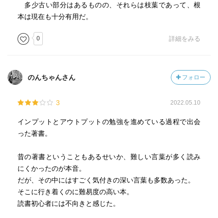
多少古い部分はあるものの、それらは枝葉であって、根
最も大切なことは、自分がその相手から聞くべきことを知
本は現在も十分有用だ。
っておくことである。
これはあまりにも当たり前のことで、人に話を聞こうとす
0
詳細をみる
る場合の当然の前提だから、とりたてて注意を払うべきこ
とではないと思われるかもしれない。
しかし、私にいわせれば、これ以上に本質的に大切なこと
のんちゃんさん
フォロー
は何もなく、あとは大部分が瑣末なテクニック論である。
『問題を正しくたてられたら、答えを半分見いだしたも同
然』とよくいわれる。
3
2022.05.10
これはまったく正しい。同様に、聞き取りに際しても、
インプットとアウトプットの勉強を進めている過程で出会
聞くべきことがわかっていれば、半分聞き出したも同然な
った著書。
のである。
昔の著書ということもあるせいか、難しい言葉が多く読み
人にものを問うということを、あまり安易に考えてはいけ
にくかったのが本音。
ない、
だが、その中にはすごく気付きの深い言葉も多数あった。
人にものを問うときには、必ず、そのことにおいて自分も
そこに行き着くのに難易度の高い本。
問われているのである。
読書初心者には不向きと感じた。
質問を投げ返されたときに、『問うことは問われること』