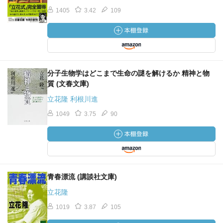
発見してやれるかどうかという問題と同義である。
1405
3.42
109
執筆前にコンテを作るという手法は、いってみれば、これ
が最適と思われる流れを、はじめに思弁によって策定し、
その流れに沿って人工的に運河を掘削してしまい、
そこに材料を流し込むと、アーラ不思議（というか、あま
りにも当然にも）、流し込まれたものは掘られた運河にそ
分子生物学はどこまで生命の謎を解けるか 精神と物
って流れていくというだけの話である。
質 (文春文庫)
それに対して、コンテ無し派の発想は、水をして流れるに
立花隆 利根川進
まかせるが如く、
材料をして流れるに任せれば、材料自身が最適の流れを発
1049
3.75
90
見するだろうという考えの上に立つ。
『上善は水のごとし』というではないか。材料を料理して
やろうと意気込まずに、
むしろ材料に料理されてやろうと思っているくらいの方
が、材料を充分に生かしたよい料理ができるものである。
青春漂流 (講談社文庫)
つまり、コンテに頼るか、頼らないかの問題は、意識上層
立花隆
部の構成力と、
1019
3.87
105
意識下の無意識層の構成力と、どちらを評価するかの問題
であるともいえる。