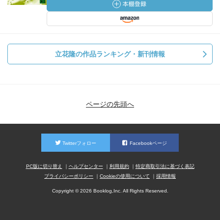
知的作業はすべて明晰な意識に統合されつつ展開されるべ
きであるとする人もいるだろう。
そういう人には、コンテが絶対的に必要である。
しかし私は、前にも述べたように、意識下にポテンシャル
立花隆の作品ランキング・新刊情報
に持っている知的能力のほうが
はるかに巨大で豊かだと思っている人間である。
この豊かな力を引き出す唯一の方法に、あらかじめその豊
かな力の働きに制約を加えることは得策ではないから、ど
うしたってコンテなしで、フリーハンドで待つべきだとい
ページの先頭へ
うことになる。
だいたい材料を並べてコンテを作るといっても、コンテを
Twitterフォロー
Facebookページ
作る段階で、
すべての材料が目の前にあるわけではない。材料集めの作
PC版に切り替え
ヘルプセンター
利用規約
特定商取引法に基づく表記
業がまだ済んでいないということではない。
プライバシーポリシー
Cookieの使用について
採用情報
執筆段階に入ったのだから、それは済んでいるはずであ
Copyright © 2026 Booklog,Inc. All Rights Reserved.
る。
そして、この件に関して意識的に集めたかぎりの材料は目