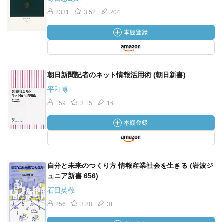
読めばわかるという語まで拾えば普通の人でザッと三分の
2331
3.52
204
二はわかるはずである。
つまり、四万から七万の語彙力を持つわけだ。しかし、そ
の人が無人島で作る国語辞典には、その十分の一も収録さ
れないだろう。
意識された記憶と無意識の記憶との間には、それくらい量
朝日新聞記者のネット情報活用術 (朝日新書)
的差異があるのである。
平和博
どうもスッキリしなかったら、スッキリするまで手を入れ
159
3.15
16
る。
手を入れるうちに頭が混乱してきて、何がよいのか自分で
もよくわからなくなるということがまま起こる。
そういうときは、思い切って削る方向で手を入れる。スッ
キリしない部分は必ず長い文章である。
自分と未来のつくり方 情報産業社会を生きる (岩波ジ
そこでまず、修飾語を取り除き、連文、複文なら短文に
ュニア新書 656)
し、できるだけ単純で短い文章にしてみる。
石田英敬
それでもうまくいかないときは、文章の構造を変えてみ
256
3.88
31
る。具体的には、主語を変えてみる。
主語を変えれば文章全体が変わらざるを得ない。