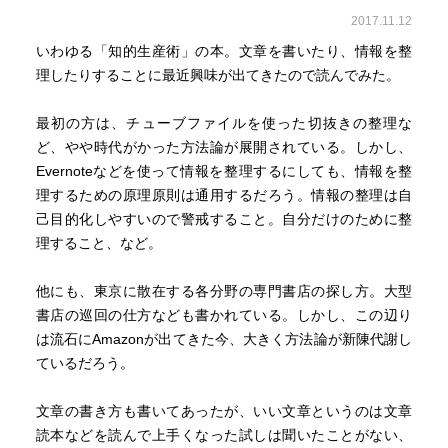
ない。
2017.11.12
準備に手間取り過ぎて、準備はできたが本番をやる気力も
時間もなくなっていたということになりかねないからだ。
いわゆる「知的生産術」の本。文章を書いたり、情報を整
理したりすることに最近興味が出てきたので読んでみた。
市民の読書生活において、図書館が中心的役割を果たすべ
きだなどという人がいるが、私は大反対である。
最初の方は、チューブファイルを使った切抜きの整理な
公営で無料の大食堂をあちこちに作って、そこを市民の食
ど、やや時代がかった方法論が展開されている。しかし、
生活の中心にすべきだなどというバカげた意見を
Evernoteなどを使って情報を整理するにしても、情報を整
唱える人は共産圏でも少ないだろう。読書は精神的食事で
理するための原理原則は通用するだろう。情報の整理は自
ある。
己目的化しやすいので警戒すること。自分だけのために整
自分で読む本くらい自分で選んで、自分で買って、自分の
理すること、など。
手元におき、好きな時に好きなように読むべきである。
他にも、東京に散在する各分野の専門書店の探し方。大型
入門書は大切だから、予算があり、数もそんなに多くなけ
書店の巡回の仕方なども書かれている。しかし、この辺り
れば、
は流石にAmazonが出てきた今、大きく方法論が新陳代謝し
あるだけ全部の入門書を買ってしまうというのもよい。
ているだろう。
ともかく、入門書は一冊だけにせず何冊か買ったほうがよ
い。
文章の書き方も書いてあったが、いい文章というのは文章
その際、なるべく、傾向の違うものを選ぶ。定評ある教科
読本などを読んで上手くなった試しは聞いたことがない、