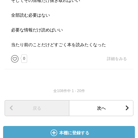
そしてその情報だけ抜き取ればいい
る。
全部読む必要はない
補充取材は面倒くさがらずに何度でもすると良い。
誰だって一回のインタビューで完璧な取材などできるもの
必要な情報だけ読めばいい
ではない。
こちらにも向こうにも時間的余裕があれば、補充取材をす
当たり前のことだけどすごく本を読みたくなった
るのが良い。
場合によっては電話取材でも良い。
0
詳細をみる
いい話を聞くための条件を一語で要約するなら、こいつは
語るに足るやつだと
相手に思わせることである。「語るに足るやつ」とは話が
全108件中 1 - 20件
通じる相手ということである。
知的に話が通じるためには、充分な予備知識と理解力を持
戻る
次へ
っているなと
相手に思ってもらわなければならない。
頭の中の発酵過程、頭の中で考えがまとまっていく過程そ
本棚に登録する