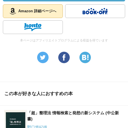
のものについては何も方法論がない。
酒造りにおいては、桶に材料と酵母を入れたら、あとは酵
Amazon 詳細ページへ
母に頑張ってもらって発酵が
起こるのを待つよりほかにない。それと同じように、
考える素材となるものをあれこれ頭の中に詰め込んだら、
あとは頭の中で何か考えが熟して、
本ページはアフィリエイトプログラムによる収益を得ています
人に伝えるべき何事かが出てくるのを待つしかない。
国語辞典の一語一語を良く検討してみると良い。これは書
くときには思い出せなかったが
前から知っていたし、自分でも使っていたという言葉がほ
とんどだろう。
自分で使わなくとも、読めばわかるという単語まで入れた
ら、小辞典のたいていの言葉は知っている言葉の範疇に入
この本が好きな人におすすめの本
ってしまうだろう。
つまり、それらの言葉は無意識下の記憶には含まれていた
のである。
「超」整理法 情報検索と発想の新システム (中公新
国語小辞典に収録されている語彙は、六万から十万であ
書)
る。
野口悠紀雄