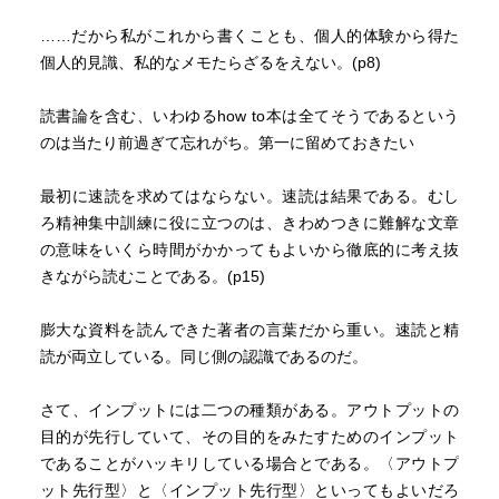
が、ちまたに溢れている。時代に応じた本を読むことをす
すめるが、、、ひとの頭はそれほど進化していないので、
……だから私がこれから書くことも、個人的体験から得た
本書のような古典を読むことも、たまには薦める。
個人的見識、私的なメモたらざるをえない。(p8)
(お父さんの本の買い方)
読書論を含む、いわゆるhow to本は全てそうであるという
BOOK・OFF 105円
のは当たり前過ぎて忘れがち。第一に留めておきたい
(読め、もしくは、読むな)
読みたければ読め！
最初に速読を求めてはならない。速読は結果である。むし
(君が・・・歳のころに)
ろ精神集中訓練に役に立つのは、きわめつきに難解な文章
25歳くらいのころに
の意味をいくら時間がかかってもよいから徹底的に考え抜
きながら読むことである。(p15)
膨大な資料を読んできた著者の言葉だから重い。速読と精
読が両立している。同じ側の認識であるのだ。
さて、インプットには二つの種類がある。アウトプットの
目的が先行していて、その目的をみたすためのインプット
であることがハッキリしている場合とである。〈アウトプ
ット先行型〉と〈インプット先行型〉といってもよいだろ