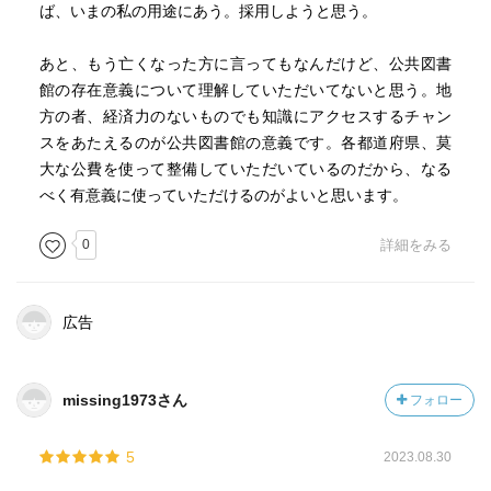
ば、いまの私の用途にあう。採用しようと思う。
とを知っておくことは非常に重要である。
それによって思考の柔軟性を養うことができる。
あと、もう亡くなった方に言ってもなんだけど、公共図書
入門期にこの訓練を欠いたために、一生狭い視野しか持て
館の存在意義について理解していただいてないと思う。地
ず、頭が硬化したままで終わった人が高名な学者の中にも
方の者、経済力のないものでも知識にアクセスするチャン
珍しくない。
スをあたえるのが公共図書館の意義です。各都道府県、莫
大な公費を使って整備していただいているのだから、なる
ときどき、初級書、中級書を読んだだけで、いっぱしの専
べく有意義に使っていただけるのがよいと思います。
門家はだしの顔をしている人がいるが、
そういう人はいずれ大火傷することになる。
0
詳細をみる
どんな領域でも、プロとアマの間には軽々には越えられな
い山があり谷がある。
プロをバカにしてはいけない。
広告
官庁に収集、蓄積されている情報の量には驚くべきものが
ある。
missing1973さん
フォロー
しかし、日本の官庁は伝統的に秘密主義に徹しており、そ
うした情報をほとんど外部に出さない。
5
2023.08.30
下手にアプローチすると、情報の存在そのものすら秘匿さ