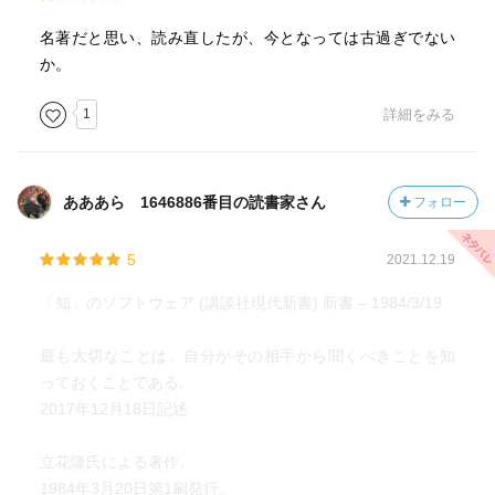
がどんどん少なくなり両者の比は低下する。すなわちアウ
トプットの質が低下する。(p22)
名著だと思い、読み直したが、今となっては古過ぎでない
か。
アウトプットには時間が大変かかる。それを認識し、逆算
し行動しなければならない。大切なこと！
1
詳細をみる
実をいえば、私も若いときには、梅棹忠夫の“知的生産の技
術“の京大式カードとか、川喜田二郎の“KJ法“とか、それに
あああら 1646886番目の読書家さん
フォロー
類したもろもろの知的プロセスの技術論をそれなりに読ん
では影響を受けたのである。なるほどと思い、そいうこと
5
2021.12.19
を多少は試してみた。しかし、カード作成はほんの数日も
つづかなかった。時間がかかりすぎるので、バカらしくな
「知」のソフトウェア (講談社現代新書) 新書 – 1984/3/19
ってすぐにやめてしまったのである。(p150)
最も大切なことは、自分がその相手から聞くべきことを知
京大式は挫折。時間がかかりすぎるのを実感。KJ法は未試
っておくことである。
行。一種の慰めとして引用しておく。
2017年12月18日記述
……まるで何もなしで書くというのは、私の場合、普通で
立花隆氏による著作。
はない。普通は簡単なメモを事前に作る。メモには二つの
1984年3月20日第1刷発行。