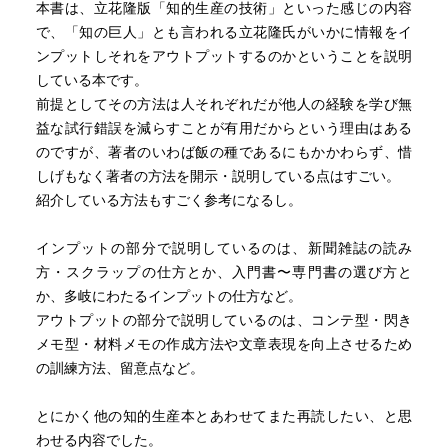
れる。
本書は、立花隆版「知的生産の技術」といった感じの内容
「そんなものは見せられません」「教えられません」では
で、「知の巨人」とも言われる立花隆氏がいかに情報をイ
無く、
ンプットしそれをアウトプットするのかということを説明
「そんなものはありません」と言われるのである。もちろ
している本です。
んこれは相手に見くびられた場合である。
前提としてその方法は人それぞれだが他人の経験を学び無
一般に官僚は見知らぬ相手にはじめて対した時は、相手を
益な試行錯誤を減らすことが有用だからという理由はある
見くびろうとする。
のですが、著者のいわば飯の種であるにもかかわらず、惜
こちらが、見くびろうにも見くびれぬ相手であることをキ
しげもなく著者の方法を開示・説明している点はすごい。
チンと態度で示さなければ、それで終わりである。
紹介している方法もすごく参考になるし。
押しても叩いても何の情報も出てこない。
官僚から情報を引き出すためには、次の二点を相手に納得
インプットの部分で説明しているのは、新聞雑誌の読み
させなければならない。
方・スクラップの仕方とか、入門書〜専門書の選び方と
第一に、その情報が存在しており、それが相手の手元にあ
か、多岐にわたるインプットの仕方など。
ることをこちらは知っているのだということ。
アウトプットの部分で説明しているのは、コンテ型・閃き
第二に、その情報を秘密にしておくべき理由は何もなく、
メモ型・材料メモの作成方法や文章表現を向上させるため
公開されて当然であるということ。
の訓練方法、留意点など。
官庁情報を利用する上で注意しなければならないことは、
とにかく他の知的生産本とあわせてまた再読したい、と思
それが特定の行政目的を達成するために作られた、
わせる内容でした。