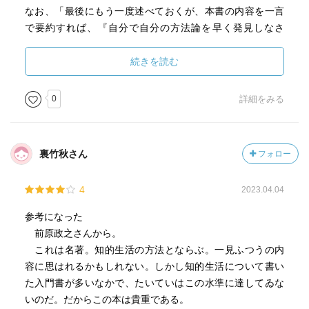
客観性を装いながらも実は客観的でない資料である場合も
なお、「最後にもう一度述べておくが、本書の内容を一言
多いということだ。
で要約すれば、『自分で自分の方法論を早く発見しなさ
最近各官庁とも、一見客観的な資料のみを用いた情報操作
い』ということである。本書を含めて、人の方法論に惑わ
に実に巧みになっている。
されてはならない。」と正直身も蓋もない。
続きを読む
たとえば、農林水産庁が米価を抑制したいと思うときは、
米価抑制の論拠となるような数字をもっぱらならべた資料
0
詳細をみる
を作成する。
その資料をマスコミに流して書かせれば米価抑制の世論作
りをすることができるわけだ。
裏竹秋さん
フォロー
１つ１つのデータは全部正しいが、そのデータ全部をもと
に判断を下すことは
4
2023.04.04
正しくないということがよくある。盾の一面からだけ採取
参考になった
したデータから盾の両面について
前原政之さんから。
判断は下せないということである。だから、この点の吟味
これは名著。知的生活の方法とならぶ。一見ふつうの内
にあたって重要なのは、
容に思はれるかもしれない。しかし知的生活について書い
そこに何が書かれているかではなく、何が書かれていない
た入門書が多いなかで、たいていはこの水準に達してゐな
かをよくよく考えてみることである。
いのだ。だからこの本は貴重である。