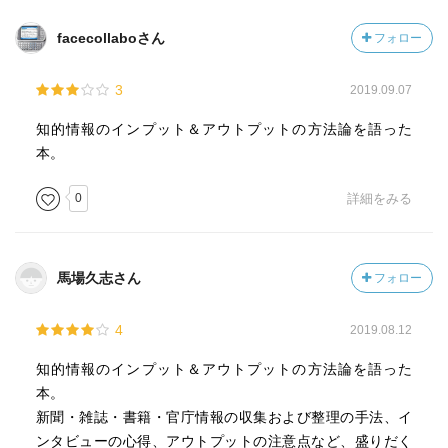
たいてい日常的な常套句ですまそうとする。そのとき、そ
れをさらに深めた表現にするために、
facecollaboさん
フォロー
ヴォキャブラリーや表現法をこちらで工夫して提供してや
ることがしばしば有効である。
3
2019.09.07
論理的想像力というのは、事実をつなぐ論理を発見する能
知的情報のインプット＆アウトプットの方法論を語った
力、あるいは、人の推論をきいて、
本。
そこに論理的欠陥を発見する能力である。…論理的想像力
が欠けた者同士が語り合うと、
0
詳細をみる
まったく論理が欠落した会話を交わしあってお互いに満足
という結果に終わる。
…プロのインタビュアーであれば、相手に論理的想像力が
馬場久志さん
フォロー
欠けている場合でも、
それを補うような質問を重ねていって、相手に少しでも筋
4
2019.08.12
道が立ったことを語らせるように努力すべきである。
ただし、その場合、誘導過剰になって、相手の本意でない
知的情報のインプット＆アウトプットの方法論を語った
ことを語らせる結果に陥ってはならない。
本。
…話の筋道さえ立っていれば、論理の運びの手続きをスキ
新聞・雑誌・書籍・官庁情報の収集および整理の手法、イ
ップしていくことは一向にさしつかえないどころか、むし
ンタビューの心得、アウトプットの注意点など、盛りだく