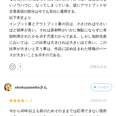
しいものになっていく。
いノウハウに、なってしまっている。逆にアウトプットや
従って、アウトプットも貧しいものになってしまう。
文章表現の部分は今でも充分に通用する。
絶えざるインプットによって蓄積され形成された豊かな個
以下本文より
性的知的世界こそが、良きアウトプットの土壌である。
インプット量とアウトプット量の日は、小さければ小さい
ほど効率が良い。それは原材料がいかに無駄にならずに有
本を読もうとする時に、それが自分が死ぬまでに読める残
効利用されたかを示す尺度だからである。しかし知的生産
り何冊の一冊たるに
においては、この比率は大きければ大きいほど良い。この
値する本であるかどうかを頭の中で吟味してから読むべき
比率が大きいと言う事は、作品に詰め込まれた情報のベー
である。
スが大きいことを示すのである。
目の前に読もうと思っている本が何冊かあれば、読むべき
プライオリティ（優先度）の
1
詳細をみる
高い順に読んでいくべきである。
先にインプットには時間がかかるといったが、アウトプッ
shokuzaisettoさん
フォロー
トにはそれと比較にならぬほどの時間がかかる。
２時間で読み終わるようなちゃちな本でも、書く側は百時
4
2020.01.07
間から二百時間くらいかけている。
今から30年以上も前のためそのままでは応用できない箇所
目的の無いスクラップはやめよ