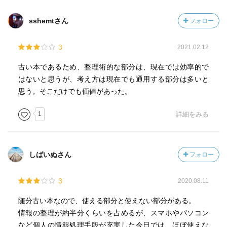
参考になった部分を紹介していくと・・
sshemtさん
フォロー
何より重要なのは、自分が何を必要としているのかを明確
3
2021.02.12
に認識しておくことである。
なんでもないことのようだが、これが一番重要なのであ
古い本であるため、整理術的な部分は、現在では効率的で
る。
はないと思うが、考え方は現在でも通用する部分は多いと
それさえはっきり認識していれば、目次、小見出し、索引
思う。そこだけでも価値があった。
を活用すれば、だいたいの見当がつく。
1
詳細をみる
目的先行型インプットは能率はあがるが、能率を上げすぎ
ると欠陥が出てくる。
目的に関係しない部分をどんどん切り捨てていけば、
しばいぬさん
フォロー
自分が設定した目的から一歩も出られないことになるから
である。
3
2020.08.11
普通なら、資料にあたっていくうちに、当初目的としてい
なかったプラス・アルファが自然に得られる。これが大切
随分古い本なので、使える部分と使えない部分がある。
なのである。
情報の整理が約半分くらいを占めるが、スマホやパソコン
…目的が先行しすぎると、知的インプットは貧しくかつ卑
など個人の情報処理手段が充実した今日では、ほぼ使えな