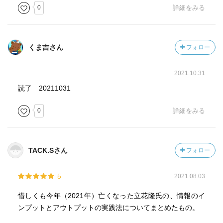
という二重構造がはっきり表に出てくる。
0
詳細をみる
こわい相手に出会うと、そのうち、どちらが問う者で、ど
ちらが答える者かわからなくなってくる。
プラトンの対話篇がその典型だろう。ソクラテスに質問し
くま吉さん
フォロー
た者は、
逆にその質問についてソクラテスから問いただされ、質問
者自身の考えが逆に問いつめられていく。
2021.10.31
読了 20211031
具体的にいえば、第一に、知ろうとしていることが、何ら
かの事実なのか、
0
詳細をみる
それとも事実以外のこと、たとえば、相手の意見や判断と
いったことなのかを区別することが重要である。
TACK.Sさん
フォロー
この質問メモは、インタビューをしている間、いつでも目
立たぬ形で素早く参照できるようにしておく。
5
2021.08.03
つまり、別紙にして持っておくか、ノートあるいはメモ帳
の最初のページなど、いつでもめくれるところに記載して
惜しくも今年（2021年）亡くなった立花隆氏の、情報のイ
おく。
ンプットとアウトプットの実践法についてまとめたもの。