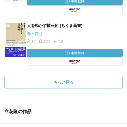
主語を変えたとたんに、いままで呻吟していたことがウソ
のように文章が流れ出すということがよくある。
もう１つの方法は、動詞的表現の文章は名詞的表現に、名
詞的表現の文章は動詞的表現に変えてみることである。
人を動かす情報術 (ちくま新書)
文節でも、句でも、文章全体でもよい。どんな文章のどん
春木良且
な部分でも、この書き換えが可能なのである。
82
3.21
10
念のためにいっておけば、ワープロに入れた文章を本格的
に読み返すのは、スクリーンの上ではなく、必ずプリント
アウトした上ですべきである。
本格的読み返しとは、文章を書きながらの前後の読み返し
ではなく、文章を書き終わってから全篇通して読み返す場
もっと見る
合のことである。
プリントアウトして読み返してみると、まだまだ手を入れ
る必要が出て来るものである。
立花隆の作品
コンテらしきものを作ったことは何度かある。いずれも週
刊誌の記者をやっていた若い頃で、