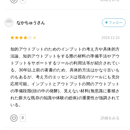
歴史的事実関係について聞く時は、関連事実の時間的先後
関係をきちんと整理した
なかちゅうさん
フォロー
年表のようなものを作っておくことが不可欠である。
年表を作ってみると、既存の知識ではどこが欠落している
4
2019.12.10
かがわかってくる。
知的アウトプットのためのインプットの考え方や具体的方
歴史的事実を問うときに必要な基礎的事実関係は、誰でも
法論、知的アウトプットをする際の材料の準備手法やアウ
知るように５Ｗ１Ｈに要約することができる。
トプットをサポートするツールの利用法等が紹介されてい
誰でも形式的にはそれを問うことは忘れないだろう。しか
る。30年以上前の著書のため、具体的方法はかなり古いも
し、５Ｗ１Ｈの１つ１つについて、どれだけ具体的事実を
のもあるが、考え方のエッセンスは現在のツールにも充分
引き出して掘り下げていくことができるかは、人によっ
応用可能。インプットとアウトプットの間のアウトプット
て、千差万別である。
の準備段階(頭の中の発酵)、見えない材料(無意識に蓄積さ
どこで差ができるかといえば、質問者の想像力によってで
れた膨大な既存の知識や体験の総体)の重要性が強調されて
ある。
いる。
内的事実を丹念に記述し表現するなどということは大半の
0
詳細をみる
人がやったことはないのだから、