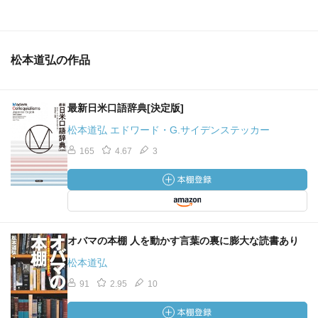
松本道弘の作品
最新日米口語辞典[決定版]
松本道弘 エドワード・G.サイデンステッカー
165
4.67
3
オバマの本棚 人を動かす言葉の裏に膨大な読書あり
松本道弘
91
2.95
10