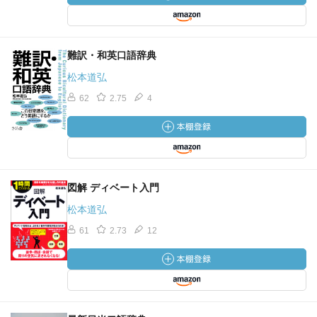
難訳・和英口語辞典
松本道弘
62
2.75
4
図解 ディベート入門
松本道弘
61
2.73
12