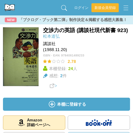
ログイン
新規会員登録
「ブクログ・ブック第二弾」制作決定＆掲載する感想大募集！
NEW
交渉力の英語 (講談社現代新書 923)
松本道弘
講談社
(1988.11.20)
ISBN・EAN:
9784061489233
2.78
本棚登録:
24
人
感想:
2
件
本棚に登録する
Amazon
詳細ページへ