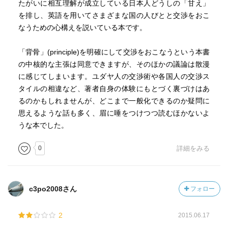
たがいに相互理解が成立している日本人どうしの「甘え」
を排し、英語を用いてさまざまな国の人びとと交渉をおこ
なうための心構えを説いている本です。
「背骨」(principle)を明確にして交渉をおこなうという本書
の中核的な主張は同意できますが、そのほかの議論は散漫
に感じてしまいます。ユダヤ人の交渉術や各国人の交渉ス
タイルの相違など、著者自身の体験にもとづく裏づけはあ
るのかもしれませんが、どこまで一般化できるのか疑問に
思えるような話も多く、眉に唾をつけつつ読むほかないよ
うな本でした。
0
詳細をみる
c3po2008さん
フォロー
2
2015.06.17