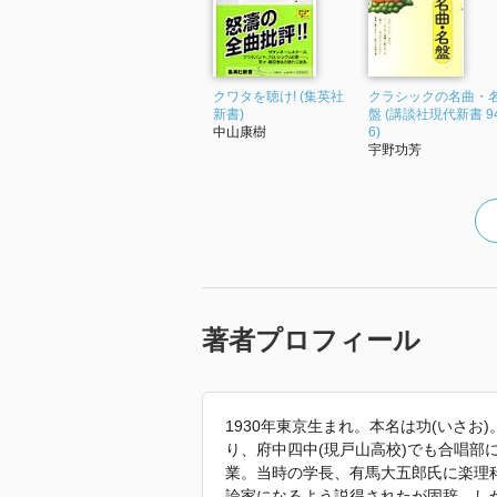
クワタを聴け! (集英社
クラシックの名曲・
新書)
盤 (講談社現代新書 9
中山康樹
6)
宇野功芳
著者プロフィール
1930年東京生まれ。本名は功(いさ
り、府中四中(現戸山高校)でも合唱部
業。当時の学長、有馬大五郎氏に楽理
論家になるよう説得されたが固辞。し