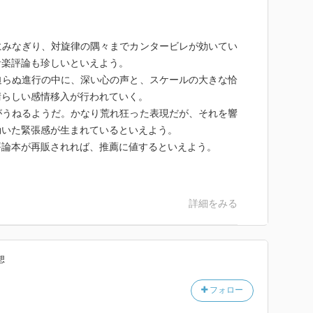
にみなぎり、対旋律の隅々までカンタービレが効いてい
音楽評論も珍しいといえよう。
迫らぬ進行の中に、深い心の声と、スケールの大きな恰
晴らしい感情移入が行われていく。
がうねるようだ。かなり荒れ狂った表現だが、それを響
効いた緊張感が生まれているといえよう。
評論本が再販されれば、推薦に値するといえよう。
詳細をみる
想
フォロー