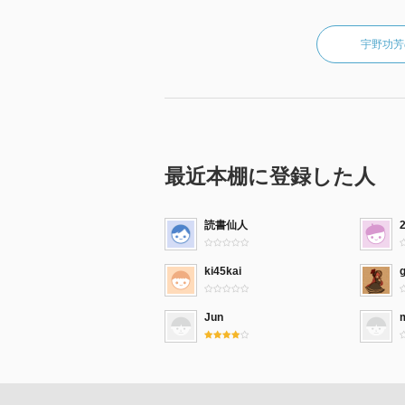
宇野功芳
最近本棚に登録した人
読書仙人
ki45kai
Jun
m