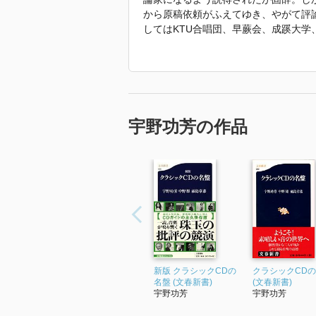
から原稿依頼がふえてゆき、やがて評
してはKTU合唱団、早蕨会、成蹊大
は神戸市混声合唱団を24年、日本女声
ーケストラは87年から10年間新星日響
部で60枚。2015年4月には仙台フィ
楽団で第9を指揮、いずれもCD化され
宇野功芳の作品
「2016年 『宇野功芳の軌跡 DVD
新版 クラシックCDの
クラシックCD
名盤 (文春新書)
(文春新書)
宇野功芳
宇野功芳