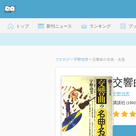
トップ
新刊ニュース
ランキング
ブ
ブクログ
>
宇野功芳
>
交響曲の名曲・名盤
交響
宇野功芳
講談社
(199