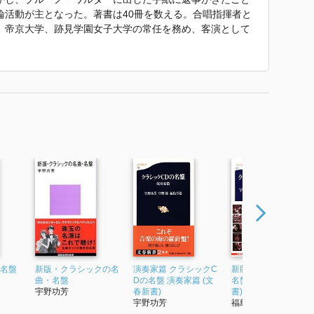
論活動が主となった。著書は40冊を数える。合唱指揮者と
学、帝京大学、跡見学園女子大学の常任を務め、客演として
合唱団を18年、アンサンブル・フィオレッティを15年、オ
、96年から10年間アンサンブルSAKURAを振り、CDは全
ルでベートーヴェン：交響曲第7番、2015年7月には大阪交響
た。
付』 で使われていた紹介文から引用しています。」
の名盤
新版・クラシックの名
演奏家篇 クラシックC
新版 クラシックCDの
曲・名盤
Dの名盤 演奏家篇 (文
名盤 演奏家篇 (文春新
宇野功芳
春新書)
書)
宇野功芳
福島章恭