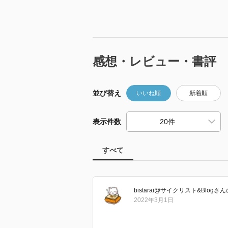
感想・レビュー・書評
並び替え
いいね順
新着順
表示件数
すべて
bistarai@サイクリスト&Blog
さん
2022年3月1日