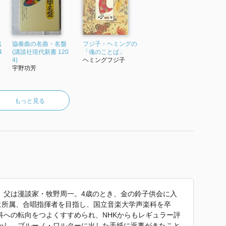
名
協奏曲の名曲・名盤
フジ子・ヘミングの
4
(講談社現代新書 120
「魂のことば」
4)
ヘミングフジ子
宇野功芳
もっと見る
お)。父は漫談家・牧野周一。4歳のとき、金の鈴子供会に入
に所属、合唱指揮者を目指し、国立音楽大学声楽科を卒
科への転向をつよくすすめられ、NHKからもレギュラー評
かし、ブルーノ・ワルターに出した手紙に返事がきたこと