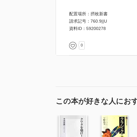
配置場所：摂枚新書
請求記号：760.9||U
資料ID：59200278
0
この本が好きな人にお