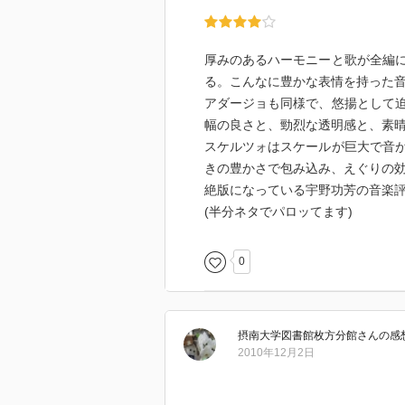
厚みのあるハーモニーと歌が全編
る。こんなに豊かな表情を持った
アダージョも同様で、悠揚として
幅の良さと、勁烈な透明感と、素
スケルツォはスケールが巨大で音
きの豊かさで包み込み、えぐりの
絶版になっている宇野功芳の音楽
(半分ネタでパロッてます)
0
摂南大学図書館枚方分館
さん
の感
2010年12月2日