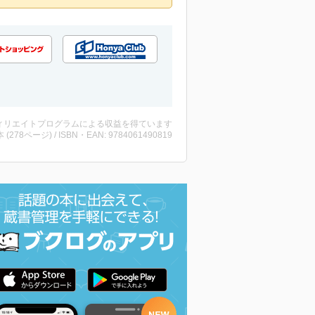
ィリエイトプログラムによる収益を得ています
・本 (278ページ) / ISBN・EAN: 9784061490819