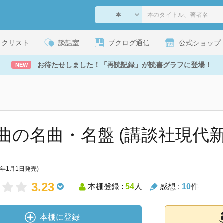
ックリスト
談話室
ブクログ通信
公式ショップ
お待たせしました！「再読記録」が読書グラフに登場！
NEW
曲の名曲・名盤 (講談社現代新書 
2年1月1日発売)
3.23
本棚登録 :
54
人
感想 :
10
件
本棚に登録