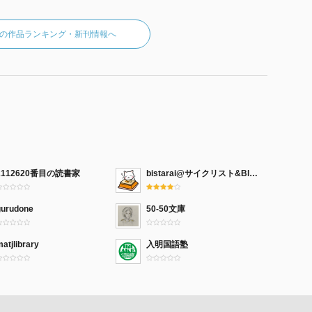
の作品ランキング・新刊情報へ
2112620番目の読書家
bistarai@サイクリスト&Blog
gurudone
50-50文庫
atjlibrary
入明国語塾