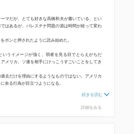
テーマだが、とても好きな高橋和夫が書いている、とい
書ではあるが、パレスチナ問題の源は時間が経って変わ
肩をポンと押されたように読み始めた。
というイメージが強く、弱者を見る目でとらえがちだ
、アメリカ、ソ連を相手にけっこうすごいことをしてき
の過去だけを理由にするようなものではない。アメリカ
目に余る行為が目立つようになる。
と味方が入れ替わり立ち代り、様々な問題が交差しまく
解できるような状況でない。
詳細をみる
多さに全部頭に入らない。
一冊。