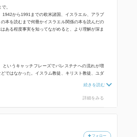
まで。
、1942から1991までの欧米諸国、イスラエル、アラブ
この本を読むまで何冊かイスラエル関係の本を読んだの
示はある程度事実を知ってながめると、より理解が深ま
」というキャッチフレーズでパレスチナへの流れが増
などではなかった。イスラム教徒、キリスト教徒、ユダ
きた地域だった。移住前のユダヤ教徒は25000人程
ヤ人がやってきて自分たちの国を建てるなど土台無理な
が無茶とも思われないような知的雰囲気が当時のヨーロ
詳細をみる
民族主義の高まった時期であったのと同時に、帝国主義
事力でアジアとアフリカをヨーロッパが制圧した時期。
ーロッパが望めばどうにでもなるとの思考が強かった。
落とし子だった。
フォロー