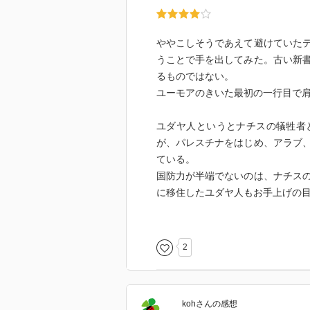
ややこしそうであえて避けていた
うことで手を出してみた。古い新
るものではない。
ユーモアのきいた最初の一行目で
ユダヤ人というとナチスの犠牲者
が、パレスチナをはじめ、アラブ
ている。
国防力が半端でないのは、ナチス
に移住したユダヤ人もお手上げの
パレスチナをとりまく中東では敵
っており、一度読んだくらいで理
2
わかりやすいながらもその情報の
近くに置いて何度も手に取りたい
koh
さん
の感想