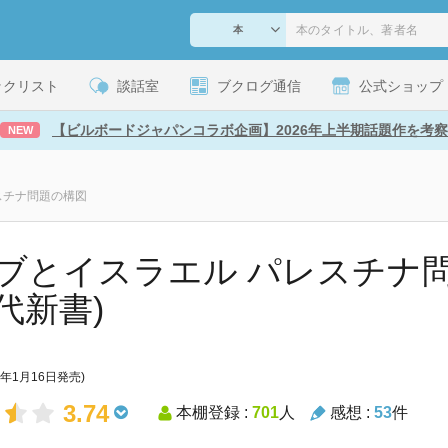
ックリスト
談話室
ブクログ通信
公式ショップ
【ビルボードジャパンコラボ企画】2026年上半期話題作を考察
NEW
スチナ問題の構図
ブとイスラエル パレスチナ問
代新書)
2年1月16日発売)
3.74
本棚登録 :
701
人
感想 :
53
件