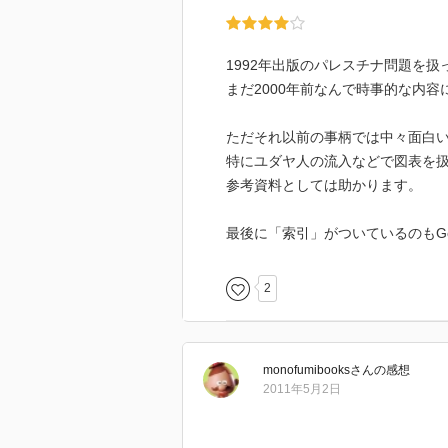
1937までに、パレスチナの5.
トが、パレスチナへの移住は正当
る。
1992年出版のパレスチナ問題を扱
まだ2000年前なんで時事的な内
高橋和夫：1951生。1974大阪
関係論修士号取得。1982よりクウ
ただそれ以前の事柄では中々面白
特にユダヤ人の流入などで図表を
1992.1.20第１刷 1993.10.2
参考資料としては助かります。
最後に「索引」がついているのもGo
2
monofumibooks
さん
の感想
2011年5月2日