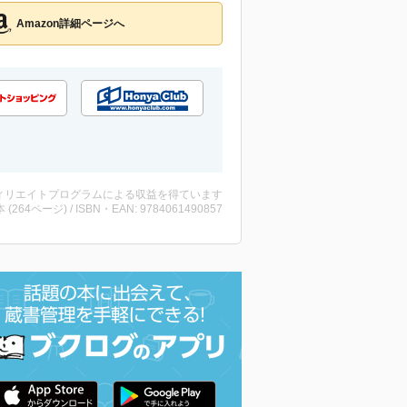
Amazon詳細ページへ
ィリエイトプログラムによる収益を得ています
・本 (264ページ) / ISBN・EAN: 9784061490857