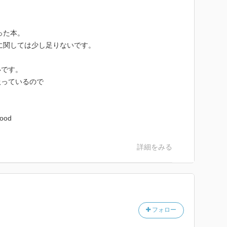
7％の土地がシオニストの手に渡る。・・これがシオニス
な手段で移住したのだと主張する根拠の一つをなしてい
った本。
容に関しては少し足りないです。
外国語大学ペルシア語科卒業。1976コロンビア大学で国際
ェート大使館客員研究員。現在1992放送大学助教授。
いです。
扱っているので
8第５刷 図書館
od
詳細をみる
フォロー