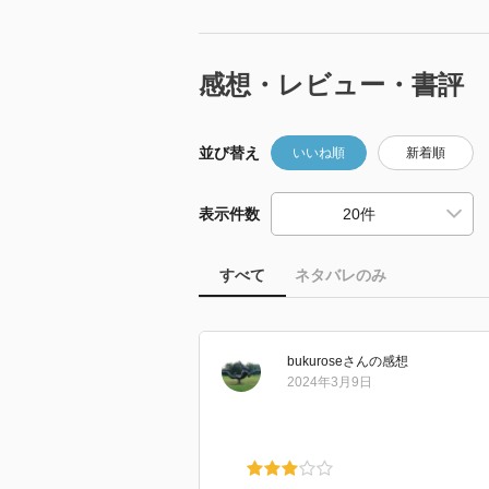
感想・レビュー・書評
並び替え
いいね順
新着順
表示件数
すべて
ネタバレのみ
bukurose
さん
の感想
2024年3月9日