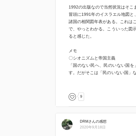
1992の出版なので当然状況はそこ
冒頭に1991年のイスラエル地図と
諸国の相関図年表がある。これは
で、やっとわかる。こういった図
ると感じた。
メモ
〇シオニズムと帝国主義
「国のない民へ、民のいない国を
す。だがそこは「民のいない国」
ヤ教徒が長年にわたって共存して
度。・・そこにヨーロッパのユダ
話であった。・・しかしその無茶
9
ッパに充満していた。
19世紀末から20世紀初頭は、
の時代でもあった。～圧倒的な軍
DRM
さん
の感想
そのためアジアやアフリカなどヨ
2020年9月18日
シオニズムもこうした時代精神の