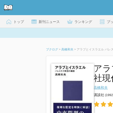
トップ
新刊ニュース
ランキング
ブ
ブクログ
>
高橋和夫
>
アラブとイスラエル パレ
アラ
社現
高橋和夫
講談社
(199