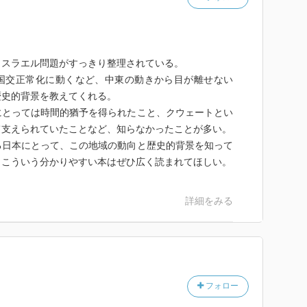
ユダヤ人は思考がヨーロッパ人化していたと言えるの
が成立させたユダヤ社会は、パレスチナにおけるヨー
とのあいだには埋めがたい隔絶があった。
イスラエル問題がすっきり整理されている。
と国交正常化に動くなど、中東の動きから目が離せない
歴史的背景を教えてくれる。
一割弱。
にとっては時間的猶予を得られたこと、クウェートとい
て支えられていたことなど、知らなかったことが多い。
70万人。ユダヤ人の所有する土地はパレスチナの2％。
る日本にとって、この地域の動向と歴史的背景を知って
、こういう分かりやすい本はぜひ広く読まれてほしい。
土地の買収を通じて行われた。パレスチナに土地を持つ
詳細をみる
を売却した。パレスチナ人の政治家や有力者の中には、
、実際には金のために土地を手放した者もいた。シオニ
寄付を募り、その資金をパレスチナでの土地購入にあて
「アラブの大儀」を口にしながらも、「シオニストに
を奪われてしまったお馬鹿さんにはとてもつきあいきれ
フォロー
。