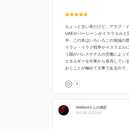
なるほど・・ヨーロッパに渡った
か？
→ヨーロッパからやってきた人間
ロッパの飛び地であり、現地社会
ちょっと古い本だけど、アラブ・
UAEやバーレーンがイスラエル
〇1900年の人口比率、
中、この本はいろいろこの地域の
ユダヤ人はパレスチナの総人口の
イラン・イラク戦争がイスラエル
1914年
う国がパレスチナ人の労働によっ
ユダヤ人85000人、パレスチナ人
エネルギーを中東から依存してい
おくことが極めて大事であるので
〇土地を売り渡したパレスチナ人
ユダヤ人のパレスチナへの流入は
3
不在地主たちがシオニストに土地
口ではシオニストに反対しながら
スト組織は、世界のユダヤ人から
た。
mildland
さん
の感想
→パレスチナ人以外のアラブ人の
2011年12月15日
土地を売り渡しあげくのはてに国
ない」との感情につながっている