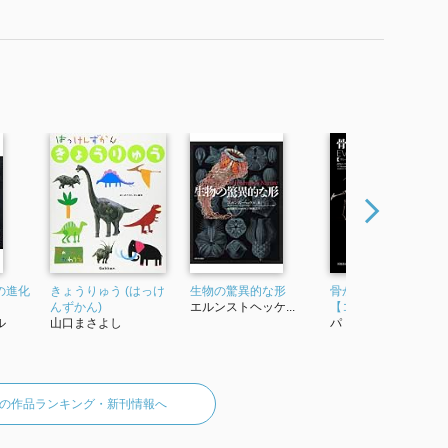
の進化
きょうりゅう (はっけ
生物の驚異的な形
骨から見る生物の進
んずかん)
エルンストヘッケ...
【コンパクト版】
ル
山口まさよし
パトリック・グリ
の作品ランキング・新刊情報へ