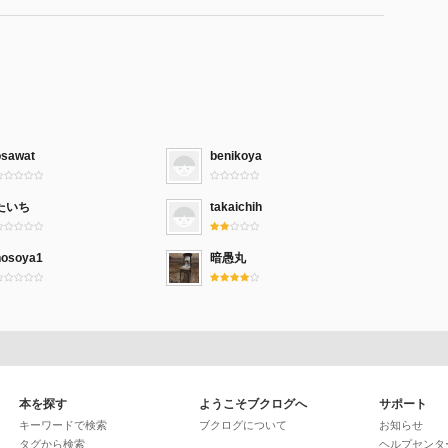
osawat
benikoya
たいち
takaichih
hosoya1
暗愚丸
本を探す
ようこそブクログへ
サポート
キーワードで検索
ブクログについて
お知らせ
タグから検索
ヘルプセンタ