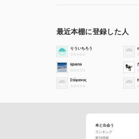
最近本棚に登録した人
りういちろう
iguana
Στέφανος
本と出会う
ランキング
新刊情報