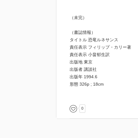
（未完）
（書誌情報）
タイトル 恐竜ルネサンス
責任表示 フィリップ・カリー著
責任表示 小畠郁生訳
出版地 東京
出版者 講談社
出版年 1994.6
形態 326p ; 18cm
シリーズ名 講談社現代新書
ISBN 4-06-149205-5
入手条件・定価 850円
0
全国書誌番号 94062521
個人著者標目 Currie,Philip J (1949-
個人著者標目 小畠, 郁生 (1929-)
普通件名 恐竜類‖キョウリュウルイ