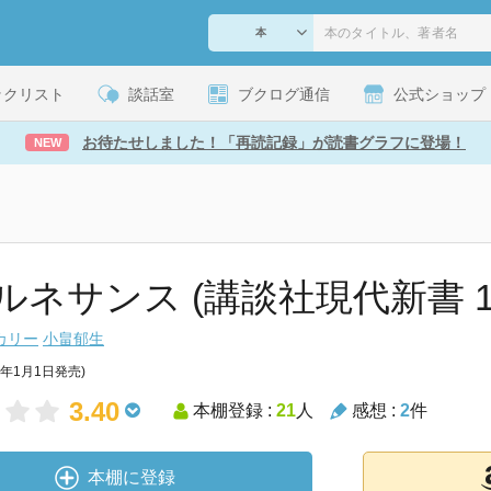
ックリスト
談話室
ブクログ通信
公式ショップ
お待たせしました！「再読記録」が読書グラフに登場！
NEW
ルネサンス (講談社現代新書 12
カリー
小畠郁生
4年1月1日発売)
3.40
本棚登録 :
21
人
感想 :
2
件
本棚に登録