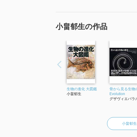
→: 上位語: 古生物‖コセイブツ
NDLC ME587
NDC(8) 457.87
小畠郁生の作品
本文の言語コード jpn: 日本語
生物の進化 大図鑑
骨から見る生物
小畠郁生
Evolution
グザヴィエバラ
小畠郁生