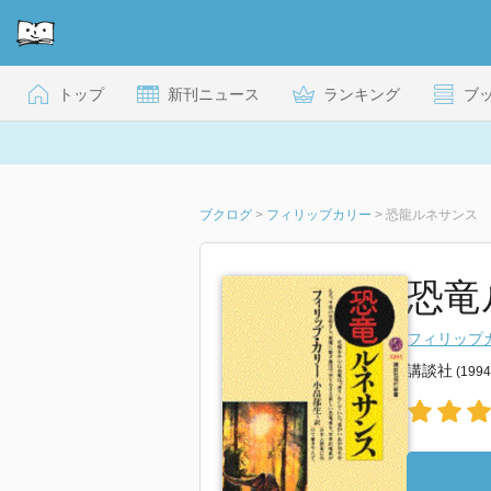
トップ
新刊ニュース
ランキング
ブ
ブクログ
>
フィリップカリー
>
恐龍ルネサンス
恐竜
フィリップ
講談社
(199