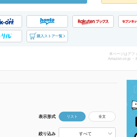
購入ストア一覧
本ページはアフ
Amazon.co.jp 
表示形式
リスト
全文
絞り込み