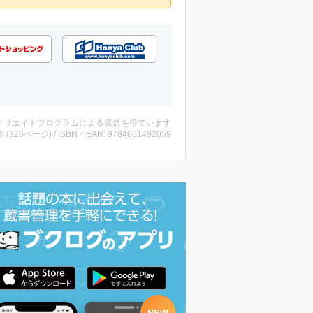
ィリエイトプログラムによる収益を得ています
・本 (326ページ) / ISBN・EAN: 9784061492059