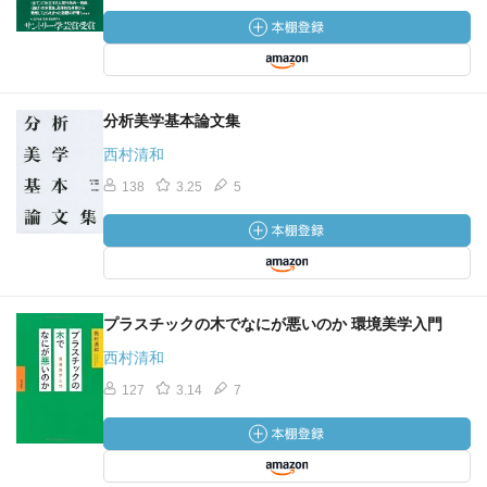
分析美学基本論文集
西村清和
138
3.25
5
プラスチックの木でなにが悪いのか 環境美学入門
西村清和
127
3.14
7