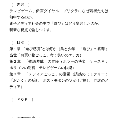
同調のメディア
［ 内容 ］
テレビゲーム、伝言ダイヤル、プリクラになぜ若者たちは
熱中するのか。
電子メディア社会の中で「遊び」はどう変容したのか。
斬新な視点で論じつくす。
［ 目次 ］
第１章 “遊び感覚”とは何か（鳥と少年；「遊び」の簒奪；
当世「お買い物ごっこ」考；笑いのエチカ）
第２章 「物語遊戯」の冒険（ホラーの快楽―ケースＭ；
ポリゴンの迷宮―テレビゲームの快楽）
第３章 「メディアごっこ」の憂鬱（誘惑のミミクリー；
「おたく」の反乱；ポストモダンの“わたし”探し；同調のメ
ディア）
［ ＰＯＰ ］