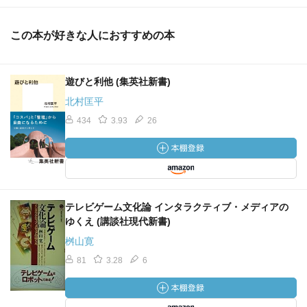
この本が好きな人におすすめの本
遊びと利他 (集英社新書)
北村匡平
434
3.93
26
テレビゲーム文化論 インタラクティブ・メディアの
ゆくえ (講談社現代新書)
桝山寛
81
3.28
6