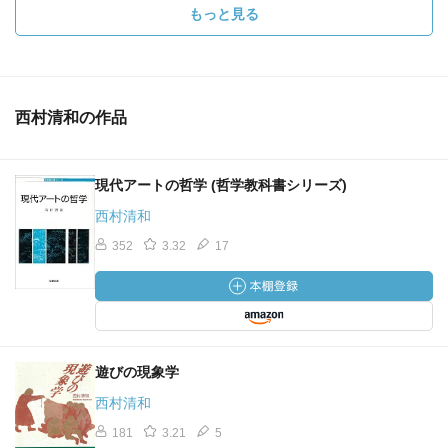
もっと見る
西村清和の作品
現代アートの哲学 (哲学教科書シリーズ)
西村清和
352
3.32
17
遊びの現象学
西村清和
181
3.21
5