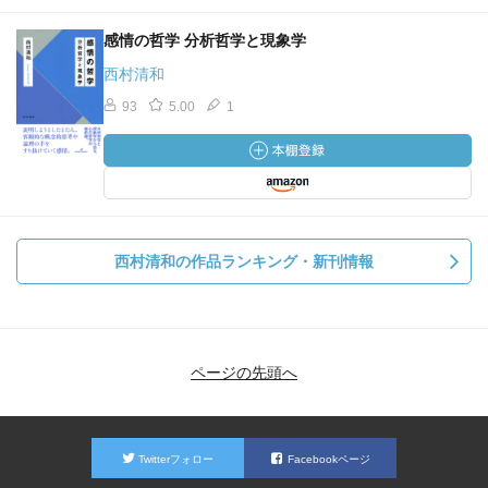
感情の哲学 分析哲学と現象学
西村清和
93
5.00
1
西村清和の作品ランキング・新刊情報
ページの先頭へ
Twitterフォロー
Facebookページ