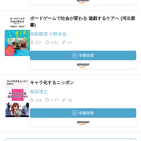
ボードゲームで社会が変わる 遊戯するケアへ (河出新
書)
與那覇潤 小野卓也
227
3.51
17
キャラ化するニッポン
相原博之
253
2.77
35