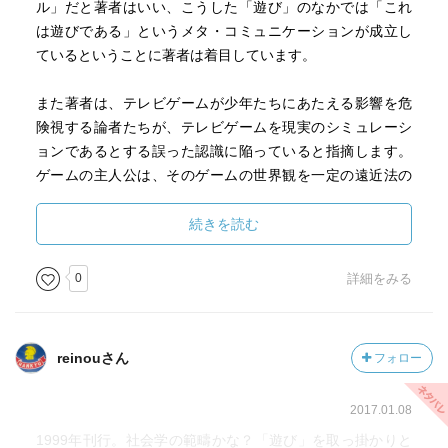
ル」だと著者はいい、こうした「遊び」のなかでは「これ
は遊びである」というメタ・コミュニケーションが成立し
ているということに著者は着目しています。
また著者は、テレビゲームが少年たちにあたえる影響を危
険視する論者たちが、テレビゲームを現実のシミュレーシ
ョンであるとする誤った認識に陥っていると指摘します。
ゲームの主人公は、そのゲームの世界観を一定の遠近法の
もとで見通すために指定された特定の視点であるにすぎま
せん。プレイヤーは、ゲームの世界で展開される、育児や
続きを読む
戦闘、探索や謎解きといった個々の場面を構成する項とし
て振舞うことが期待されています。現代の特異な事件を引
0
詳細をみる
き起こしているのは、現実と虚構を混同させるテレビゲー
ムの悪影響ではなく、「これは遊びである」というメタ・
コミュニケーションが正常に機能しない現代の社会の病理
reinouさん
フォロー
だと考えなければならないと著者は主張します。
2017.01.08
本書でとりあげられる話題はかなり古いものですが、「遊
び」の本質についての考察をもとにていねいにこれらの事
1999年刊行。社会学の範疇かな？「遊び」を取っ掛かりと