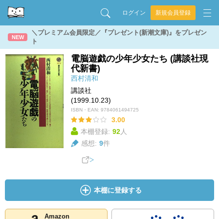
ログイン
新規会員登録
＼プレミアム会員限定／『プレゼント(新潮文庫)』をプレゼン
NEW
ト
電脳遊戯の少年少女たち (講談社現
代新書)
西村清和
講談社
(1999.10.23)
ISBN・EAN:
9784061494725
3.00
本棚登録:
92
人
感想:
9
件
本棚に登録する
Amazon