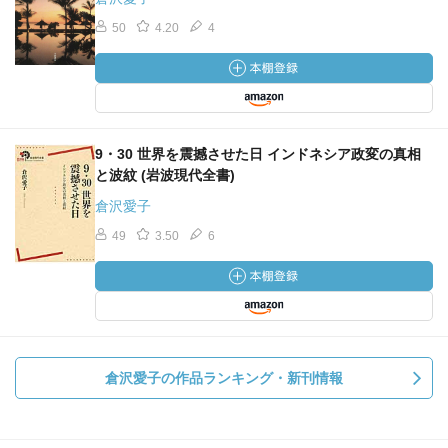
50
4.20
4
9・30 世界を震撼させた日 インドネシア政変の真相
と波紋 (岩波現代全書)
倉沢愛子
49
3.50
6
倉沢愛子の作品ランキング・新刊情報