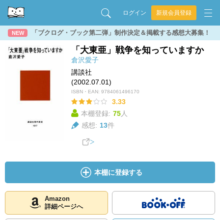
ログイン
新規会員登録
「ブクログ・ブック第二弾」制作決定＆掲載する感想大募集！
NEW
「大東亜」戦争を知っていますか
倉沢愛子
講談社
(2002.07.01)
ISBN・EAN:
9784061496170
3.33
本棚登録:
75
人
感想:
13
件
本棚に登録する
Amazon
詳細ページへ