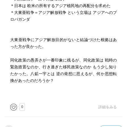
＊日本は 欧米の所有するアジア植民地の再配分を求めた
＊大東亜戦争＝アジア解放戦争 という立場は アジアへのプ
ロパガンダ
大東亜戦争にアジア解放目的がないと結論づけた根拠はあ
った方が良かった。
同化政策の愚弄さが一番印象に残るが、同化政策は 戦時の
緊急措置なのか、行き過ぎた移民政策なのか もう少し知り
たかった。八鉱一宇とは 逆の発想に思えるが、何か思想転
換があったのだろうか？
0
詳細をみる