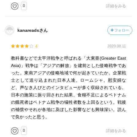
心、陸軍は東南アジアを中心の戦争となる。実際に太平洋
0
詳細をみる
に面しているのはフィリピンやベトナムだけであり、タ
イ、ビルマ、マレーシア、シンガポールなどは面していな
いから、当時の東南アジア含む東アジア全体を指して共存
kanareadsさん
フォロー
共栄を計ろうとした「大東亜」戦争の方が、名称としては
相応しい。ただ戦後生き残った軍部の服部卓四郎が記した
4
2020.08.11
書籍が大東亜戦争史を記した事で、軍部の考え方を礼賛す
る様なワードに取られたため、敢えてカッコをつけて記し
教科書などで太平洋戦争と呼ばれる「大東亜(Greater East
たそうだ。
Asia)」戦争は「アジアの解放」を建前とした侵略戦争であ
本書は日本が侵略した現地住民の視点に立って描かれてい
った。東南アジアの侵略地域で何が起きていたか。企業戦
る。そこに元々暮らしを持っていた現地人や日本から移住
士として送り込まれた日本人達、ロームシャ、慰安婦な
した人々は戦争開始によって平和な生活が壊されていく。
ど、声なき人びとのインタビューが多く収録されている。
植民地下よりも酷い生活に陥った人もいれば、日本軍に協
日本の施策に振り回された結果、食糧不足によるベトナム
力する事で利益を得たものもおり様々だ。確かに宗主国を
の餓死者はベトナム戦争の犠牲者数を上回るという。戦後
追い出した事がその後の独立の一つのきっかけにはなった
の補償やそれが各地に及ぼした影響なども興味深い。読ん
と思うが、あくまでタイミングや時間が早まっただけに過
で良かったと思う。
ぎない。それを日本の成果の如く記載するのは誤りがあ
る。慰安婦問題や兵士や軍属の残留問題なども残る。数々
0
詳細をみる
の傷跡を残したまま未解決の問題も多い。