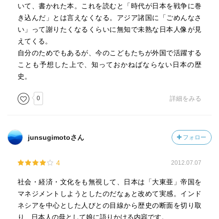
いて、書かれた本。これを読むと「時代が日本を戦争に巻
き込んだ」とは言えなくなる。アジア諸国に「ごめんなさ
い」って謝りたくなるくらいに無知で未熟な日本人像が見
えてくる。
自分のためでもあるが、今のこどもたちが外国で活躍する
ことも予想した上で、知っておかねばならない日本の歴
史。
0
詳細をみる
junsugimotoさん
フォロー
4
2012.07.07
社会・経済・文化をも無視して、日本は「大東亜」帝国を
マネジメントしようとしたのだなぁと改めて実感。インド
ネシアを中心とした人びとの目線から歴史の断面を切り取
り、日本人の母として娘に語りかける内容です。