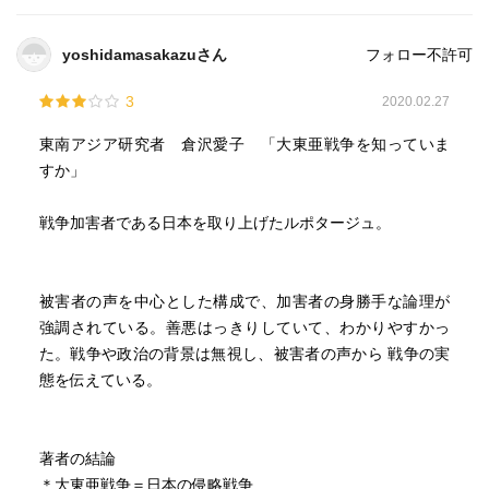
やがて当時を経験した世代もいなくなってしまう。そうし
た人々が心にしこりを残したまま亡くなってしまう、その
yoshidamasakazuさん
フォロー不許可
前にあらゆる意味で戦争を終わらせる必要がある。敗戦後
まで続くこの侵略戦争の影響に今もなおアジアは揺れてい
3
2020.02.27
る。
東南アジア研究者 倉沢愛子 「大東亜戦争を知っていま
戦争を時間と共に風化させるのではなく、次の世代にしっ
すか」
かり引き継ぎ、真の共存共栄が測れる日が来る日を切に願
う。
戦争加害者である日本を取り上げたルポタージュ。
被害者の声を中心とした構成で、加害者の身勝手な論理が
強調されている。善悪はっきりしていて、わかりやすかっ
た。戦争や政治の背景は無視し、被害者の声から 戦争の実
態を伝えている。
著者の結論
＊大東亜戦争＝日本の侵略戦争