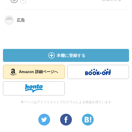
●シンガポールの中国系住民(127頁)
シンガポールの歴史教科書では｢何千人もの華人はトラック
で連れ去られた。彼らはほとんどがチャンギ海岸その他の
広告
東海岸地区に連行され、その場でいく組かに数珠つなぎに
された。そして射殺され、死ななかったものは銃剣で刺殺
された｣と書かれている
シンガポール側の発表によれば、最終的に五万人が殺され
たという。
本棚に登録する
●米不足(146頁)
戦前600万トンも余剰があった東南アジアなのに、1945年
Amazon 詳細ページへ
初頭に北部ヴェトナムでは200万人もの餓死者が出たといわ
れている。日本軍の米供出制度のためということです。
●南方特別留学生(185頁)
南方特別留学生というのは、将来の大東亜のリーダーとな
本ページはアフィリエイトプログラムによる収益を得ています
るべき人材を日本へ送り、教育を受けさせることを目的と
した、日本で初めての国費留学制度である。1943年度と
1944年度の二回にわたり、計203名(インドネシア81名、マ
ラヤ12名、ビルマ47名、フィリピン51名、タイ12名)が派
遣された。