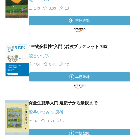
143
3.63
13
“生物多様性”入門 (岩波ブックレット 785)
鷲谷いづみ
134
3.41
17
保全生態学入門 遺伝子から景観まで
鷲谷いづみ 矢原徹一
87
3.50
7