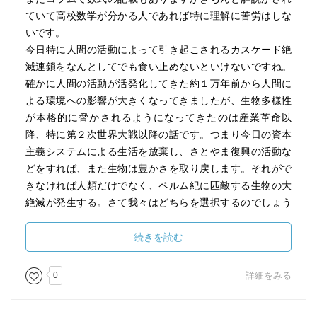
ていて高校数学が分かる人であれば特に理解に苦労はしな
いです。
今日特に人間の活動によって引き起こされるカスケード絶
滅連鎖をなんとしてでも食い止めないといけないですね。
確かに人間の活動が活発化してきた約１万年前から人間に
よる環境への影響が大きくなってきましたが、生物多様性
が本格的に脅かされるようになってきたのは産業革命以
降、特に第２次世界大戦以降の話です。つまり今日の資本
主義システムによる生活を放棄し、さとやま復興の活動な
どをすれば、また生物は豊かさを取り戻します。それがで
きなければ人類だけでなく、ペルム紀に匹敵する生物の大
絶滅が発生する。さて我々はどちらを選択するのでしょう
か。
続きを読む
0
詳細をみる