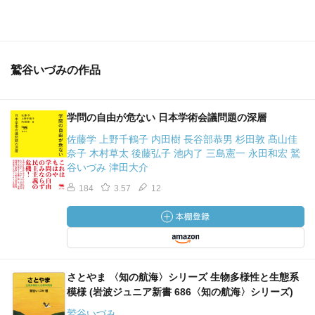
鷲谷いづみの作品
学問の自由が危ない 日本学術会議問題の深層
佐藤学 上野千鶴子 内田樹 長谷部恭男 杉田敦 髙山佳
奈子 木村草太 後藤弘子 池内了 三島憲一 永田和宏 鷲
谷いづみ 津田大介
184
3.57
12
さとやま 〈知の航海〉シリーズ 生物多様性と生態系
模様 (岩波ジュニア新書 686〈知の航海〉シリーズ)
鷲谷いづみ