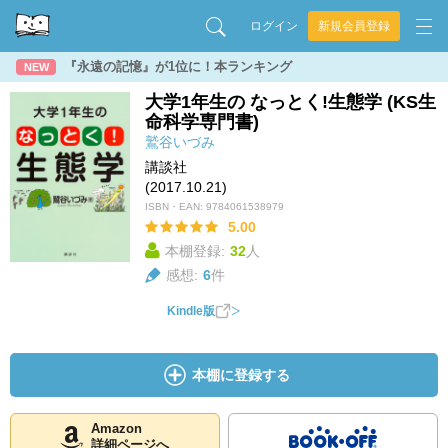
ログイン
新規会員登録
『永遠の記憶』が1位に！本ランキング
NEW
大学1年生の なっとく!生態学 (KS生
命科学専門書)
鷲谷いづみ
講談社
(2017.10.21)
ISBN・EAN:
9784061538979
5.00
本棚登録:
32
人
感想:
6
件
Kindle版
本棚に登録する
Amazon
詳細ページへ