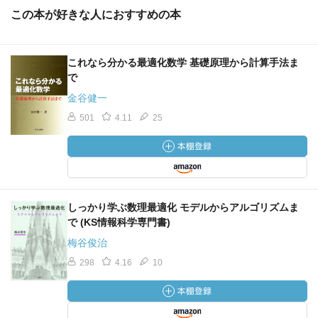
この本が好きな人におすすめの本
これなら分かる最適化数学 基礎原理から計算手法ま
で
金谷健一
501
4.11
25
しっかり学ぶ数理最適化 モデルからアルゴリズムま
で (KS情報科学専門書)
梅谷俊治
298
4.16
10