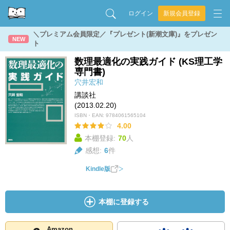
ログイン
新規会員登録
＼プレミアム会員限定／『プレゼント(新潮文庫)』をプレゼン
NEW
ト
数理最適化の実践ガイド (KS理工学
専門書)
穴井宏和
講談社
(2013.02.20)
ISBN・EAN:
9784061565104
4.00
本棚登録:
70
人
感想:
6
件
Kindle版
本棚に登録する
Amazon