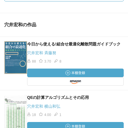
穴井宏和の作品
今日から使える!組合せ最適化離散問題ガイドブック
穴井宏和 斉藤努
88
3.70
8
QEの計算アルゴリズムとその応用
穴井宏和 横山和弘
18
4.00
1