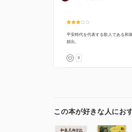
しさがある。それにしても二人の
あと、和泉が歌の中で時折見せる
の恋歌というともっと婉曲的なも
驚かせられる。
山ごもりしてる時に師宮に贈った
平安時代を代表する歌人である和
とかね。
頻出。
0
この本が好きな人にお