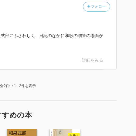
仲が深まるのが思ったよりゆっくりなのには驚いたな。
フォロー
積極的な姿に、読んでいて何度かはっとした。平安女性
のという印象があったので、彼女の真っ直ぐな言葉には
「試みにおのが心も試みむいざや都へと来て誘いみよ」
泉式部にふさわしく、日記のなかに和歌の贈答の場面が
詳細をみる
全2件中 1 - 2件を表示
すすめの本