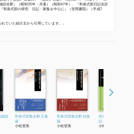
物語全釈』（昭和35年・共著）（昭和47年）、『和泉式部日記全訳
、『和泉式部の研究 日記・家集を中心に』（笠間書院）（平成7
使われていた紹介文から引用しています。」
(講談
和泉式部集全釈 正集
和泉式部集全釈 続集
和泉式部の研究 日
篇
篇
記・家集を中心に
小松登美
小松登美
小松登美