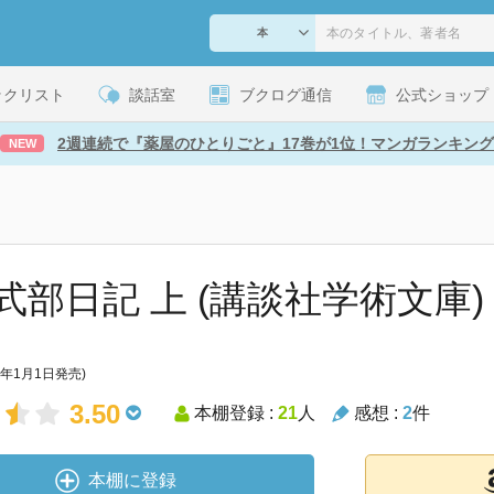
ックリスト
談話室
ブクログ通信
公式ショップ
2週連続で『薬屋のひとりごと』17巻が1位！マンガランキング
NEW
式部日記 上 (講談社学術文庫)
0年1月1日発売)
3.50
本棚登録 :
21
人
感想 :
2
件
本棚に登録