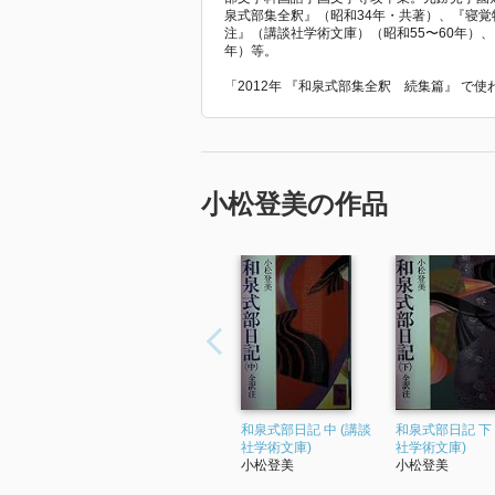
泉式部集全釈』（昭和34年・共著）、『寝覚
注』（講談社学術文庫）（昭和55〜60年）
年）等。
「2012年 『和泉式部集全釈 続集篇』 で
小松登美の作品
和泉式部日記 中 (講談
和泉式部日記 下 
社学術文庫)
社学術文庫)
小松登美
小松登美