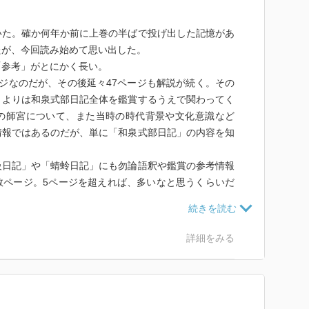
いた。確か何年か前に上巻の半ばで投げ出した記憶があ
たが、今回読み始めて思い出した。
「参考」がとにかく長い。
ジなのだが、その後延々47ページも解説が続く。その
うよりは和泉式部日記全体を鑑賞するうえで関わってく
の師宮について、また当時の時代背景や文化意識など
情報ではあるのだが、単に「和泉式部日記」の内容を知
級日記」や「蜻蛉日記」にも勿論語釈や鑑賞の参考情報
数ページ。5ページを超えれば、多いなと思うくらいだ
たので、著者がここまで前に出てくるのには抵抗を覚
」という気持ちもあって早々に投げ出した。
著者の解説含め、不思議とすらすら読めた。
詳細をみる
品と比較して当時の文化を解説してくれたり、和泉や師
記してくれたりと、なかなか楽しい。
泉と師宮の恋の駆け引きがいい。この日記がそもそも師
ので、他の「日記」群よりも、人の恋文を読んでいる楽