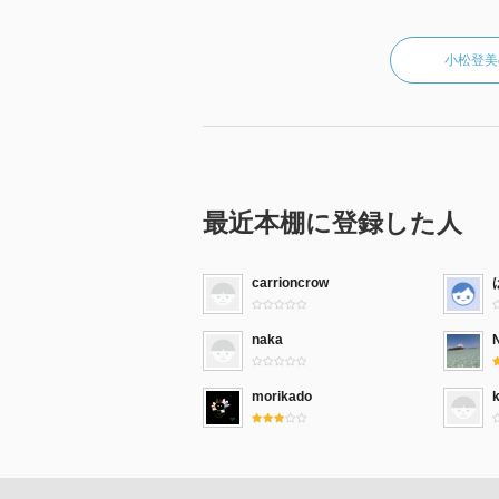
小松登美
最近本棚に登録した人
carrioncrow
naka
morikado