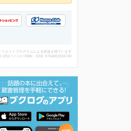
ィリエイトプログラムによる収益を得ています
・本 (352ページ) / ISBN・EAN: 9784061584730