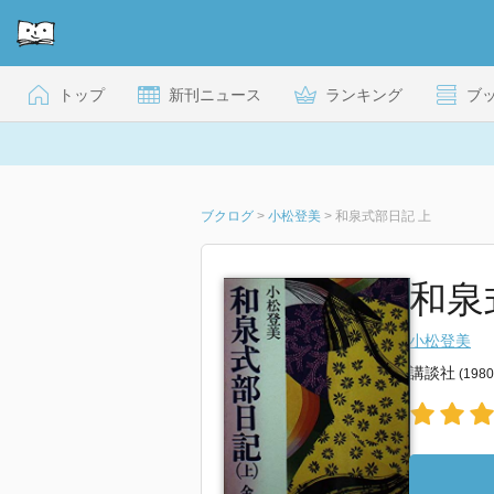
トップ
新刊ニュース
ランキング
ブ
ブクログ
>
小松登美
>
和泉式部日記 上
和泉
小松登美
講談社
(198