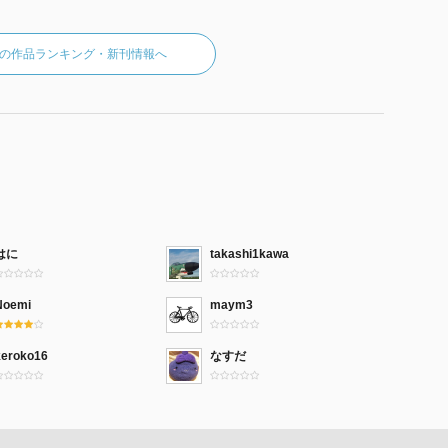
の作品ランキング・新刊情報へ
はに
takashi1kawa
Noemi
maym3
keroko16
なすだ