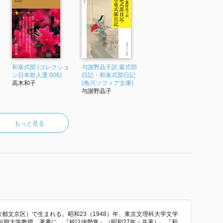
和泉式部 (コレクショ
与謝野晶子訳 紫式部
ン日本歌人選 006)
日記・和泉式部日記
高木和子
(角川ソフィア文庫)
与謝野晶子
もっと見る
東京都文京区）で生まれる。昭和23（1948）年、東京文理科大学文学
短期大学教授。著書に、『校註伊勢集』（昭和27年・共著）、『和