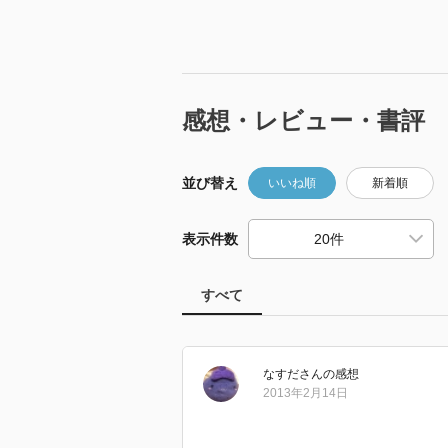
感想・レビュー・書評
並び替え
いいね順
新着順
表示件数
すべて
なすだ
さん
の感想
2013年2月14日