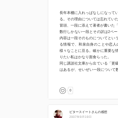
長年本棚に入れっぱなしになって
る。その理由については忘れてい
冒頭、一段に添えて著者が書いた
数行しかない一段とその訳は2ペー
内容は一段そのものについてとい
る情報で、和泉自身のことや恋人
様々なことに亘る。確かに重要な
りたい私はかなり面食らった。
同じ講談社文庫から出ている「更
はあるが、せいぜい一段について
った。そういった形式に慣れてい
え、また「早く先を読みたいのに
しかし「大鏡」同様、今回はその
0
著者の饒舌さに慣れれば、他の作
宮の歌が材をとった漢詩や古歌を
「日記」そのものについては、和
ビタースイート
さん
の感想
宮との愛について記されたものな
2007年9月19日