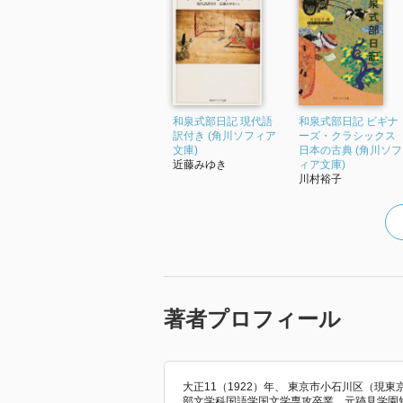
和泉式部日記 現代語
和泉式部日記 ビギナ
訳付き (角川ソフィア
ーズ・クラシックス
文庫)
日本の古典 (角川ソフ
近藤みゆき
ィア文庫)
川村裕子
著者プロフィール
大正11（1922）年、 東京市小石川区（現
部文学科国語学国文学専攻卒業。元跡見学園