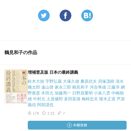
鶴見和子の作品
増補普及版 日本の最終講義
鈴木大拙 宇野弘蔵 大塚久雄 桑原武夫 貝塚茂樹 清水
幾太郎 遠山啓 家永三郎 鶴見和子 河合隼雄 江藤淳 網
野善彦 木田元 加藤周一 日野原重明 小泉八雲 中嶋嶺
雄 中村元 土居健郎 多田富雄 梅棹忠夫 猪木正道 芦原
義信 阿部謹也
179
2.33
7