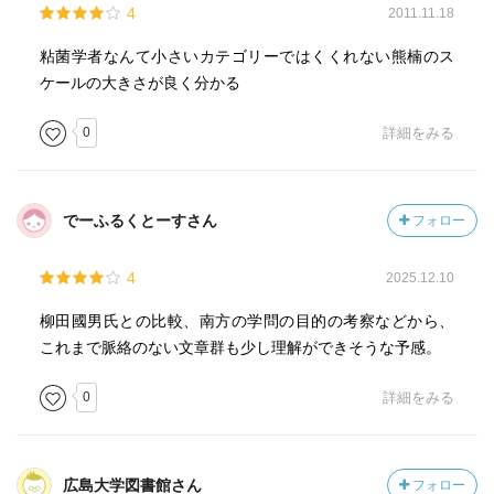
4
2011.11.18
粘菌学者なんて小さいカテゴリーではくくれない熊楠のス
ケールの大きさが良く分かる
0
詳細をみる
でーふるくとーすさん
フォロー
4
2025.12.10
柳田國男氏との比較、南方の学問の目的の考察などから、
これまで脈絡のない文章群も少し理解ができそうな予感。
0
詳細をみる
広島大学図書館さん
フォロー