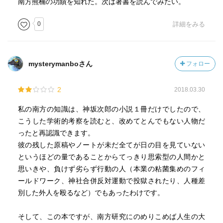
南方熊楠の功績を知れた。次は著書を読んでみたい。
0
詳細をみる
mysterymanboさん
フォロー
2
2018.03.30
私の南方の知識は、神坂次郎の小説１冊だけでしたので、
こうした学術的考察を読むと、改めてとんでもない人物だ
ったと再認識できます。
彼の残した原稿やノートが未だ全てが日の目を見ていない
というほどの量であることからてっきり思索型の人間かと
思いきや、負けず劣らず行動の人（本業の粘菌集めのフィ
ールドワーク、神社合併反対運動で投獄されたり、人種差
別した外人を殴るなど）でもあったわけです。
そして、この本ですが、南方研究にのめりこめば人生の大