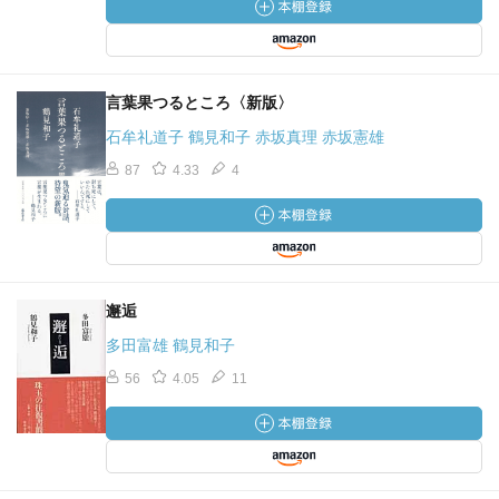
言葉果つるところ〈新版〉
石牟礼道子 鶴見和子 赤坂真理 赤坂憲雄
87
4.33
4
邂逅
多田富雄 鶴見和子
56
4.05
11