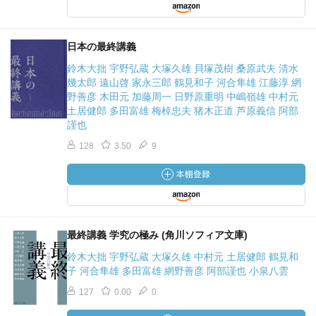
日本の最終講義
鈴木大拙 宇野弘蔵 大塚久雄 貝塚茂樹 桑原武夫 清水
幾太郎 遠山啓 家永三郎 鶴見和子 河合隼雄 江藤淳 網
野善彦 木田元 加藤周一 日野原重明 中嶋嶺雄 中村元
土居健郎 多田富雄 梅棹忠夫 猪木正道 芦原義信 阿部
謹也
128
3.50
9
最終講義 学究の極み (角川ソフィア文庫)
鈴木大拙 宇野弘蔵 大塚久雄 中村元 土居健郎 鶴見和
子 河合隼雄 多田富雄 網野善彦 阿部謹也 小泉八雲
127
0.00
0