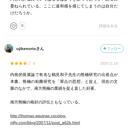
委ねられている。ここに違和感を感じてしまうのは自分だ
けだろうか。
0
詳細をみる
ujikenorioさん
フォロー
4
2010.11.18
内発的発展論で有名な鶴見和子先生の熊楠研究の出発点が
本書。熊楠の粘菌研究を「翠点の思想」と捉え、現在の文
脈のなかで、南方熊楠の業績を捉え直した好著。
南方熊楠の格好の評伝ともなっている。
http://thomas-aquinas.cocolog-
nifty.com/blog/2007/11/post_a62b.html