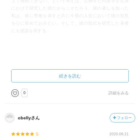
上で無視できない。という考えは、生物学と民俗学を生涯
にかけて研究した彼だからこそだろう。彼の著しを知った
私は、彼に尊敬を表すと共に今後の人生において彼の知見
を心に留めておきたい。そして、彼の気伝を研究した著者
にも感謝を表する。
続きを読む
0
詳細をみる
obellyさん
フォロー
5
2020.06.21