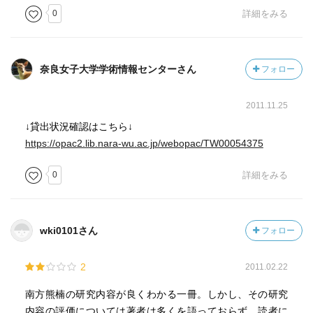
0
詳細をみる
奈良女子大学学術情報センターさん
フォロー
2011.11.25
↓貸出状況確認はこちら↓
https://opac2.lib.nara-wu.ac.jp/webopac/TW00054375
0
詳細をみる
wki0101さん
フォロー
2
2011.02.22
南方熊楠の研究内容が良くわかる一冊。しかし、その研究
内容の評価については著者は多くを語っておらず、読者に