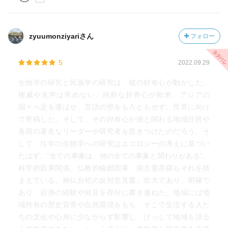
zyuumonziyariさん
フォロー
5
2022.09.29
生物学の研究と民族学の研究は、彼の好奇心が動かした。
権威や名声は求めない、純粋な好奇心が欧米、アジアの
国々へ足を運ばせ、言語の壁をもろともせず、世界に向け
て寄稿した。そして、その好奇心が彼と関わる地域住民や
各国の著名なリーダーや研究者を惹きつけたのだろう。そ
して、往年の生物学への研究はエコロジーの考えに基づい
たはず。”全ての事象は、他の全ての事象と関わりがある”。
科学的因果関係、仏教的輪廻因果、南方曼荼羅もそれを踏
まえている。神仏合祀の反対意見書、壮大であり、明確で
あり、自身の経験や知見を存分に書き連ねた。地域には地
域特有の歴史背景や自然環境をもち、そこで生活する人た
ちの文化や心身に少なからず影響し、けっして地域を語る