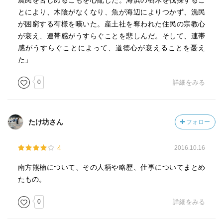
農民を苦しめるこもを心配した。海浜の樹木を伐採するこ
とにより、木陰がなくなり、魚が海辺によりつかず、漁民
が困窮する有様を嘆いた。産土社を奪われた住民の宗教心
が衰え、連帯感がうすらぐことを悲しんだ。そして、連帯
感がうすらぐことによって、道徳心が衰えることを憂え
た」
0
詳細をみる
たけ坊さん
フォロー
4
2016.10.16
南方熊楠について、その人柄や略歴、仕事についてまとめ
たもの。
0
詳細をみる