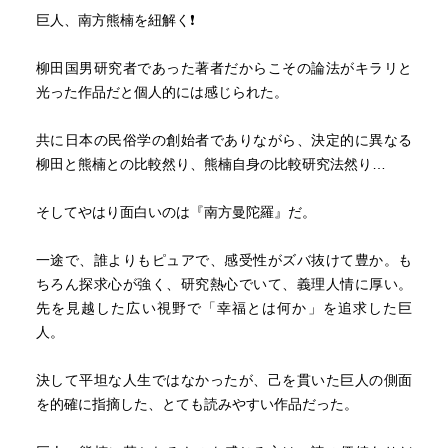
巨人、南方熊楠を紐解く❗
柳田国男研究者であった著者だからこその論法がキラリと
光った作品だと個人的には感じられた。
共に日本の民俗学の創始者でありながら、決定的に異なる
柳田と熊楠との比較然り、熊楠自身の比較研究法然り…
そしてやはり面白いのは『南方曼陀羅』だ。
一途で、誰よりもピュアで、感受性がズバ抜けて豊か。も
ちろん探求心が強く、研究熱心でいて、義理人情に厚い。
先を見越した広い視野で「幸福とは何か」を追求した巨
人。
決して平坦な人生ではなかったが、己を貫いた巨人の側面
を的確に指摘した、とても読みやすい作品だった。