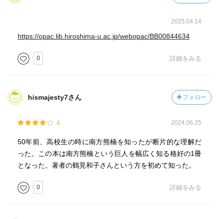
2025.04.14
https://opac.lib.hiroshima-u.ac.jp/webopac/BB00844634
0
詳細をみる
hismajesty7さん
フォロー
4
2024.06.25
50年前、高校生の時に南方熊楠を知ったが断片的な理解だ
った。この本は南方熊楠という巨人を幅広く知る格好の1冊
となった。著者の鶴見和子さんという方を初めて知った。
0
詳細をみる