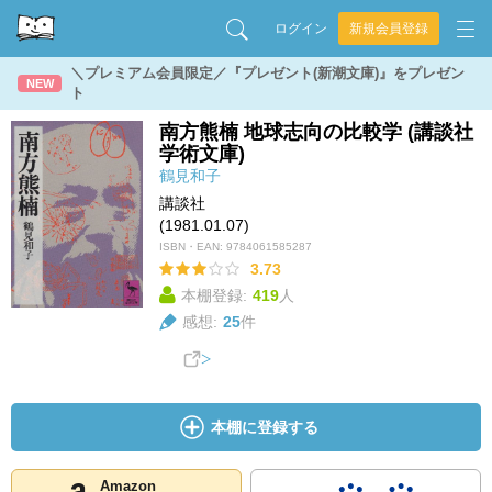
ログイン
新規会員登録
＼プレミアム会員限定／『プレゼント(新潮文庫)』をプレゼン
NEW
ト
南方熊楠 地球志向の比較学 (講談社
学術文庫)
鶴見和子
講談社
(1981.01.07)
ISBN・EAN:
9784061585287
3.73
本棚登録:
419
人
感想:
25
件
本棚に登録する
Amazon