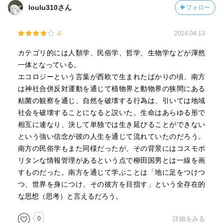
loulu310さん
フォロー
4
2024.04.13
カテゴリ的には人類学、民俗学、哲学、生物学などが渾然
一体となっている。
エコロジーという言葉が西欧で生まれたばかりの頃、南方
は神社合併反対運動を通じて植物界と動物界の狭間にある
粘菌の観察を通じ、自然を破壊する行為は、引いては地域
社会を破壊することになると説いた。生命はあらゆる形で
相互に連なり、決して単独では生き延びることができない
という強い信念が彼の人生を通じて流れていたのだろう。
南方の民俗学もまた同様だったが、その背景にはコスモポ
リタンな情報管理があるという点で柳田国男とは一線を画
すものだった。南方を通じて学ぶことは「地に足をつけつ
つ、世界を身につけ、その彼方を目指す」という全存在的
な思想（思考）と言えるだろう。
0
詳細をみる