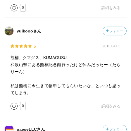
0
詳細をみる
yuikoooさん
フォロー
5
2010.04.05
熊楠、クマグス、KUMAGUSU.
和歌山県にある熊楠記念館行ったけど休みだったー（たら
りーん）
私は熊楠に今生きて物申してもらいたいな、といつも思っ
てしまう。
0
詳細をみる
paeseLLCさん
フォロー