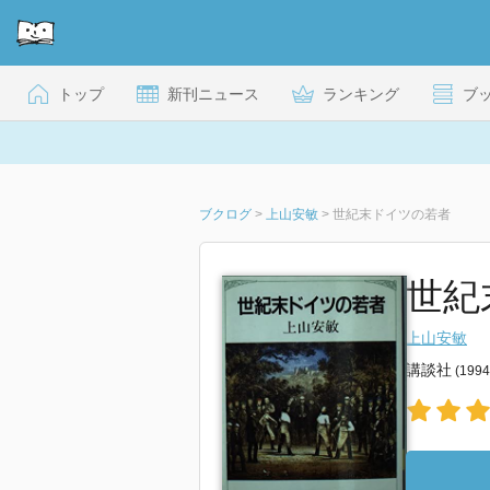
トップ
新刊ニュース
ランキング
ブ
ブクログ
>
上山安敏
>
世紀末ドイツの若者
世紀
上山安敏
講談社
(199