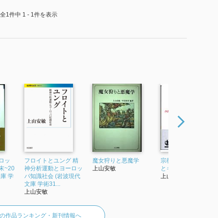
全1件中 1 - 1件を表示
ロッ
フロイトとユング 精
魔女狩りと悪魔学
宗教と科学 ユダヤ教
~20
神分析運動とヨーロッ
上山安敏
とキリスト教の間
庫 学
パ知識社会 (岩波現代
上山安敏
文庫 学術31...
上山安敏
の作品ランキング・新刊情報へ