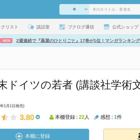
ックリスト
談話室
ブクログ通信
公式ショップ
2週連続で『薬屋のひとりごと』17巻が1位！マンガランキング
NEW
末ドイツの若者 (講談社学術文
4年1月1日発売)
3.80
本棚登録 :
22
人
感想 :
1
件
本棚に登録