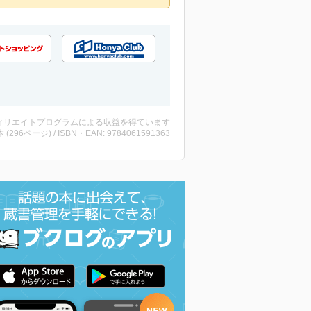
ィリエイトプログラムによる収益を得ています
・本 (296ページ) / ISBN・EAN: 9784061591363