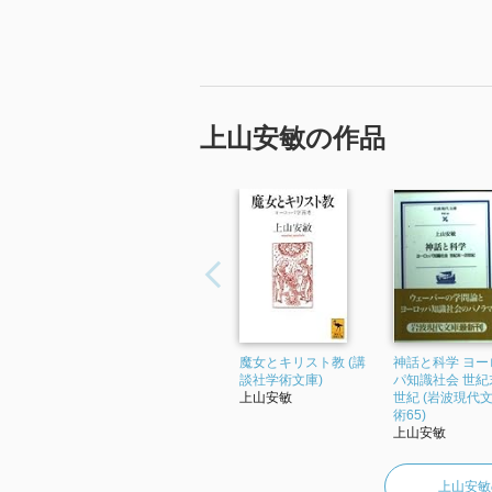
上山安敏の作品
魔女とキリスト教 (講
神話と科学 ヨー
談社学術文庫)
パ知識社会 世紀末
上山安敏
世紀 (岩波現代文
術65)
上山安敏
上山安敏