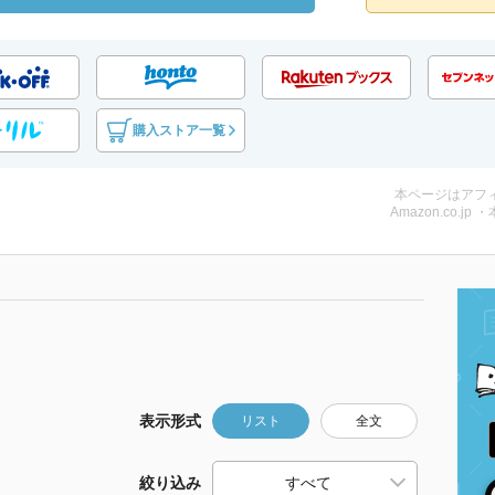
購入ストア一覧
本ページはアフ
Amazon.co.jp 
表示形式
リスト
全文
絞り込み