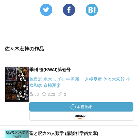
佐々木宏幹の作品
季刊 怪(KWAI)第壱号
荒俣宏 水木しげる 中沢新一 京極夏彦 佐々木宏幹 小
松和彦 京極夏彦
56
3.23
3
聖と呪力の人類学 (講談社学術文庫)