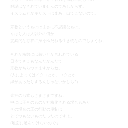
解説はなされていませんのであしからず。
イスラムとかキリストはまあ、出てこないので。
宗教というものはまさに不思議なもの。
やはり人は人以外の何か
驚異的な存在に身をゆだねる生き物なのでしょうね。
それが宗教には疎いとか言われている
日本でさえもなんだかんだで
宗教がちらつきますからね。
(人によってはイタコとか、ユタとか
縁があったりするんじゃないかしら?)
崇拝の形式もさまざまですね。
中には王そのものが神格化される場合もあり
その場合の王の行動の規制は
とてつもないものだったのですよ。
(地面に足をつけないのです