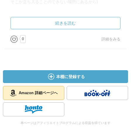
そこが立ち入ることのできない場所にあるから)
そのほかにも縛りは想像を超えるぐらいのクラスのものが
たんと出てきます。
続きを読む
驚きだったのは天皇も
0
詳細をみる
それに近い存在だったのですよ。
今でこそ直視してもかまわない時代になりましたが
昔は、直視もできなかったんですよ。
(つい数十年前の総理がその旨の発言をしています)
本棚に登録する
Amazon 詳細ページへ
本ページはアフィリエイトプログラムによる収益を得ています