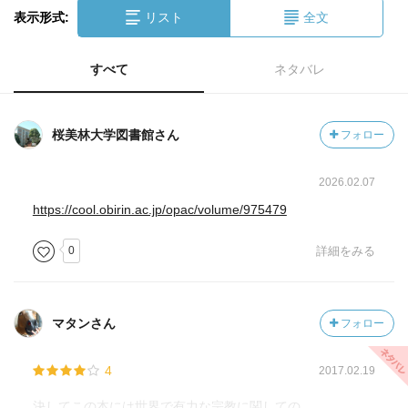
表示形式:
リスト
全文
すべて
ネタバレ
桜美林大学図書館さん
フォロー
2026.02.07
https://cool.obirin.ac.jp/opac/volume/975479
0
詳細をみる
マタンさん
フォロー
4
2017.02.19
決してこの本には世界で有力な宗教に関しての