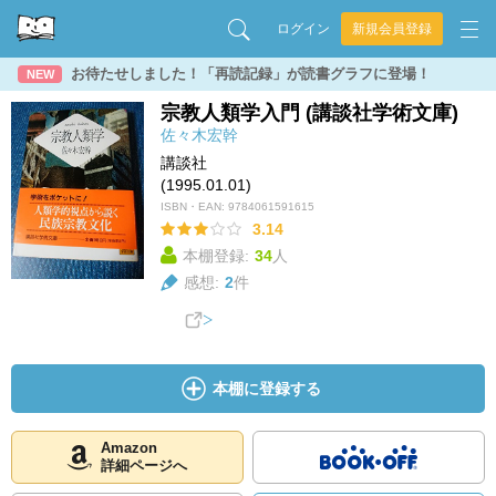
ログイン
新規会員登録
お待たせしました！「再読記録」が読書グラフに登場！
NEW
宗教人類学入門 (講談社学術文庫)
佐々木宏幹
講談社
(1995.01.01)
ISBN・EAN:
9784061591615
3.14
本棚登録:
34
人
感想:
2
件
本棚に登録する
Amazon
詳細ページへ