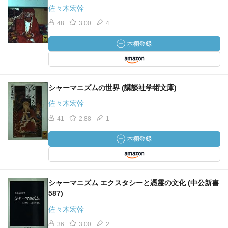
佐々木宏幹
48
3.00
4
シャーマニズムの世界 (講談社学術文庫)
佐々木宏幹
41
2.88
1
シャーマニズム エクスタシーと憑霊の文化 (中公新書
587)
佐々木宏幹
36
3.00
2