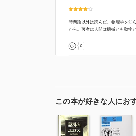
時間論以外は読んだ。物理学を知
から。著者は人間は機械とも動物
0
この本が好きな人にお