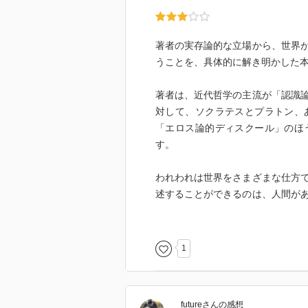
著者の実存論的な立場から、世界
うことを、具体的に解き明かした
著者は、近代哲学の主流が「認識
対して、ソクラテスとプラトン、
「エロス論的ディスクール」のほ
す。
われわれは世界をさまざまな仕方
述することができるのは、人間が
この分節を可能にしているのが「
「ありうる」は本能によって一義
を世界から汲みとるとともに、エ
1
て対象化し、自分自身を客観的世
らには、言葉を通じて編みあげる
化」することができます。つまり
future
さん
の感想