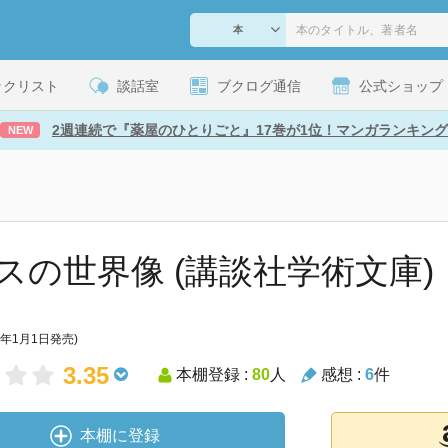
ックリスト
談話室
ブクログ通信
公式ショップ
2週連続で『薬屋のひとりごと』17巻が1位！マンガランキング
NEW
スの世界像 (講談社学術文庫)
7年1月1日発売)
3.35
本棚登録 :
80
人
感想 :
6
件
本棚に登録