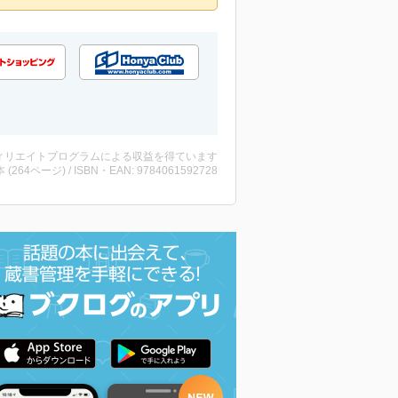
ィリエイトプログラムによる収益を得ています
・本 (264ページ) / ISBN・EAN: 9784061592728