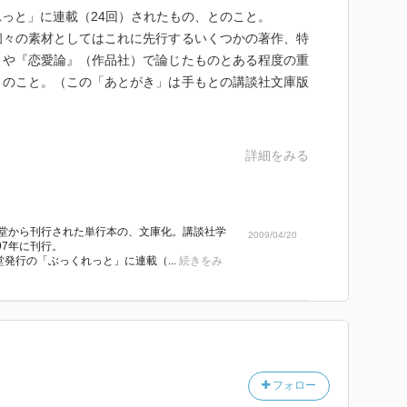
っと」に連載（24回）されたもの、とのこと。
々の素材としてはこれに先行するいくつかの著作、特
）や『恋愛論』（作品社）で論じたものとある程度の重
とのこと。（この「あとがき」は手もとの講談社文庫版
詳細をみる
省堂から刊行された単行本の、文庫化。講談社学
2009/04/20
97年に刊行。
発行の「ぶっくれっと」に連載（...
続きをみ
フォロー