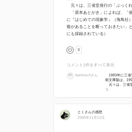
元々は、三省堂発行の「ぶっくれ
「原本あとがき」によれば、「個
に『はじめての現象学』（海鳥社
複があることを断っておきたい」
にも採録されている）
0
コメント
1
件をすべて表示
kannna-hさん
1993年に三
術文庫版は、19
元々は、三省堂
る
とく
さん
の感想
2006年11月12日