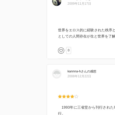
は、言葉を通じてその秩序を編み
2009年11月17日
す。
こうした性格をもつ人間の身体を
ィシズム、恋愛、エロティシズム
世界をエロス的に経験された秩序
いう実存のありように基づいて明
としての人間存在が生と世界を了
0
kannna-h
さん
の感想
2008年12月22日
1993年に三省堂から刊行された
行。