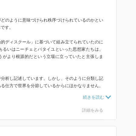
がどのように意味づけられ秩序づけられているのかとい
本です。
論的ディスクール」に基づいて組み立てられていたのに
あるいはニーチェとバタイユといった思想家たちは、
うがより根源的だという立場に立っていたと主張しま
で分析し記述しています。しかし、そのように分類し記
ある仕方で世界を分節しているからにほかなりません。
エロス原理」だと著者はいいます。動物の「感じる」
的に定められているのに対して、人間は観念的なエロス
ロス原理によって秩序づけられたこの世界を言葉によっ
詳細をみる
界のひとつの対象として位置づけることができます。さ
ロマン的な世界を、ふたたび身体的な快苦として「感受
、エロス的な秩序を世界に投げかけている人間の身体