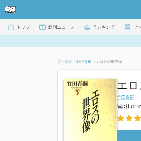
トップ
新刊ニュース
ランキング
ブ
ブクログ
>
竹田青嗣
>
エロスの世界像
エロ
竹田青嗣
講談社
(199