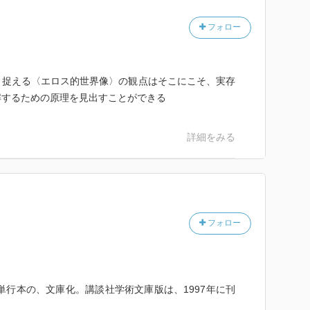
なおしていくような性格をもっていると著者は考えま
フォロー
著者は「幻想的身体」と呼ぶとともに、自我、ロマンテ
、時間といったものの本質的な意味を「幻想的身体」と
と捉える〈エロス的世界像〉の観点はそこにこそ、実存
らかにしています。
解するための原理を見出すことができる
詳細をみる
フォロー
単行本の、文庫化。講談社学術文庫版は、1997年に刊