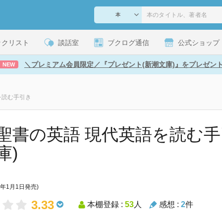
ックリスト
談話室
ブクログ通信
公式ショップ
＼プレミアム会員限定／『プレゼント(新潮文庫)』をプレゼン
NEW
を読む手引き
聖書の英語 現代英語を読む手
庫)
9年1月1日発売)
3.33
本棚登録 :
53
人
感想 :
2
件