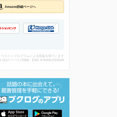
Amazon詳細ページへ
ィリエイトプログラムによる収益を得ています
・本 (312ページ) / ISBN・EAN: 9784061593688