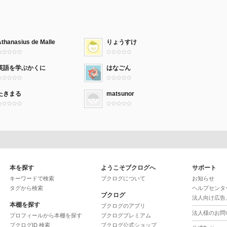
Athanasius de Malle
りょうすけ
英語を学ぶかくに
はなごん
たきまる
matsunor
本を探す
ようこそブクログへ
サポート
キーワードで検索
ブクログについて
お知らせ
タグから検索
ヘルプセンタ
ブクログ
法人向け広告
本棚を探す
ブクログのアプリ
法人様のお問
プロフィールから本棚を探す
ブクログプレミアム
ブクログID 検索
ブクログ公式ショップ