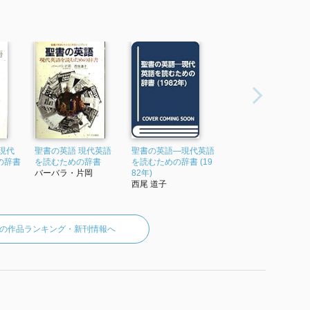
現代
聖書の英語 現代英語
聖書の英語―現代英語
の辞書
を読むための辞書
を読むための辞書 (19
バーバラ・片岡
82年)
西尾 道子
の作品ランキング・新刊情報へ