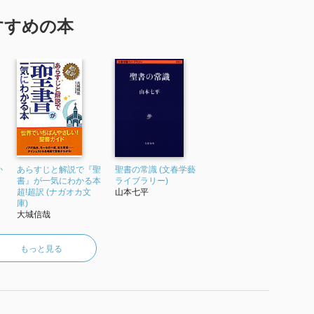
すすめの本
か
あらすじと解説で『聖
聖書の常識 (文春学藝
書』が一気にわかる本
ライブラリー)
超!超訳 (ナガオカ文
山本七平
庫)
大城信哉
もっと見る