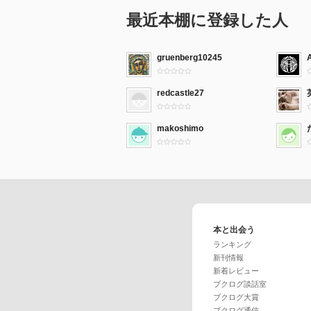
最近本棚に登録した人
gruenberg10245
redcastle27
makoshimo
本と出会う
ランキング
新刊情報
新着レビュー
ブクログ談話室
ブクログ大賞
ブクログ通信