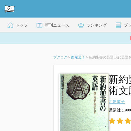
トップ
新刊ニュース
ランキング
ブ
ブクログ
>
西尾道子
>
新約聖書の英語 現代英語
新約
術文
西尾道子
講談社
(199