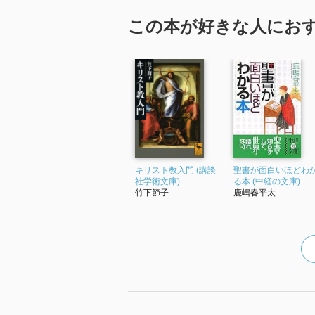
この本が好きな人にお
キリスト教入門 (講談
聖書が面白いほどわ
社学術文庫)
る本 (中経の文庫)
竹下節子
鹿嶋春平太