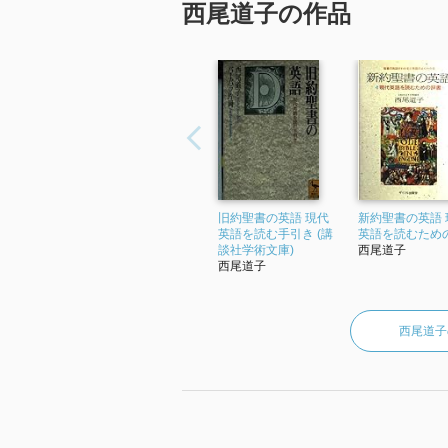
西尾道子の作品
旧約聖書の英語 現代
新約聖書の英語 
英語を読む手引き (講
英語を読むため
談社学術文庫)
西尾道子
西尾道子
西尾道子