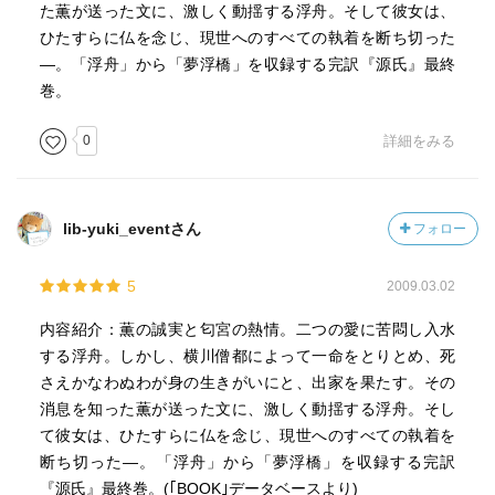
た薫が送った文に、激しく動揺する浮舟。そして彼女は、
ひたすらに仏を念じ、現世へのすべての執着を断ち切った
―。「浮舟」から「夢浮橋」を収録する完訳『源氏』最終
巻。
0
詳細をみる
lib-yuki_eventさん
フォロー
5
2009.03.02
内容紹介：薫の誠実と匂宮の熱情。二つの愛に苦悶し入水
する浮舟。しかし、横川僧都によって一命をとりとめ、死
さえかなわぬわが身の生きがいにと、出家を果たす。その
消息を知った薫が送った文に、激しく動揺する浮舟。そし
て彼女は、ひたすらに仏を念じ、現世へのすべての執着を
断ち切った―。「浮舟」から「夢浮橋」を収録する完訳
『源氏』最終巻。(｢BOOK｣データベースより)