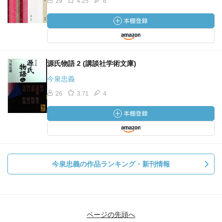
29
4.25
6
源氏物語 2 (講談社学術文庫)
今泉忠義
26
3.71
4
今泉忠義の作品ランキング・新刊情報
ページの先頭へ