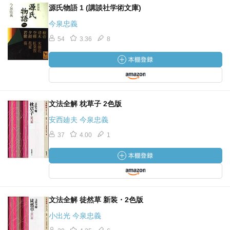
源氏物語 1 (講談社学術文庫)
今泉忠義
54
3.36
8
文法全解 枕草子 2色版
安西廸夫 今泉忠義
37
4.00
1
文法全解 徒然草 新装・2色版
小出光 今泉忠義