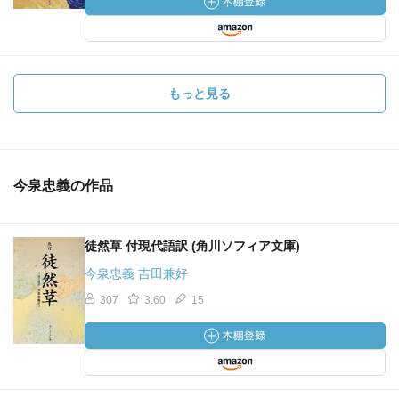
もっと見る
今泉忠義の作品
徒然草 付現代語訳 (角川ソフィア文庫)
今泉忠義 吉田兼好
307
3.60
15