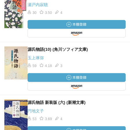
瀬戸内寂聴
30
3.50
4
源氏物語(10) (角川ソフィア文庫)
玉上琢弥
59
4.18
3
源氏物語 新装版 (六) (新潮文庫)
円地文子
53
3.69
4