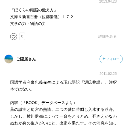
2013.04.23
『ぼくらの頭脳の鍛え方』
文庫＆新書百冊（佐藤優選）１７２
文学の力・物語の力
0
詳細をみる
ご隠居さん
フォロー
2011.02.25
国語学者今泉忠義先生による現代語訳『源氏物語』。注釈
本ではない。
内容（「BOOK」データベースより）
薫の誠実と匂宮の熱情。二つの愛に苦悶し入水する浮舟。
しかし、横川僧都によって一命をとりとめ、死さえかなわ
ぬわが身の生きがいにと、出家を果たす。その消息を知っ