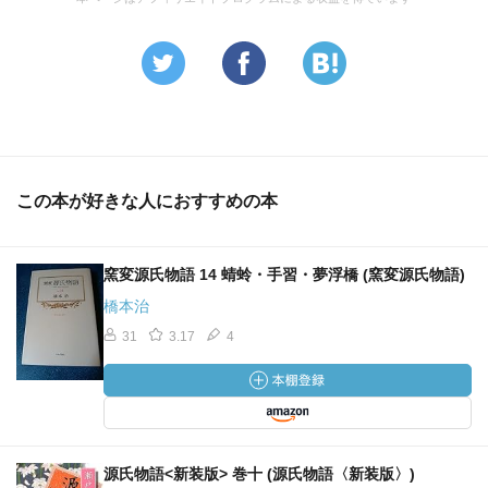
この本が好きな人におすすめの本
窯変源氏物語 14 蜻蛉・手習・夢浮橋 (窯変源氏物語)
橋本治
31
3.17
4
源氏物語<新装版> 巻十 (源氏物語〈新装版〉)