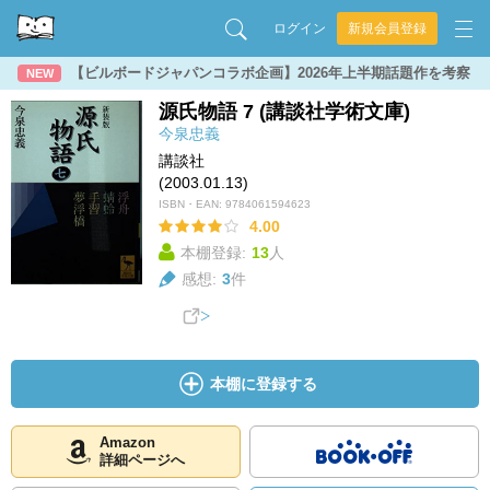
ログイン
新規会員登録
【ビルボードジャパンコラボ企画】2026年上半期話題作を考察
NEW
源氏物語 7 (講談社学術文庫)
今泉忠義
講談社
(2003.01.13)
ISBN・EAN:
9784061594623
4.00
本棚登録:
13
人
感想:
3
件
本棚に登録する
Amazon
詳細ページへ