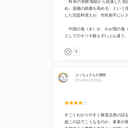
科挙の受験地獄から脱落した知識
め、洛陽の紙価を高める、という
した宮廷料理人が、市民相手にレ
中国の鬼（き）が、わが国の鬼（
としてのキツネ観もずいぶん違う
0
ぷっちょ
さん
の感想
2014年12月20日
すごくわかりやすく聊斎志異の話
故この話でこうなるのか、著者の