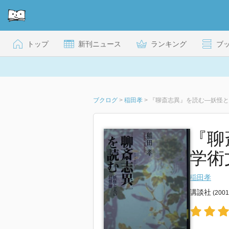
トップ
新刊ニュース
ランキング
ブ
ブクログ
>
稲田孝
>
『聊斎志異』を読む―妖怪と
『聊
学術
稲田孝
講談社
(200