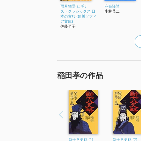
雨月物語 ビギナー
麻布怪談
ズ・クラシックス 日
小林恭二
本の古典 (角川ソフィ
ア文庫)
佐藤至子
稲田孝の作品
新十八史略 (1)
新十八史略 (2)