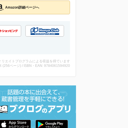
Amazon詳細ページへ
ィリエイトプログラムによる収益を得ています
・本 (256ページ) / ISBN・EAN: 9784061594920