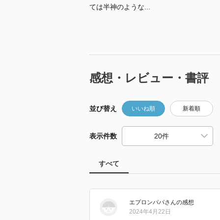
ては半神のような...
感想・レビュー・書評
並び替え
いいね順
新着順
表示件数
すべて
エプロンパパ
さん
の感想
2024年4月22日