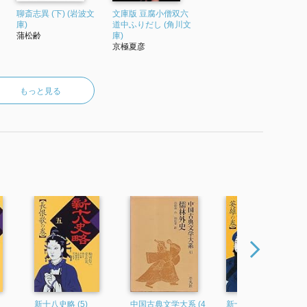
聊斎志異 (下) (岩波文
文庫版 豆腐小僧双六
庫)
道中ふりだし (角川文
蒲松齢
庫)
京極夏彦
もっと見る
新十八史略 (5)
中国古典文学大系 (4
新十八史略 (6)