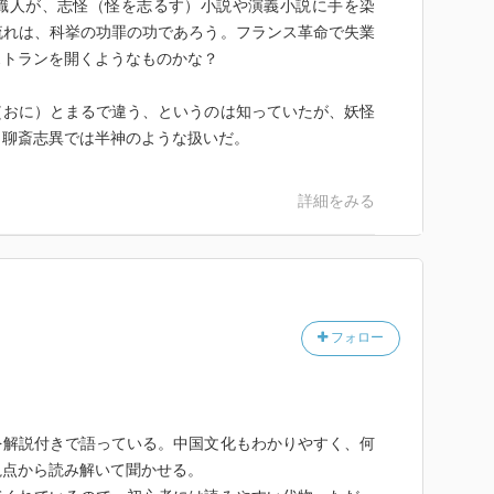
人が、志怪（怪を志るす）小説や演義小説に手を染
流れは、科挙の功罪の功であろう。フランス革命で失業
ストランを開くようなものかな？
おに）とまるで違う、というのは知っていたが、妖怪
。聊斎志異では半神のような扱いだ。
詳細をみる
フォロー
を解説付きで語っている。中国文化もわかりやすく、何
視点から読み解いて聞かせる。