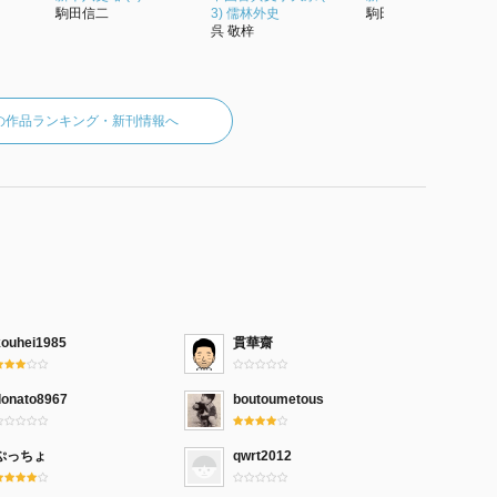
駒田信二
3) 儒林外史
駒田信二
呉 敬梓
の作品ランキング・新刊情報へ
kouhei1985
貫華齋
donato8967
boutoumetous
ぷっちょ
qwrt2012