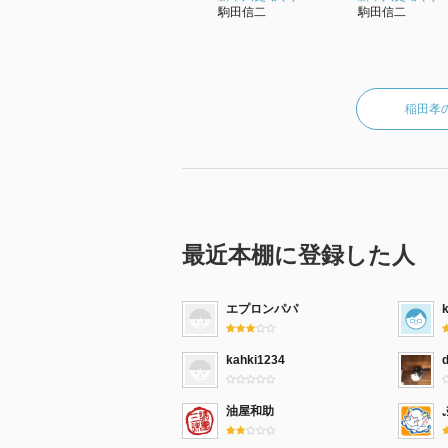
駒田信二
駒田信二
稲田孝
最近本棚に登録した人
エプロンパパ
kahki1234
油屋和助