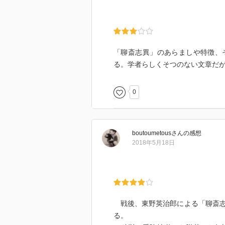
「聊斎志異」のあらましや特徴、
る。学者らしくそつのない文章だ
0
boutoumetous
さん
の感想
2018年5月18日
戦後、東野英治郎による「聊斎志
る。