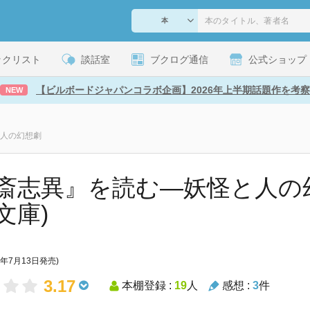
ックリスト
談話室
ブクログ通信
公式ショップ
【ビルボードジャパンコラボ企画】2026年上半期話題作を考察
NEW
人の幻想劇
斎志異』を読む―妖怪と人の幻
文庫)
1年7月13日発売)
3.17
本棚登録 :
19
人
感想 :
3
件