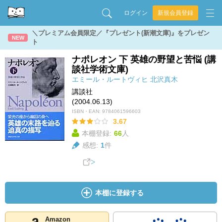
ログイン
新規会員登録
＼プレミアム会員限定／『プレゼント(新潮文庫)』をプレゼン
NEW
ト
ナポレオン 下 英雄の野望と苦悩 (講
談社学術文庫)
エミール・ルートヴィヒ
北沢真木
講談社
(2004.06.13)
ISBN・EAN:
9784061596603
3.67
本棚登録:
66
人
感想:
1
件
本棚に登録する
Amazon