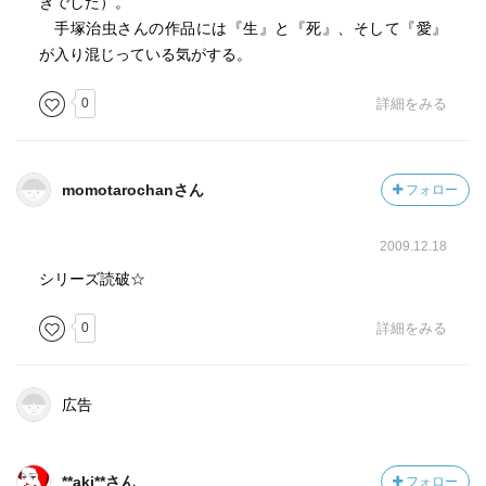
きでした）。
手塚治虫さんの作品には『生』と『死』、そして『愛』
が入り混じっている気がする。
0
詳細をみる
momotarochanさん
フォロー
2009.12.18
シリーズ読破☆
0
詳細をみる
広告
**aki**さん
フォロー