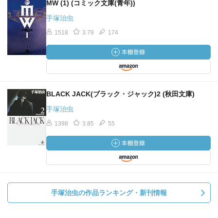
MW (1) (コミック文庫(青年))
手塚治虫
1518
3.79
174
BLACK JACK(ブラック・ジャック)2 (秋田文庫)
手塚治虫
1398
3.85
55
手塚治虫の作品ランキング・新刊情報