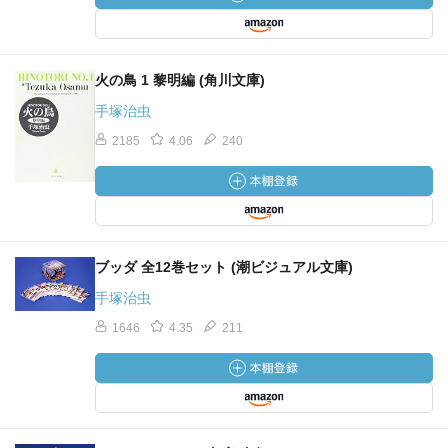
火の鳥 1 黎明編 (角川文庫)
手塚治虫
2185
4.06
240
ブッダ 全12巻セット (潮ビジュアル文庫)
手塚治虫
1646
4.35
211