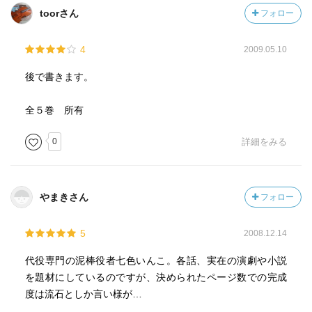
toorさん
フォロー
4
2009.05.10
後で書きます。
全５巻 所有
0
詳細をみる
やまきさん
フォロー
5
2008.12.14
代役専門の泥棒役者七色いんこ。各話、実在の演劇や小説
を題材にしているのですが、決められたページ数での完成
度は流石としか言い様が…