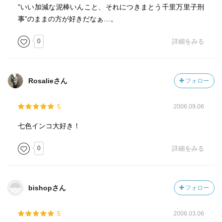
”いい加減な泥棒いんこと、それにつきまとう千里万里子刑
事”のままの方が好きだなぁ…。
0
詳細をみる
Rosalieさん
フォロー
5
2006.09.06
七色インコ大好き！
0
詳細をみる
bishopさん
フォロー
5
2006.03.06