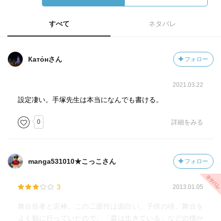
すべて
ネタバレ
Като́нさん
フォロー
2021.03.22
設定凄い。手塚先生は本当になんでも書ける。
0
詳細をみる
manga531010★こっこさん
フォロー
3
2013.01.05
舞台役者と泥棒。この二面性は面白い。子供の頃、舞台を
よく観に行っていたので、「森は生きている」などの懐か