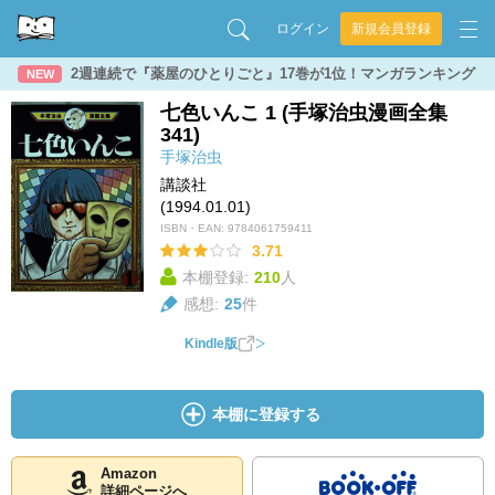
ログイン
新規会員登録
2週連続で『薬屋のひとりごと』17巻が1位！マンガランキング
NEW
七色いんこ 1 (手塚治虫漫画全集
341)
手塚治虫
講談社
(1994.01.01)
ISBN・EAN:
9784061759411
3.71
本棚登録:
210
人
感想:
25
件
Kindle版
本棚に登録する
Amazon
詳細ページへ