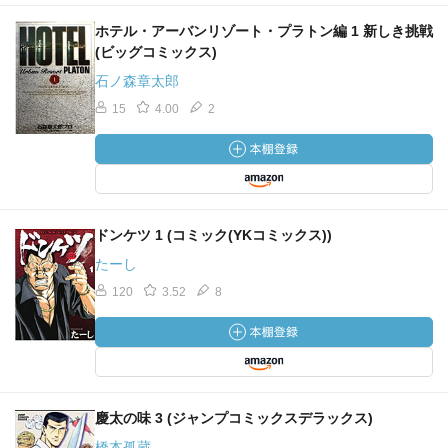
ホテル・アーバンリゾート・プラトン編 1 新しき挑戦
(ビッグコミックス)
石ノ森章太郎
15
4.00
2
ドンケツ 1 (コミック(YKコミックス))
たーし
120
3.52
8
慶太の味 3 (ジャンプコミックスデラックス)
橋本孤蔵