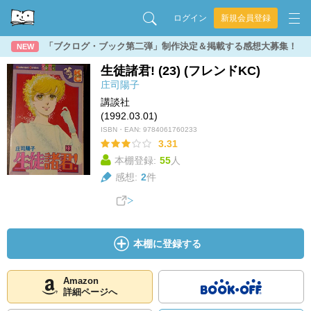
ログイン
新規会員登録
「ブクログ・ブック第二弾」制作決定＆掲載する感想大募集！
NEW
生徒諸君! (23) (フレンドKC)
庄司陽子
講談社
(1992.03.01)
ISBN・EAN:
9784061760233
3.31
本棚登録:
55
人
感想:
2
件
本棚に登録する
Amazon
詳細ページへ