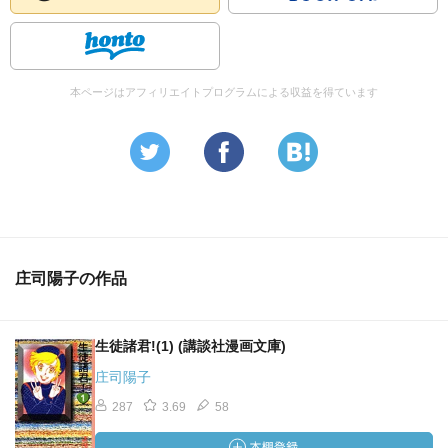
本ページはアフィリエイトプログラムによる収益を得ています
庄司陽子の作品
生徒諸君!(1) (講談社漫画文庫)
庄司陽子
287
3.69
58