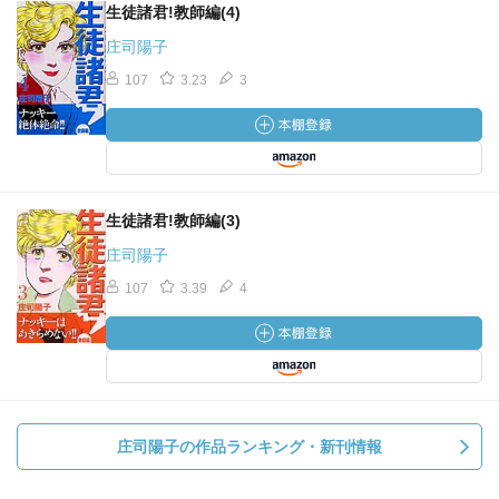
生徒諸君!教師編(4)
庄司陽子
107
3.23
3
生徒諸君!教師編(3)
庄司陽子
107
3.39
4
庄司陽子の作品ランキング・新刊情報