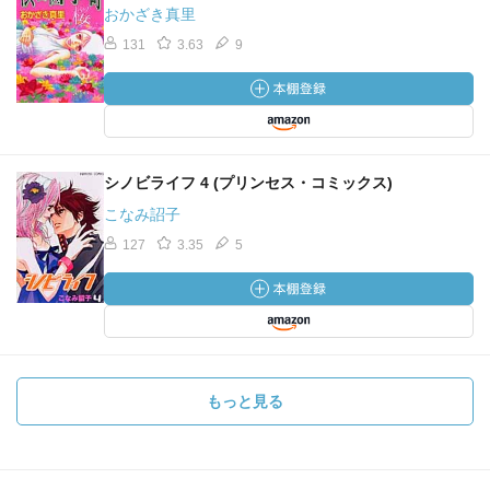
おかざき真里
131
3.63
9
シノビライフ 4 (プリンセス・コミックス)
こなみ詔子
127
3.35
5
もっと見る