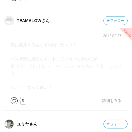
TEAMALOWさん
フォロー
2012.02.27
狐に変身する女の子の話…だっけ？
バスケ部に所属する、ドジでノロマな女の子が
狐パワーでたまにスーパープレイをしちゃうよ！ってい
う。
しかし、なんで狐…？
0
詳細をみる
ユミヤさん
フォロー