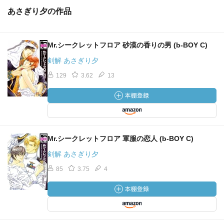
あさぎり夕の作品
Mr.シークレットフロア 砂漠の香りの男 (b-BOY C)
剣解 あさぎり夕
129
3.62
13
Mr.シークレットフロア 軍服の恋人 (b-BOY C)
剣解 あさぎり夕
85
3.75
4