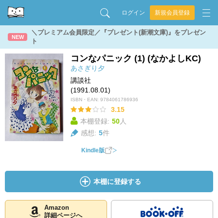
ログイン
新規会員登録
＼プレミアム会員限定／『プレゼント(新潮文庫)』をプレゼン
NEW
ト
コンなパニック (1) (なかよしKC)
あさぎり夕
講談社
(1991.08.01)
ISBN・EAN:
9784061786936
3.15
本棚登録:
50
人
感想:
5
件
Kindle版
本棚に登録する
Amazon
詳細ページへ