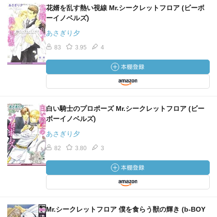
花婿を乱す熱い視線 Mr.シークレットフロア (ビーボ
ーイノベルズ)
あさぎり夕
83
3.95
4
白い騎士のプロポーズ Mr.シークレットフロア (ビー
ボーイノベルズ)
あさぎり夕
82
3.80
3
Mr.シークレットフロア 僕を食らう獣の輝き (b-BOY