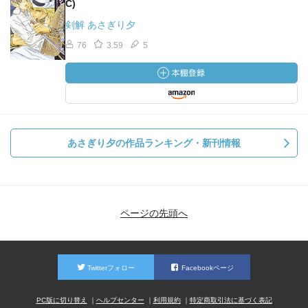
C)
剣解 あさぎり夕
76
3.59
5
あさぎり夕の作品ランキング・新刊情報
ページの先頭へ
Twitterフォロー
Facebookページ
PC版に切り替え
ヘルプセンター
利用規約
特定商取引法に基づく表記