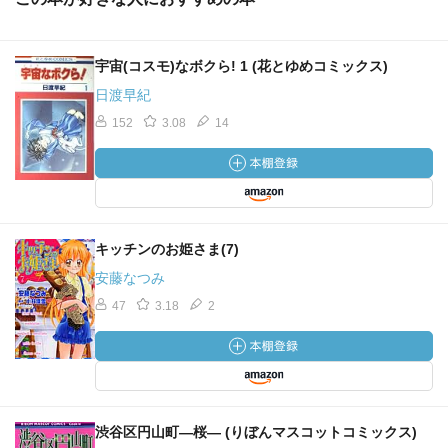
宇宙(コスモ)なボクら! 1 (花とゆめコミックス)
日渡早紀
152
3.08
14
キッチンのお姫さま(7)
安藤なつみ
47
3.18
2
渋谷区円山町―桜― (りぼんマスコットコミックス)