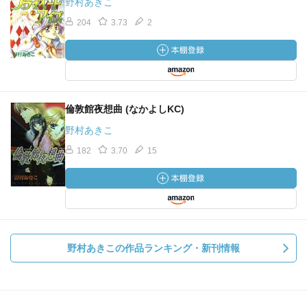
野村あきこ
204
3.73
2
倫敦館夜想曲 (なかよしKC)
野村あきこ
182
3.70
15
野村あきこの作品ランキング・新刊情報