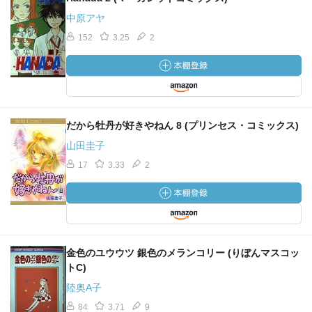
中原アヤ
152
3.25
2
だから牡丹が好きやねん 8 (プリンセス・コミックス)
山田圭子
17
3.33
2
金色のユウウツ 銀色のメランコリー (りぼんマスコッ
トC)
陸奥A子
84
3.71
9