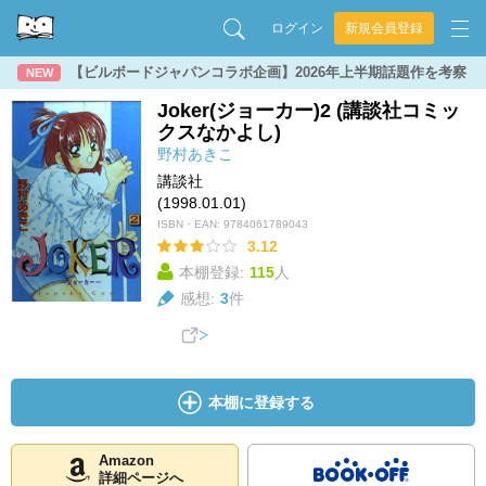
ログイン
新規会員登録
【ビルボードジャパンコラボ企画】2026年上半期話題作を考察
NEW
Joker(ジョーカー)2 (講談社コミッ
クスなかよし)
野村あきこ
講談社
(1998.01.01)
ISBN・EAN:
9784061789043
3.12
本棚登録:
115
人
感想:
3
件
本棚に登録する
Amazon
詳細ページへ