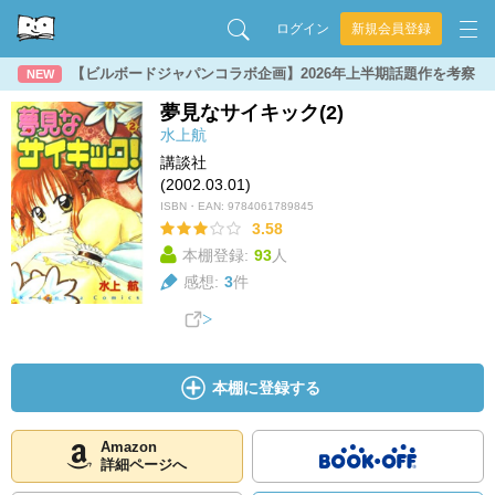
ログイン
新規会員登録
【ビルボードジャパンコラボ企画】2026年上半期話題作を考察
NEW
夢見なサイキック(2)
水上航
講談社
(2002.03.01)
ISBN・EAN:
9784061789845
3.58
本棚登録:
93
人
感想:
3
件
本棚に登録する
Amazon
詳細ページへ