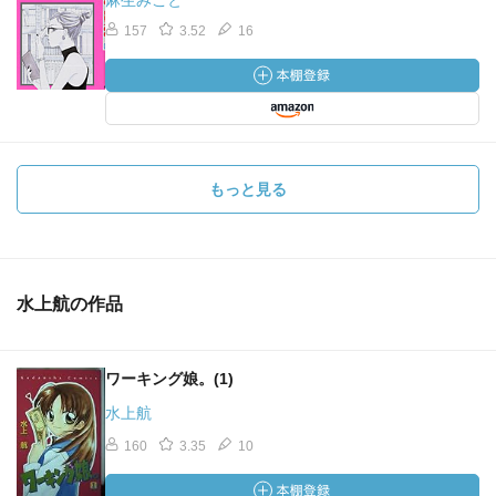
麻生みこと
157
3.52
16
もっと見る
水上航の作品
ワーキング娘。(1)
水上航
160
3.35
10