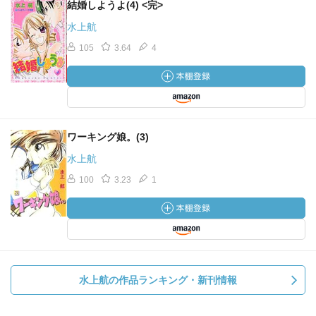
結婚しようよ(4) <完>
水上航
105
3.64
4
ワーキング娘。(3)
水上航
100
3.23
1
水上航の作品ランキング・新刊情報