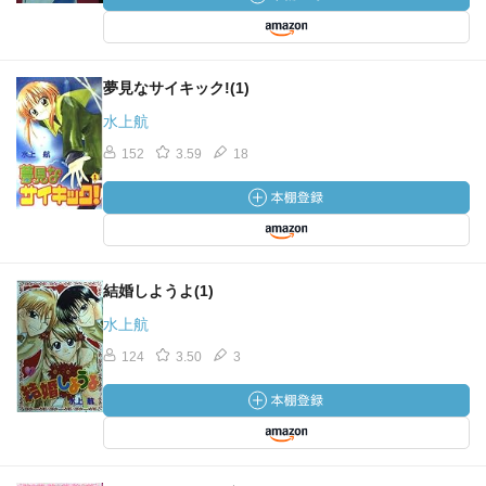
夢見なサイキック!(1)
水上航
152
3.59
18
結婚しようよ(1)
水上航
124
3.50
3