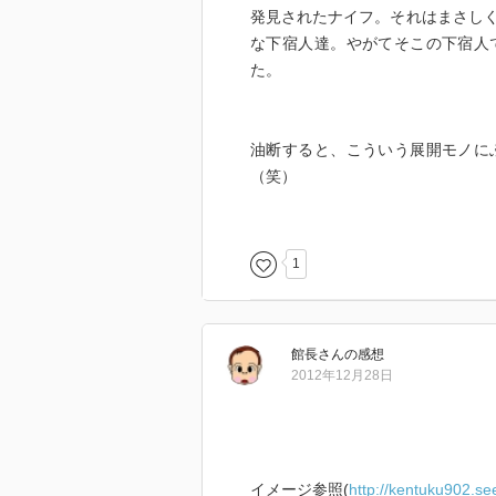
発見されたナイフ。それはまさし
な下宿人達。やがてそこの下宿人
た。
油断すると、こういう展開モノに
（笑）
久しくこういうオチを読んで（当
ある視点から捉えた奇抜なシーン
ような始まり方がこの作家には多
1
話の展開というか解明は大風呂敷
が、ちょっと浮いた感じに見えて
感じ（笑）
館長
さん
の感想
でもいいや。一尺屋だから。しか
2012年12月28日
ら、八木に「相手が容疑者であろ
に思われるんですよ。
どうでもいいが、半年後になって
友だろーが。いいのかそんなんで
イメージ参照(
http://kentuku902.se