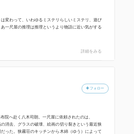
とは変わって、いわゆるミステリらしいミステリ、遊び
まあ一尺屋の推理は推理というより物語に近い気がする
詳細をみる
フォロー
湯布院へ赴く八木司朗。一尺屋に依頼されたのは、
稿の消去、グラスの破壊、絵画の切り裂きという最近狭
明だった。狭霧荘のキッチンから木綿（ゆう）によって