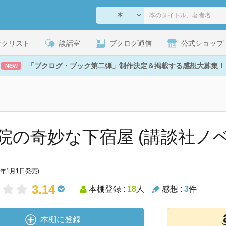
ックリスト
談話室
ブクログ通信
公式ショップ
「ブクログ・ブック第二弾」制作決定＆掲載する感想大募集！
NEW
院の奇妙な下宿屋 (講談社ノベ
5年1月1日発売)
3.14
本棚登録 :
18
人
感想 :
3
件
本棚に登録