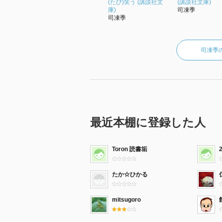
(たび)笑う (講談社文
(講談社文庫)
庫)
司凍季
司凍季
司凍季
最近本棚に登録した人
Toron 読書垢
たか☆ひかる
mitsugoro