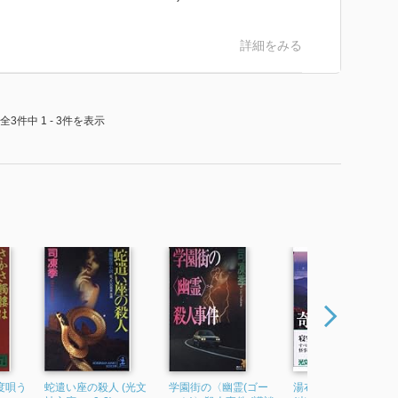
ズは読破したんだよなぁ。寂しい……。
詳細をみる
全3件中 1 - 3件を表示
度唄う
蛇遣い座の殺人 (光文
学園街の〈幽霊(ゴー
湯布院の奇妙な下宿