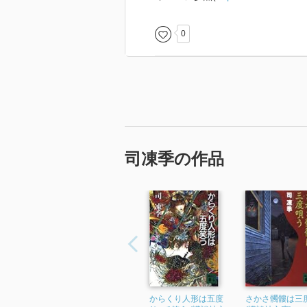
あー。でもこれで、一尺屋シリー
0
司凍季の作品
からくり人形は五度
さかさ髑髏は三