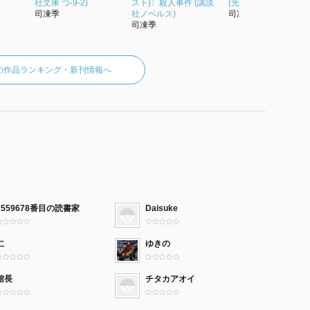
社文庫 つ-9-2)
スト)〉殺人事件 (講談
(光文社文庫 つ-9-5)
司凍季
社ノベルス)
司凍季
司凍季
の作品ランキング・新刊情報へ
2559678番目の読書家
Daisuke
仁
ゆきの
館長
チタカアオイ