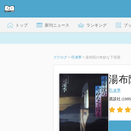
トップ
新刊ニュース
ランキング
ブ
ブクログ
>
司凍季
>
湯布院の奇妙な下宿屋
湯布
司凍季
講談社
(199