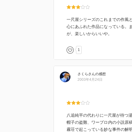
一尺屋シリーズのこれまでの作風
心にあふれた作品になっている。
が、楽しいからいいや。
1
さくら
さん
の感想
2003年4月24日
八追純平の代わりに一尺屋が待つ
帽子の盗難、ワープロ内の小説原
霧荘で起こっている妙な事件の解