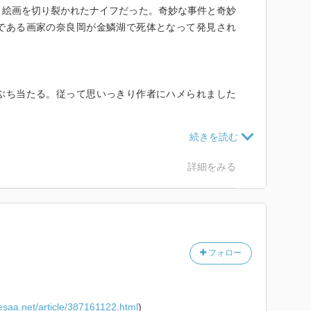
く絵画を切り裂かれたナイフだった。奇妙な事件と奇妙
である画家の奈良岡が金鱗湖で死体となって発見され
ぶち当たる。従って思いっきり作者にハメられました
たら）なかったからなぁ。ちぇっ。
から始まる。摩訶不思議といった感じに見せる。という
い（特徴）かな。よって今回もそういう感じで始まる。
詳細をみる
的な感じにも取れる気な。それも狙いの一貫なんだろう
しまう。そこまで広げますか！？わかんねぇーよ！てな
し、今回もしっかり食ってますねぇ。そんなことだか
うとも、据膳をしっかり食ってしまう男」などとひそか
フォロー
やっと純平の見合いがどうなったか聞くなよ。仮にも親
……でも一尺屋だもんな……アリか。
esaa.net/article/387161122.html
)