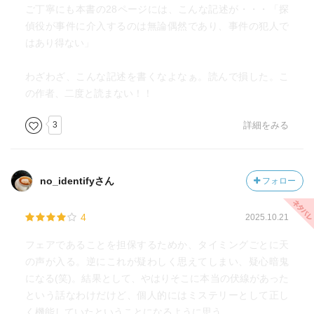
ご丁寧にも本書の28ページには、こんな記述が・・・「探
偵役が事件に介入するのは無論偶然であり、事件の犯人で
はあり得ない」
わざわざ、こんな記述を書くなよなぁ。読んで損した。こ
の作者、二度と読まない！！
3
詳細をみる
no_identifyさん
フォロー
4
2025.10.21
フェアであることを担保するためか、タイミングごとに天
の声が入る。逆にこれが疑わしく思えてしまい、疑心暗鬼
になる(笑)。結果として、やはりそこに本当の伏線があった
という話なわけだけど、個人的にはミステリーとして正し
く機能していたということになるように思う。