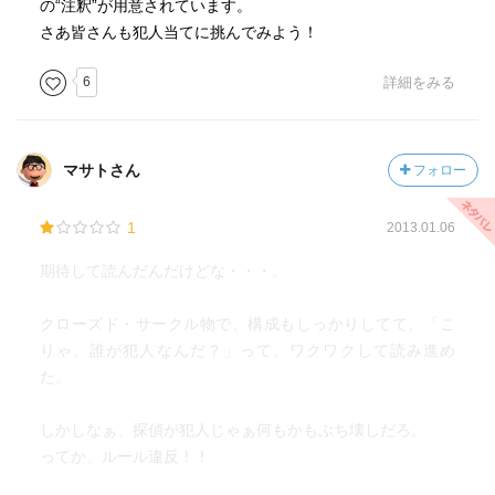
の“注釈”が用意されています。
さあ皆さんも犯人当てに挑んでみよう！
6
詳細をみる
マサトさん
フォロー
1
2013.01.06
期待して読んだんだけどな・・・。
クローズド・サークル物で、構成もしっかりしてて、「こ
りゃ、誰が犯人なんだ？」って、ワクワクして読み進め
た。
しかしなぁ、探偵が犯人じゃぁ何もかもぶち壊しだろ。
ってか、ルール違反！！