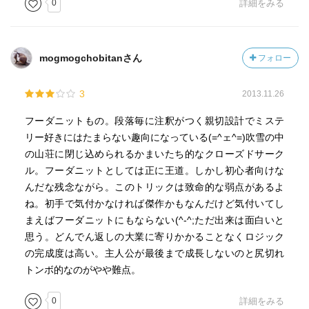
0
詳細をみる
再読したいと思える作品でした。
mogmogchobitanさん
フォロー
3
2013.11.26
フーダニットもの。段落毎に注釈がつく親切設計でミステ
リー好きにはたまらない趣向になっている(=^ェ^=)吹雪の中
の山荘に閉じ込められるかまいたち的なクローズドサーク
ル。フーダニットとしては正に王道。しかし初心者向けな
んだな残念ながら。このトリックは致命的な弱点があるよ
ね。初手で気付かなければ傑作かもなんだけど気付いてし
まえばフーダニットにもならない(^-^;ただ出来は面白いと
思う。どんでん返しの大業に寄りかかることなくロジック
の完成度は高い。主人公が最後まで成長しないのと尻切れ
トンボ的なのがやや難点。
0
詳細をみる