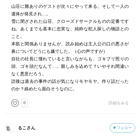
山荘に難ありのゲストが次々にやって来る。そして一人の
遺体が発見され…。
雪に閉ざされた山荘、クローズドサークルものの定番です
ね。あくまでも基本に忠実な、純粋な犯人探しの物語との
こと。
本筋と関係ありませんが、読み始めは主人公の口の悪さが
鼻についてどうにも嫌でした。（心の声ですが）
自社の社長に憧れていると言いながらも、ゴキブリ照りの
頭、ゴキ頭だなんて…。親しみを込めて？いやそれ間違い
なく悪意だろう。
読後は過去の事件の話が気になりモヤモヤ。作り話だった
のか？絡めたら面白そうなのに。
0
詳細をみる
るこさん
フォロー