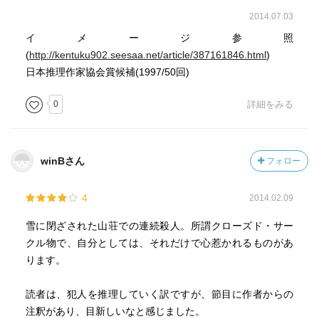
2014.07.03
イメージ参照
(
http://kentuku902.seesaa.net/article/387161846.html
)
日本推理作家協会賞候補(1997/50回)
0
詳細をみる
winBさん
フォロー
4
2014.02.09
雪に閉ざされた山荘での連続殺人。所謂クローズド・サー
クル物で、自分としては、それだけで心惹かれるものがあ
ります。
読者は、犯人を推理していく訳ですが、節目に作者からの
注釈があり、目新しいなと感じました。