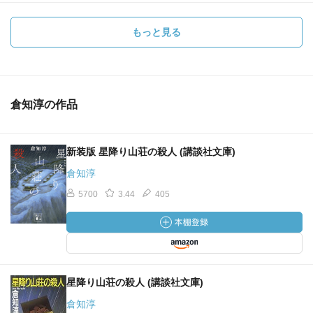
もっと見る
倉知淳の作品
新装版 星降り山荘の殺人 (講談社文庫)
倉知淳
5700
3.44
405
星降り山荘の殺人 (講談社文庫)
倉知淳