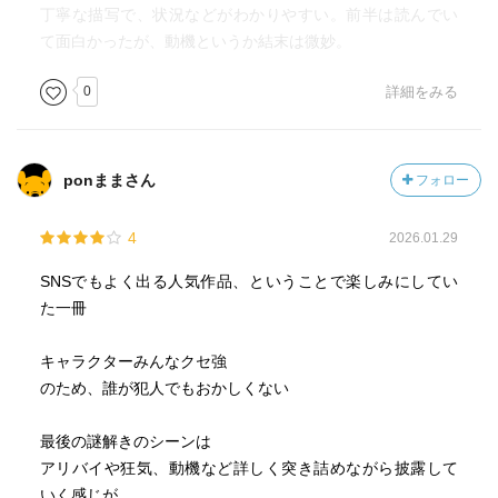
丁寧な描写で、状況などがわかりやすい。前半は読んでい
て面白かったが、動機というか結末は微妙。
0
詳細をみる
ponままさん
フォロー
4
2026.01.29
SNSでもよく出る人気作品、ということで楽しみにしてい
た一冊
キャラクターみんなクセ強
のため、誰が犯人でもおかしくない
最後の謎解きのシーンは
アリバイや狂気、動機など詳しく突き詰めながら披露して
いく感じが