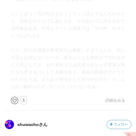
ここしばらく氏の作品をちょこちょこ読んでるんだけれど
も、伏線とかどんでん返しとか、そのあたりに力を入れて
る印象はある。今作もそういう意味では「天の声」をそこ
につなげたなと。
ただ、犯人の最後の豹変具合は豹変しすぎてなんか、同じ
作品とは思えないレベル。多少なりとも本性がでるのは当
たり前としても、あの発狂ぶりは読者のみならず登場人物
たちも置き去りにしてる感がある。過去の因縁話がそうさ
せたのならば、まだあり得るかもと思うのだけど、そこに
は全く触れられず。そこがもったいないなぁ。
1
詳細をみる
shuwachoさん
フォロー