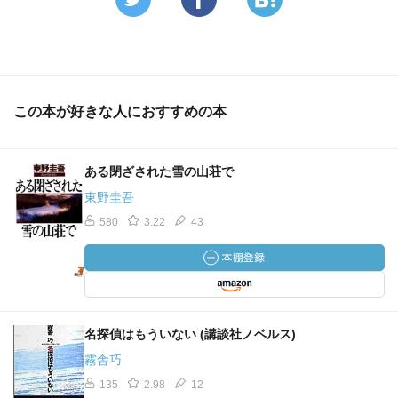
この本が好きな人におすすめの本
ある閉ざされた雪の山荘で
東野圭吾
580
3.22
43
名探偵はもういない (講談社ノベルス)
霧舎巧
135
2.98
12