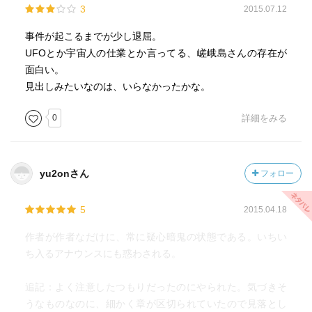
3
2015.07.12
事件が起こるまでが少し退屈。
UFOとか宇宙人の仕業とか言ってる、嵯峨島さんの存在が
面白い。
見出しみたいなのは、いらなかったかな。
0
詳細をみる
yu2onさん
フォロー
5
2015.04.18
作者が作者なだけに、常に疑心暗鬼の状態である。いちい
ち入るアナウンスにも惑わされる。
追記：よく注意したつもりだったのにやられた。気づきそ
うなものなのに、細かく章が区切られていたので見落とし