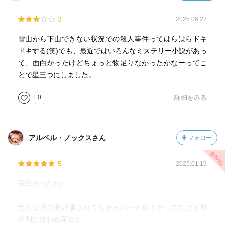
3
2025.06.27
雪山から下山できない状況での殺人事件ってはらはらドキ
ドキする(笑)でも、最近ではいろんなミステリー小説があっ
て、面白かったけどちょっと物足りなかったかなーってこ
とで星三つにしました。
0
詳細をみる
アルベル・ノックスさん
フォロー
5
2025.01.19
面白かったねー。
色んな所で高評価されてるからハードル上がってたけど前
評判に違わぬ面白さ。