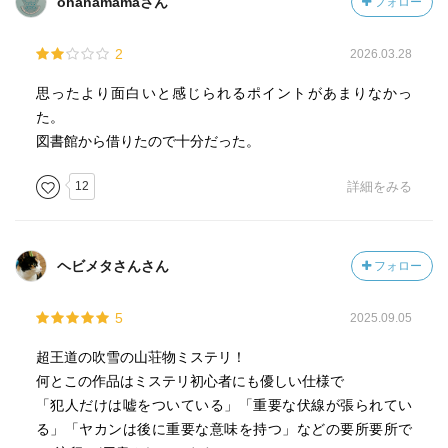
ohanamamaさん
フォロー
2
2026.03.28
思ったより面白いと感じられるポイントがあまりなかっ
た。
図書館から借りたので十分だった。
12
詳細をみる
ヘビメタさんさん
フォロー
5
2025.09.05
超王道の吹雪の山荘物ミステリ！
何とこの作品はミステリ初心者にも優しい仕様で
「犯人だけは嘘をついている」「重要な伏線が張られてい
る」「ヤカンは後に重要な意味を持つ」などの要所要所で