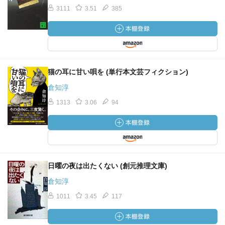
3111
3.51
385
猫の耳に甘い唄を (単行本文芸フィクション)
倉知淳
1313
3.06
94
日曜の夜は出たくない (創元推理文庫)
倉知淳
1011
3.45
117