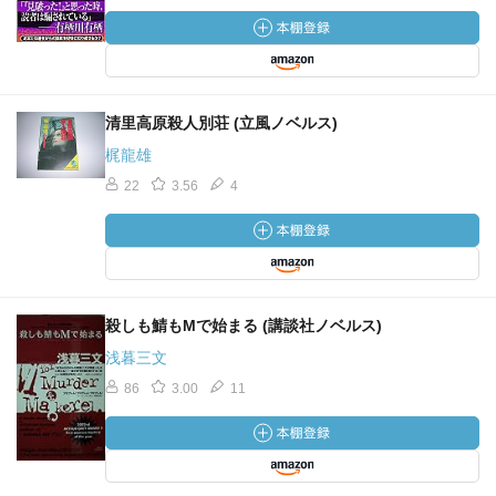
清里高原殺人別荘 (立風ノベルス)
梶龍雄
22
3.56
4
殺しも鯖もMで始まる (講談社ノベルス)
浅暮三文
86
3.00
11