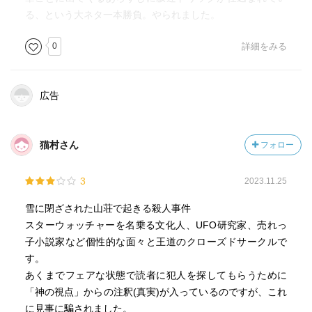
る、という大ネタ一本勝負。やられました。
0
詳細をみる
広告
猫村さん
フォロー
3
2023.11.25
雪に閉ざされた山荘で起きる殺人事件
スターウォッチャーを名乗る文化人、UFO研究家、売れっ
子小説家など個性的な面々と王道のクローズドサークルで
す。
あくまでフェアな状態で読者に犯人を探してもらうために
「神の視点」からの注釈(真実)が入っているのですが、これ
に見事に騙されました。