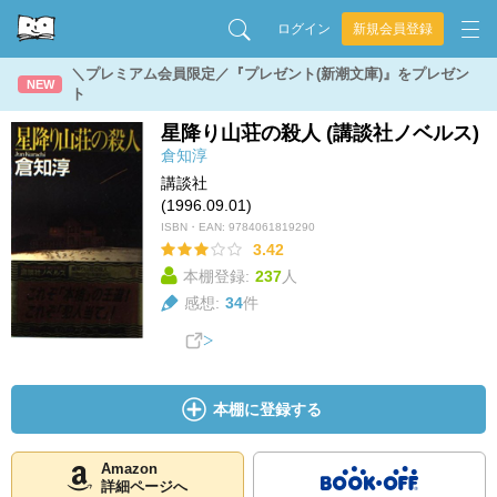
ログイン
新規会員登録
＼プレミアム会員限定／『プレゼント(新潮文庫)』をプレゼン
NEW
ト
星降り山荘の殺人 (講談社ノベルス)
倉知淳
講談社
(1996.09.01)
ISBN・EAN:
9784061819290
3.42
本棚登録:
237
人
感想:
34
件
本棚に登録する
Amazon
詳細ページへ