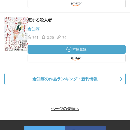
恋する殺人者
倉知淳
761
3.20
79
倉知淳の作品ランキング・新刊情報
ページの先頭へ