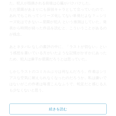
た。犯人が指摘される前後は心臓がバクバクした。
ただ星園があまりにも探偵キャラとして立っていたので、
あれでもこれってシリーズ化してない単発だよな？→シリ
ーズ化はできない→星園が犯人 という推測はしていた。発
表から時間が経った作品を読むと、こういうことがあるの
が残念。
あとネタバレなしの書評の中に、「ラストが切ない」とい
う感想を書いている方がいたような記憶がかすかにあった
ため、犯人は麻子か星園だろうとは思っていた。
しかしラストのコミカルぶりは何なんだろう。作者はシリ
アスな空気に耐えられなくなったのだろうか。私は嫌いで
はないがこの作者は毎度こんなふうで、蛇足だと感じる人
も少なくないと思う。
残った謎：星園の過去は本当に捏造なのか。
続きを読む