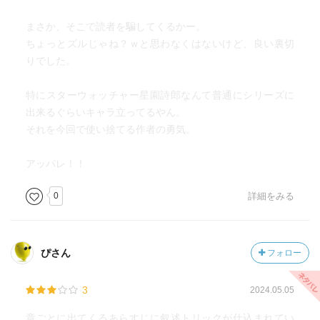
まさか、そこで読者を騙してくるかー。
ちょっとズルじゃね？ｗと思わなくはないけど、良い裏切
りでした。
特にスターウォッチャー星園詩郎なんて普通にシリーズに
出来るぐらいキャラ立ってるやん。
それを今回で使い捨てる作者の勇気。
アッパレ！！
0
詳細をみる
ぴさん
フォロー
3
2024.05.05
章ごとに出てくるあらすじに叙述トリックが仕込まれてい