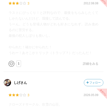
3
2012.08.08
ラストにびっくり！と評判なので、最後をちらみしたくて
しかたないんだけど、我慢して読んでる。
うーん。どうも登場人物がどれも好きになれず。読み進め
るのに苦労する。
最後の犯人しぼりも長いし。
やられた！確かにやられた！
うわー！あそこがトリック（トラップ？）だったんだ！
1
詳細をみる
しげさん
フォロー
3
2026.05.09
クローズドサークル、吹雪の山荘。