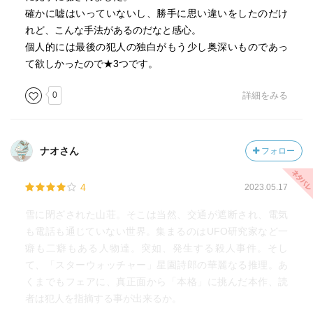
確かに嘘はいっていないし、勝手に思い違いをしたのだけ
れど、こんな手法があるのだなと感心。
個人的には最後の犯人の独白がもう少し奥深いものであっ
て欲しかったので★3つです。
0
詳細をみる
ナオさん
フォロー
4
2023.05.17
雪に閉ざされた山荘。そこは当然、交通が遮断され、電気
も電話も通じていない世界。集まるのはUFO研究家など一
癖も二癖もある人物達。突如、発生する殺人事件。そし
て、「スターウォッチャー」星園詩郎の華麗なる推理。あ
くまでもフェアに、真正面から「本格」に挑んだ本作、読
者は犯人を指摘する事が出来るか。