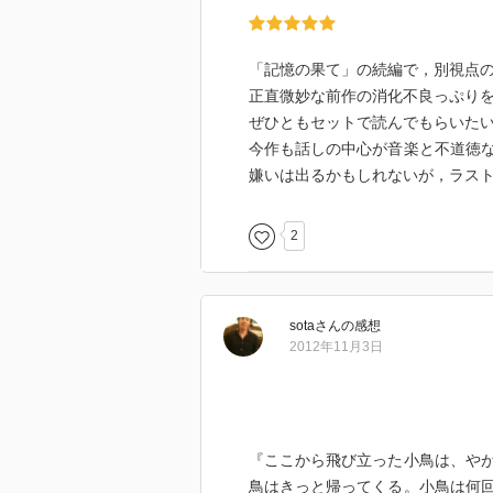
「記憶の果て」の続編で，別視点
正直微妙な前作の消化不良っぷり
ぜひともセットで読んでもらいたい
今作も話しの中心が音楽と不道徳
嫌いは出るかもしれないが，ラス
2
sota
さん
の感想
2012年11月3日
『ここから飛び立った小鳥は、や
鳥はきっと帰ってくる。小鳥は何