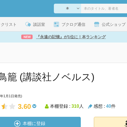
ックリスト
談話室
ブクログ通信
公式ショップ
『永遠の記憶』が1位に！本ランキング
NEW
鳥籠 (講談社ノベルス)
8年1月1日発売)
3.60
本棚登録 :
310
人
感想 :
40
件
本棚に登録