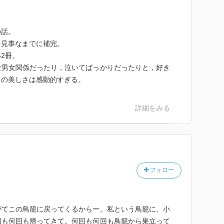
の話。
を見事なまでに補完。
2冊。
な男女関係だったり，泣いてばっかりだったりと，好き
トの美しさは感動的すぎる。
詳細をみる
フォロー
がてこの鳥籠に戻ってくるからー。私という鳥籠に、小
回も何回も帰ってきて。何回も何回も鳥籠から巣立って