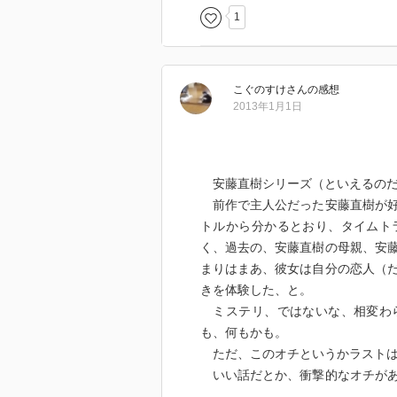
1
こぐのすけ
さん
の感想
2013年1月1日
安藤直樹シリーズ（といえるのだ
前作で主人公だった安藤直樹が好
トルから分かるとおり、タイムト
く、過去の、安藤直樹の母親、安
まりはまあ、彼女は自分の恋人（
きを体験した、と。
ミステリ、ではないな、相変わら
も、何もかも。
ただ、このオチというかラストは
いい話だとか、衝撃的なオチがあ
が「愛する女と出会うため」（一