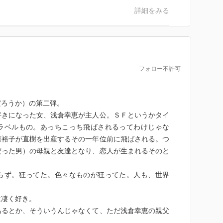
詳細をみる
フォロー不許可
ろうか）の第二弾。
きになった女、浅倉幸恵が主人公。ＳＦというかタイ
ラベルもの。あっちこっち飛ばされるってわけじゃな
藤裕子が直樹を出産するその一年位前に飛ばされる。つ
だった男）の母親と友達となり、恋人が生まれるそのと
ず。狂ってた。色々なものが狂ってた。人も、世界
凄く好き。
るとか、そういうんじゃなくて、ただ浅倉幸恵の親父
応空白反転処理）だけに、「自分が娘として育てた子を