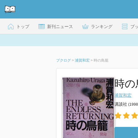
トップ
新刊ニュース
ランキング
ブ
ブクログ
>
浦賀和宏
>
時の鳥籠
時の
浦賀和宏
講談社
(199