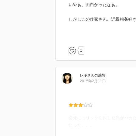
いやぁ、面白かったなぁ。
しかしこの作家さん、近親相姦好
このシリーズはまだ続くみたいな
この人、初期の京極作品を匂わせ
1
割と好み。
レキ
さん
の感想
2015年2月11日
必死にトリックを探した私がバカ
だった。。。