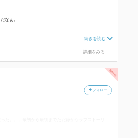
きだなぁ。
ので、勢いに乗って全作読みたいところです。
る妖しさがあって
詳細をみる
フォロー
だった。。。最初から最後までただ静かなラブストーリ