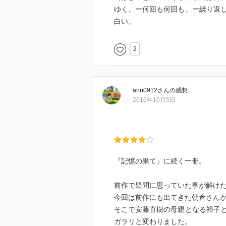
ゆく。ー何回も何回も。ー繰り返
白い。
2
anri0912
さん
の感想
2016年10月5日
『記憶の果て』に続く一冊。
前作で疑問に思っていた事が解け
今回は前作にも出てきた朝倉さん
そこで安藤直樹の母親となる裕子
ガラリと変わりました。