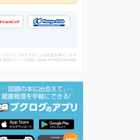
ィリエイトプログラムによる収益を得ています
・本 (506ページ) / ISBN・EAN: 9784061820401