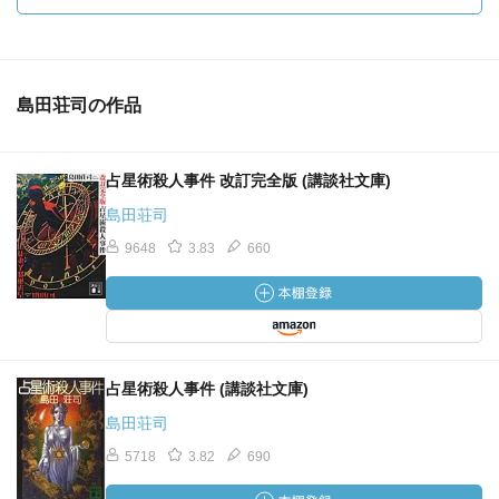
島田荘司の作品
占星術殺人事件 改訂完全版 (講談社文庫)
島田荘司
9648
3.83
660
占星術殺人事件 (講談社文庫)
島田荘司
5718
3.82
690