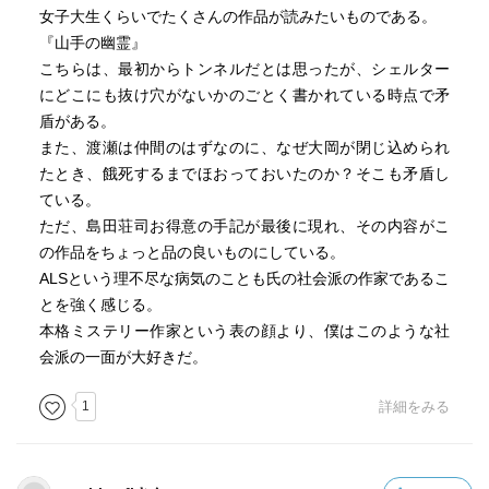
女子大生くらいでたくさんの作品が読みたいものである。
『山手の幽霊』
こちらは、最初からトンネルだとは思ったが、シェルター
にどこにも抜け穴がないかのごとく書かれている時点で矛
盾がある。
また、渡瀬は仲間のはずなのに、なぜ大岡が閉じ込められ
たとき、餓死するまでほおっておいたのか？そこも矛盾し
ている。
ただ、島田荘司お得意の手記が最後に現れ、その内容がこ
の作品をちょっと品の良いものにしている。
ALSという理不尽な病気のことも氏の社会派の作家であるこ
とを強く感じる。
本格ミステリー作家という表の顔より、僕はこのような社
会派の一面が大好きだ。
1
詳細をみる