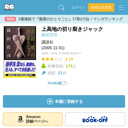
ログイン
新規会員登録
2週連続で『薬屋のひとりごと』17巻が1位！マンガランキング
NEW
上高地の切り裂きジャック
島田荘司
講談社
(2005.11.01)
ISBN・EAN:
9784061824577
3.19
本棚登録:
173
人
感想:
21
件
Kindle版
本棚に登録する
Amazon
詳細ページへ