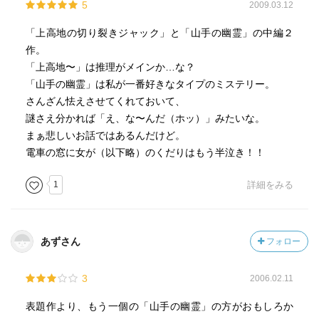
5
2009.03.12
「上高地の切り裂きジャック」と「山手の幽霊」の中編２
作。
「上高地〜」は推理がメインか…な？
「山手の幽霊」は私が一番好きなタイプのミステリー。
さんざん怯えさせてくれておいて、
謎さえ分かれば「え、な〜んだ（ホッ）」みたいな。
まぁ悲しいお話ではあるんだけど。
電車の窓に女が（以下略）のくだりはもう半泣き！！
1
詳細をみる
あずさん
フォロー
3
2006.02.11
表題作より、もう一個の「山手の幽霊」の方がおもしろか