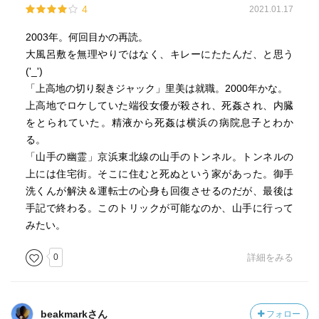
4
2021.01.17
2003年。何回目かの再読。
大風呂敷を無理やりではなく、キレーにたたんだ、と思う
('_')
「上高地の切り裂きジャック」里美は就職。2000年かな。
上高地でロケしていた端役女優が殺され、死姦され、内臓
をとられていた。精液から死姦は横浜の病院息子とわか
る。
「山手の幽霊」京浜東北線の山手のトンネル。トンネルの
上には住宅街。そこに住むと死ぬという家があった。御手
洗くんが解決＆運転士の心身も回復させるのだが、最後は
手記で終わる。このトリックが可能なのか、山手に行って
みたい。
0
詳細をみる
beakmarkさん
フォロー