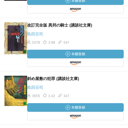
改訂完全版 異邦の騎士 (講談社文庫)
島田荘司
5378
3.98
547
斜め屋敷の犯罪 (講談社文庫)
島田荘司
3655
3.42
347