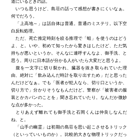
道にいるときの話。
いつも思うけど、島荘の話って感想が書きにくいなぁ。
何でだろう。
「上高地～」は話自体は普通。普通のミステリ。以下空
白反転処理。
ただ、死亡推定時刻を絞る推理で「蛆」を使うのはどう
よ、と。いや、初めて知ったから驚きはしたけど、ただ気
持ちが悪いというか。そんなに連呼すんなよ、御手洗、と
思う。周りに日本語が分かる人がいたら大変だと思うよ。
腹を一文字に切り裂かれ、臓器を抜き取られていた理
由、絶対に「飲み込んだ時計を取り出すため」だと思った
んだけどなぁ。でも「医者が犯人なら、切り口というか、
切り方で」分かりそうなもんだけど。警察が「被害者の服
装とかカバンのことを」聞き忘れていたり。なんだか微妙
な点が多かった。
とりあえず離れても御手洗と石岡くんは仲良しなんだ
ね、と。
「山手の幽霊」は初期の島荘を思い起こさせるトリック
（といっていいものか）。比較的大きな物理トリックだっ