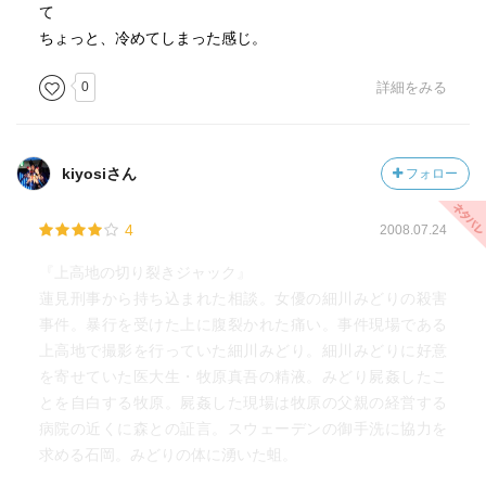
て
ちょっと、冷めてしまった感じ。
0
詳細をみる
kiyosiさん
フォロー
4
2008.07.24
『上高地の切り裂きジャック』
蓮見刑事から持ち込まれた相談。女優の細川みどりの殺害
事件。暴行を受けた上に腹裂かれた痛い。事件現場である
上高地で撮影を行っていた細川みどり。細川みどりに好意
を寄せていた医大生・牧原真吾の精液。みどり屍姦したこ
とを自白する牧原。屍姦した現場は牧原の父親の経営する
病院の近くに森との証言。スウェーデンの御手洗に協力を
求める石岡。みどりの体に湧いた蛆。