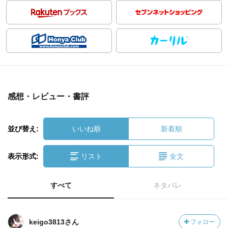
感想・レビュー・書評
並び替え:
いいね順
新着順
表示形式:
リスト
全文
すべて
ネタバレ
keigo3813さん
フォロー