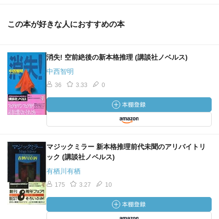
この本が好きな人におすすめの本
消失! 空前絶後の新本格推理 (講談社ノベルス)
中西智明
36
3.33
0
マジックミラー 新本格推理前代未聞のアリバイトリ
ック (講談社ノベルス)
有栖川有栖
175
3.27
10