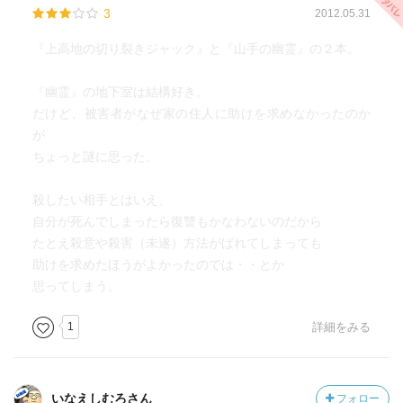
3
2012.05.31
『上高地の切り裂きジャック』と『山手の幽霊』の２本。
『幽霊』の地下室は結構好き。
だけど、被害者がなぜ家の住人に助けを求めなかったのか
が
ちょっと謎に思った。
殺したい相手とはいえ、
自分が死んでしまったら復讐もかなわないのだから
たとえ殺意や殺害（未遂）方法がばれてしまっても
助けを求めたほうがよかったのでは・・とか
思ってしまう。
1
詳細をみる
いなえしむろさん
フォロー