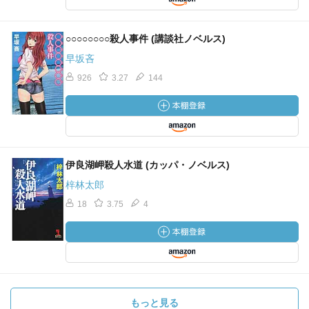
○○○○○○○○殺人事件 (講談社ノベルス)
早坂吝
926
3.27
144
伊良湖岬殺人水道 (カッパ・ノベルス)
梓林太郎
18
3.75
4
もっと見る