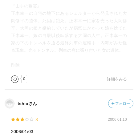
『山手の幽霊』
正木幸一の自宅の地下にあるシェルターから発見された大
岡修平の遺体。死因は餓死。正木幸一に家を売った大岡修
平。大岡の娘と婚約していたが病気にかかった娘を捨てた
正木幸一。娘の自殺以後転落する大岡の人生。正木幸一の
家の下のトンネルを通る最終列車の運転手・内海がみた怪
奇現象。光るトンネル。列車の窓に張り付いた女の遺体。
削除
0
詳細をみる
tshioさん
フォロー
3
2006.01.10
2006/01/03