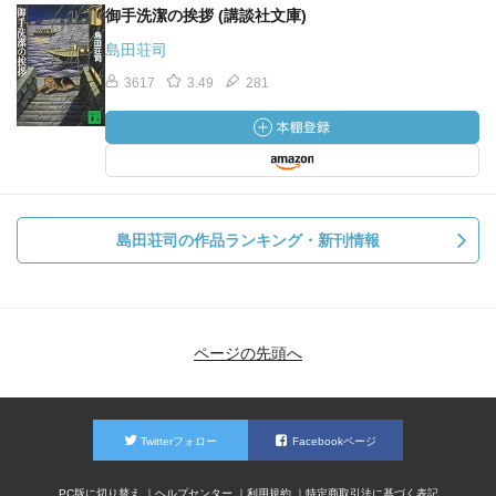
御手洗潔の挨拶 (講談社文庫)
島田荘司
3617
3.49
281
島田荘司の作品ランキング・新刊情報
ページの先頭へ
Twitterフォロー
Facebookページ
PC版に切り替え
ヘルプセンター
利用規約
特定商取引法に基づく表記