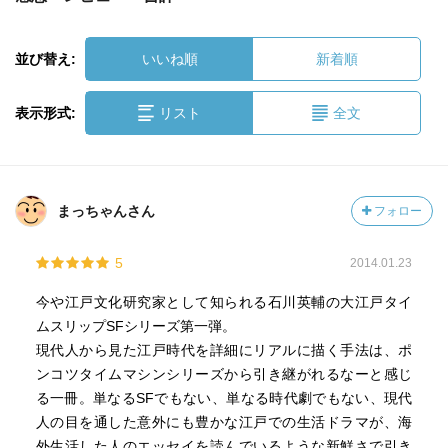
並び替え:
いいね順
新着順
表示形式:
リスト
全文
まっちゃんさん
フォロー
5
2014.01.23
今や江戸文化研究家として知られる石川英輔の大江戸タイ
ムスリップSFシリーズ第一弾。
現代人から見た江戸時代を詳細にリアルに描く手法は、ポ
ンコツタイムマシンシリーズから引き継がれるなーと感じ
る一冊。単なるSFでもない、単なる時代劇でもない、現代
人の目を通した意外にも豊かな江戸での生活ドラマが、海
外生活した人のエッセイを読んでいるような新鮮さで引き