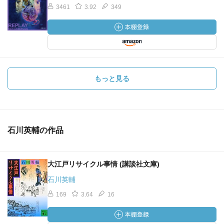
3461
3.92
349
もっと見る
石川英輔の作品
大江戸リサイクル事情 (講談社文庫)
石川英輔
169
3.64
16