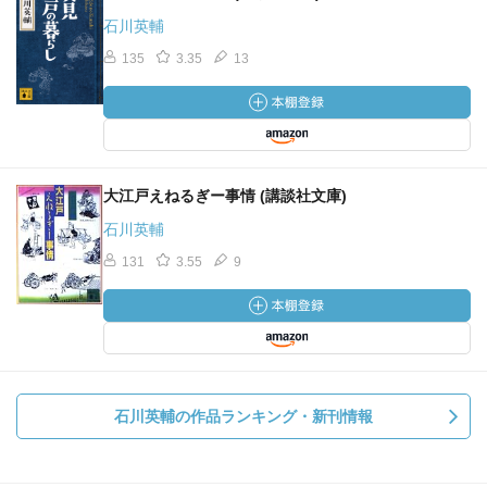
石川英輔
135
3.35
13
大江戸えねるぎー事情 (講談社文庫)
石川英輔
131
3.55
9
石川英輔の作品ランキング・新刊情報