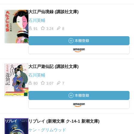
大江戸仙境録 (講談社文庫)
石川英輔
91
3.24
8
大江戸遊仙記 (講談社文庫)
石川英輔
80
3.07
7
リプレイ (新潮文庫 ク-14-1 新潮文庫)
ケン・グリムウッド