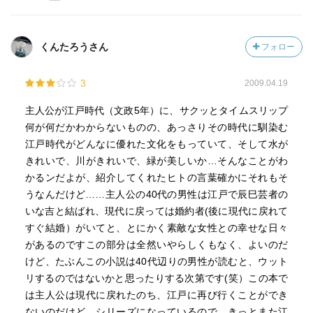
くんたろうさん
フォロー
3
2009.04.19
主人公が江戸時代（文政5年）に、サクッとタイムスリップ
何が何だかわからないものの、あっさりその時代に馴染む
江戸時代がどんなに優れた文化をもっていて、そして水が
きれいで、川がきれいで、緑が美しいか…そんなことがわ
かるンだよが、紹介してくれたヒトの言葉確かにそれもそ
うなんだけど……主人公の40代の男性は江戸で辰巳芸者の
いな吉と結ばれ、現代に戻っては婚約者(後に現代に戻れて
すぐ結婚）がいてと、とにかく素敵な女性との幸せな日々
があるのですこの部分は全然いやらしくもなく、よいのだ
けど、たぶんこの小説は40代辺りの男性が読むと、ウット
リするのではないかと思ったりする次第です(笑）この本で
は主人公は現代に戻れたのち、江戸に再び行くことができ
ないのだけど、シリーズになっているので、きっとまた江