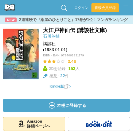
ログイン
新規会員登録
2週連続で『薬屋のひとりごと』17巻が1位！マンガランキング
NEW
大江戸神仙伝 (講談社文庫)
石川英輔
講談社
(1983.01.01)
ISBN・EAN:
9784061831179
3.46
本棚登録:
153
人
感想:
22
件
Kindle版
本棚に登録する
Amazon
詳細ページへ