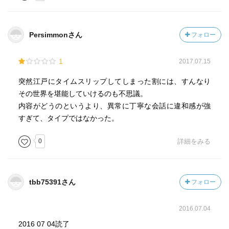
30そこそこの女性が、恋人の名前を呼ばずに常に「あな
た！」と呼びかけるものでしょうか。
更に速見は、なんと時代を透視する能力を（なぜか）身に
Persimmonさん
フォロー
つけ、自由に現代と江戸を行き来して、それぞれの世の恋
人とこの世の春を謳歌します。
1
2017.07.15
当時は安価な消耗品の根付を集めて、現代に持ち帰り、値
突然江戸にタイムスリップしてしまった割には、すんなり
打ちものの骨董品としてみたり、ファンデーションを江戸
その世界を堪能していけるのも不思議。
の恋人にプレゼントしたり。
内容がどうのというより、異常に丁寧な会話に違和感が強
ここまできたら、もうオールマイティすぎますね。
すぎて、タイプではなかった。
とことん都合がよすぎで、（こんなのあり？）と呆れてし
まうほどです。
0
詳細をみる
せっかくのスリルと冒険に満ちたシチュエーションなの
に、万事主人公にとって好都合すぎる展開で、起承転結の
tbb75391さん
フォロー
「転」がないため、読んでいてまったくハラハラしないの
が、なんだか残念にも思えてきます。
2016.07.04
あとがきに、「速見はもてもてだが、これは著者の願望が
現れたものだ」と書かれており、とことん運命に愛された
2016 07 04読了