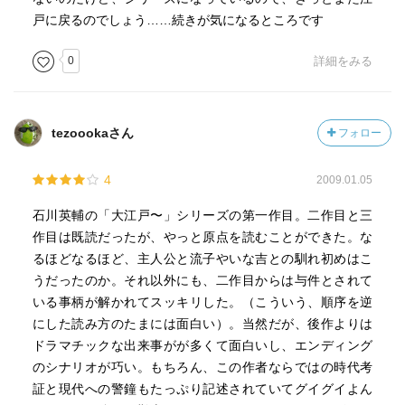
戸に戻るのでしょう……続きが気になるところです
0
詳細をみる
tezoookaさん
フォロー
4
2009.01.05
石川英輔の「大江戸〜」シリーズの第一作目。二作目と三
作目は既読だったが、やっと原点を読むことができた。な
るほどなるほど、主人公と流子やいな吉との馴れ初めはこ
うだったのか。それ以外にも、二作目からは与件とされて
いる事柄が解かれてスッキリした。（こういう、順序を逆
にした読み方のたまには面白い）。当然だが、後作よりは
ドラマチックな出来事がが多くて面白いし、エンディング
のシナリオが巧い。もちろん、この作者ならではの時代考
証と現代への警鐘もたっぷり記述されていてグイグイよん