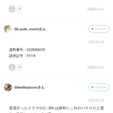
男を描きたかったのだろうと思いました。
0
詳細をみる
速見は江戸の世では人目を引く大柄の男になりますが、JIN
では体型の違いはまったく言及されていません。
演じる役者の体つきにさほど差がないからかもしれませ
lib-yuki_eventさん
フォロー
ん。
2015.05.30
物語の域を出ているほど綿密な時代考証がされているのは
資料番号：010699478
評価すべき点で、巻末に掲示された参考資料の多さにびっ
請求記号：F/ｲｼｶ
くりしました。
ただ、引用がこなれておらず、説明的記述が物語の展開を
0
詳細をみる
中断させて、スピードを鈍くしてしまっているようなとこ
ろが、気になりました。
ddeellaaccooさん
フォロー
とにかく世の男性の希望と夢をぎゅっと詰めて具現化した
ようなストーリーなので、男性が読んだら大いに夢とロマ
ンを感じられそうです。
2014.05.20
昔流行ったドラマの仁-JIN-は絶対にこれのパクりだと思