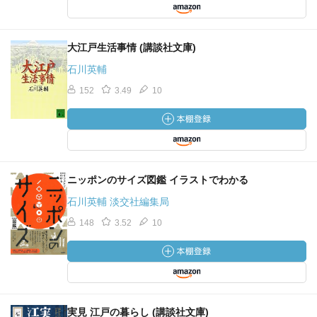
大江戸生活事情 (講談社文庫)
石川英輔
152
3.49
10
ニッポンのサイズ図鑑 イラストでわかる
石川英輔 淡交社編集局
148
3.52
10
実見 江戸の暮らし (講談社文庫)