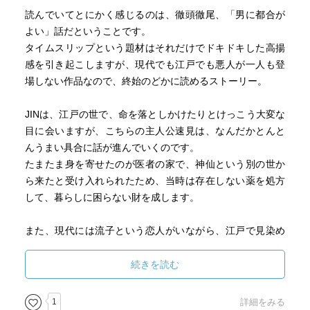
読んでいてとにかく感じるのは、徹頭徹尾、「男に都合が
よい」話だということです。
タイムスリップという題材はそれだけでドキドキした高揚
感を引き起こしますが、現代でも江戸でも悪人が一人も登
場しない作品なので、終始のどかに読めるストーリー。
JINは、江戸の世で、命を落としかけたりとけっこう大変な
目に会いますが、こちらの主人公速見は、なんだかとんと
んうまい具合に話が進んでいくのです。
たまたま身を寄せたのが医者の家で、神仙という別の世か
ら来たと受け入れられたため、当時は存在しない薬を処方
して、暮らしに困らない財を成します。
また、現代には流子という恋人がいながら、江戸で見染め
たいな吉という芸者と一緒になり、ラブラブな生活を送る
など、江戸ライフを存分に満喫しています。
続きを読む
描かれる女性像は、なんだか古めかしい、一昔前のヒロイ
ンタイプ。
1
詳細をみる