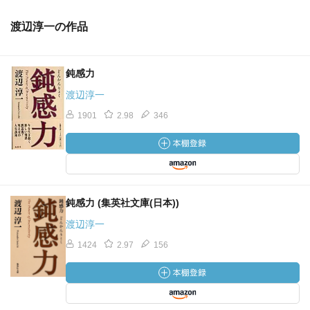
渡辺淳一の作品
鈍感力
渡辺淳一
1901
2.98
346
鈍感力 (集英社文庫(日本))
渡辺淳一
1424
2.97
156