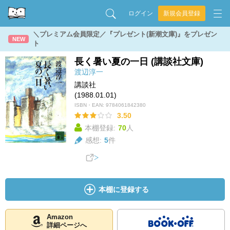
ログイン
新規会員登録
＼プレミアム会員限定／『プレゼント(新潮文庫)』をプレゼン
NEW
ト
長く暑い夏の一日 (講談社文庫)
渡辺淳一
講談社
(1988.01.01)
ISBN・EAN:
9784061842380
3.50
本棚登録:
70
人
感想:
5
件
本棚に登録する
Amazon
詳細ページへ