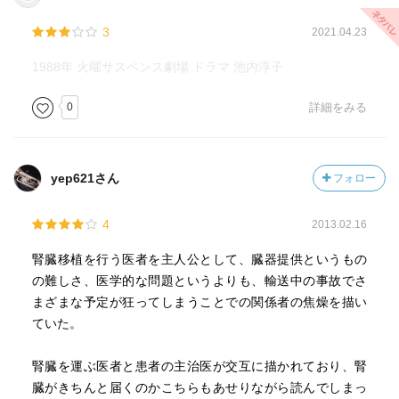
3
2021.04.23
1988年 火曜サスペンス劇場 ドラマ 池内淳子
0
詳細をみる
yep621さん
フォロー
4
2013.02.16
腎臓移植を行う医者を主人公として、臓器提供というもの
の難しさ、医学的な問題というよりも、輸送中の事故でさ
まざまな予定が狂ってしまうことでの関係者の焦燥を描い
ていた。
腎臓を運ぶ医者と患者の主治医が交互に描かれており、腎
臓がきちんと届くのかこちらもあせりながら読んでしまっ