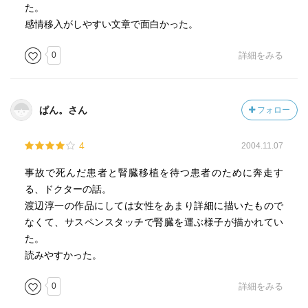
た。
感情移入がしやすい文章で面白かった。
0
詳細をみる
ぱん。さん
フォロー
4
2004.11.07
事故で死んだ患者と腎臓移植を待つ患者のために奔走す
る、ドクターの話。
渡辺淳一の作品にしては女性をあまり詳細に描いたもので
なくて、サスペンスタッチで腎臓を運ぶ様子が描かれてい
た。
読みやすかった。
0
詳細をみる