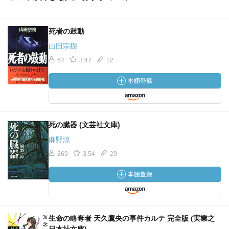
死者の鼓動
山田宗樹
64
3.47
12
死の臓器 (文芸社文庫)
麻野涼
269
3.54
29
生命の略奪者 天久鷹央の事件カルテ 完全版 (実業之