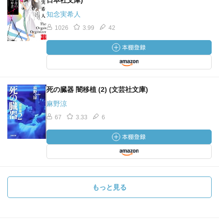
日本社文庫)
知念実希人
1026
3.99
42
死の臓器 闇移植 (2) (文芸社文庫)
麻野涼
67
3.33
6
もっと見る