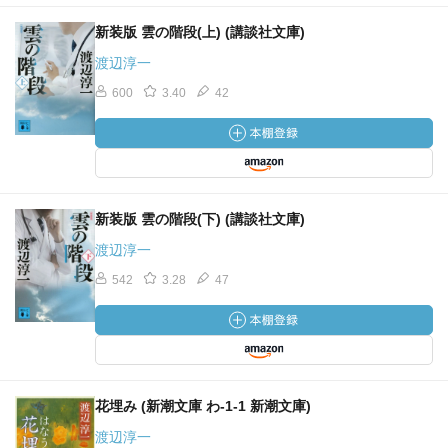
新装版 雲の階段(上) (講談社文庫)
渡辺淳一
600
3.40
42
新装版 雲の階段(下) (講談社文庫)
渡辺淳一
542
3.28
47
花埋み (新潮文庫 わ-1-1 新潮文庫)
渡辺淳一