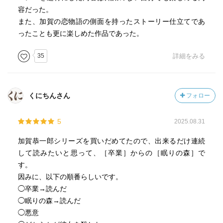
事件を担当するのは、まだ若手刑事だった頃の加賀恭一
容だった。
郎。彼はバレエという世界に疎く、団員たちの複雑な人間
また、加賀の恋物語の側面を持ったストーリー仕立てであ
関係や専門的な用語に戸惑いながらも、丁寧に聞き込みを
ったことも更に楽しめた作品であった。
進めていく。バレエ団は近く大規模な公演を控えており、
団員たちは練習に追われていた。華やかな舞台の裏では、
35
詳細をみる
主役争い、才能への嫉妬、恋愛関係のもつれなど、静かだ
が濃密な感情が渦巻いていることが次第に見えてくる。
くにちんさん
フォロー
加賀は団員の一人、浅岡未緒に出会う。彼女は天才的な
才能を持ちながら、どこか影を抱えたバレリーナだった。
5
未緒の踊りは圧倒的で、加賀は職務の枠を越えて彼女に惹
2025.08.31
かれていく。しかし、未緒は風間と親しく、また葉瑠子と
加賀恭一郎シリーズを買いだめてたので、出来るだけ連続
も複雑な関係にあった。バレエ団内部の人間模様は、事件
して読みたいと思って、［卒業］からの［眠りの森］で
の真相を探るうえで避けて通れないものとなる。
す。
因みに、以下の順番らしいです。
そんな中、第二の事件が起きる。バレエ団の演出家・梶
◯卒業→読んだ
田康成が毒殺されるのだ。梶田は団員からの信頼が厚く、
◯眠りの森→読んだ
風間とも親しい人物だった。二つの事件に関連性があるの
◯悪意
か、捜査本部は慎重に調べるが、動機も犯行方法もまった