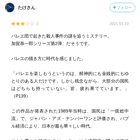
たけさん
フォロー
やがて加賀は、事件の核心にあるのが「未緒の才能と、そ
の才能を巡る人々の思惑」であることを突き止める。
3
未緒は圧倒的な才能を持つがゆえに、周囲の人々の人生を
2021.03.10
大きく変えてしまう存在だった。
バレエ団で起きた殺人事件の謎を追うミステリー。
風間は未緒を守ろうとし、梶田は未緒を舞台の中心に据え
加賀恭一郎シリーズ第2弾、だそうです。
ようとした。
一方、葉瑠子は未緒の存在によって自分の未来が閉ざされ
バレエの描き方に時代を感じました。
ることを恐れていた。
事件は、未緒を巡る感情の連鎖が引き起こした悲劇だっ
「バレエを楽しもうというのは、精神的にも金銭的にもゆ
た。
とりのある人だけです。しかし残念ながら、大部分の国民
はどちらも持っていない。皆、疲れ果てています。」
事件は解決するが、未緒の踊りに宿る孤独と美しさは、加
（P139）
賀の心に深い余韻を残す。
華やかな舞台の裏に潜む静かな闇。
この作品が発表された1989年当時は、国民は「一億総中
才能と嫉妬、愛情と犠牲が複雑に絡み合い、誰もが眠りの
流」で、ジャパン・アズ・ナンバーワンと評価され、バブ
森の中で迷い続けていた——そんな世界に踏み込んだ加賀
ル経済により、日本が最も華々しい時代。
の若き日の姿が鮮やかに描かれている。