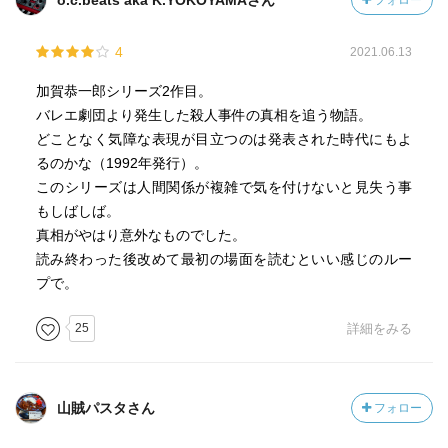
o.c.beats aka K.YOKOYAMAさん
フォロー
4
2021.06.13
加賀恭一郎シリーズ2作目。
バレエ劇団より発生した殺人事件の真相を追う物語。
どことなく気障な表現が目立つのは発表された時代にもよ
るのかな（1992年発行）。
このシリーズは人間関係が複雑で気を付けないと見失う事
もしばしば。
真相がやはり意外なものでした。
読み終わった後改めて最初の場面を読むといい感じのルー
プで。
25
詳細をみる
山賊パスタさん
フォロー