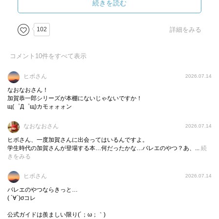
シリーズの魅力を象徴しているように感じた。
続きを読む
物語は、バレエ団の事務所で画家・風間利之が刺殺される
102
詳細をみる
ところから始まる。
第一発見者は団員の斎藤葉瑠子。
コメント
10
件をすべて表示
彼女は「侵入した男に襲われ、抵抗する中で刺してしまっ
た」と主張するが、事務所には金目の物がほとんどなく、
ヒボさん
2026.07.14
強盗が入る理由が乏しい。
なおなおさん！
証言にも細かな矛盾があり、事件は最初から不穏な空気を
加賀恭一郎シリーズが本棚にないじゃないですか！
щ(゜Д゜щ)カモォォォン
まとっている。
なおなおさん
2026.07.14
加賀はバレエの世界に疎く、団員たちの複雑な人間関係や
ヒボさん、一度加賀さんに出会ってはいるんですよ。
専門用語に戸惑いながらも、丁寧に聞き込みを進めてい
学生時代の加賀さんが登場する本…何だったかな…バレエのやつ？あ、...
続
く。
きをみる
そんな中で出会うのが、天才的な才能を持つバレリーナ・
ヒボさん
2026.07.14
浅岡未緒だ。
バレエのやつならきっと…
彼女の踊りは圧倒的で、加賀は職務の枠を越えて彼女に惹
( ´∀`)σコレ
かれていく。
未緒は風間と親しく、葉瑠子とも複雑な関係にあり、事件
公式ガイドは羨ましい限り(´；ω；｀)