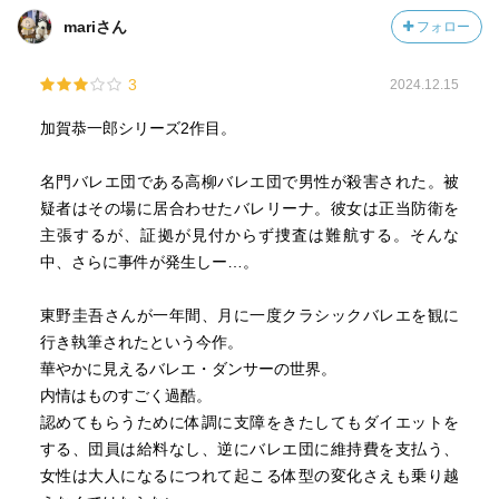
心に深く触れることになる。未緒は自分の才能が周囲を傷
mariさん
フォロー
つけてきたことを知り、踊り続けることへの迷いを抱えて
いた。加賀は彼女に寄り添いながらも、刑事としての立場
3
を貫く。事件は解決するが、未緒の踊りに宿る孤独と美し
2024.12.15
さは、加賀の心に深い余韻を残す。
加賀恭一郎シリーズ2作目。
華やかな舞台の裏に潜む静かな闇。才能と嫉妬、愛情と
名門バレエ団である高柳バレエ団で男性が殺害された。被
犠牲が複雑に絡み合い、誰もが眠りの森の中で迷い続けて
疑者はその場に居合わせたバレリーナ。彼女は正当防衛を
いた——
主張するが、証拠が見付からず捜査は難航する。そんな
物語は、そんな世界に踏み込んだ加賀の若き日の姿を鮮や
中、さらに事件が発生しー…。
かに描き出して幕を閉じる。
東野圭吾さんが一年間、月に一度クラシックバレエを観に
行き執筆されたという今作。
本の概要
華やかに見えるバレエ・ダンサーの世界。
青年刑事が追う踊り子の美しくも哀しい秘事華麗な舞を舞
内情はものすごく過酷。
うバレエ団のプリマが
認めてもらうために体調に支障をきたしてもダイエットを
正当防衛とはいえ、レッスン場に忍び込んだ男を殺害して
する、団員は給料なし、逆にバレエ団に維持費を支払う、
しまった。
女性は大人になるにつれて起こる体型の変化さえも乗り越
捜査に当った青年刑事は次第にあるバレリーナに魅かれて