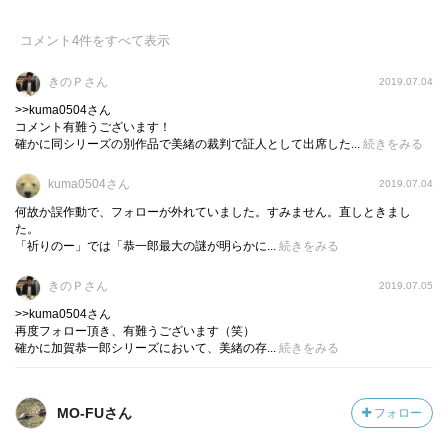
結果、刑事と犯人という立場で悲恋に終わってしまうのだ
が、加賀恭一郎の人間性が素晴らしすぎて、2人の恋愛がど
コメント
4
件をすべて表示
こか綺麗なもののように映った。
きのＰさん
2019.07.04
あと、終わり方がまたニクイというかキザだね～
>>kuma0504さん
加賀恭一郎シリーズでやはり目を引くのは、いちいち加賀
コメント有難うございます！
確かに同シリーズの別作品で美緒の裁判で証人として出席した...
続きをみる
恭一郎が吐く台詞がキザで素敵すぎるところかもしれな
い。
kuma0504さん
2019.07.04
男前すぎる。。。男なのに惚れそうだ。。。
何故か誤作動で、フォローが外れていました。すみません。直しときまし
た。
ただ、一つマイナスのことを言うとすれば、同シリーズで
「祈りのー」では「恭一郎最大の謎が明らかに...
続きをみる
ある「悪意」「赤い指」「新参者」「麒麟の翼」「祈りの
きのＰさん
2019.07.05
幕が降りるとき」と比べたら、少し作品のクオリティは下
>>kuma0504さん
がるかな・・・
再度フォロー頂き、有難うございます（笑）
（この5作品はいずれも後作だし、完成度が凄すぎるから仕
確かに加賀恭一郎シリーズにおいて、美緒の存...
続きをみる
方ないが。）
次の加賀恭一郎シリーズは、本作品と同じく読まず嫌いで
MO-FUさん
フォロー
敬遠していた「どちらかが彼女を殺した」と、「私が彼を