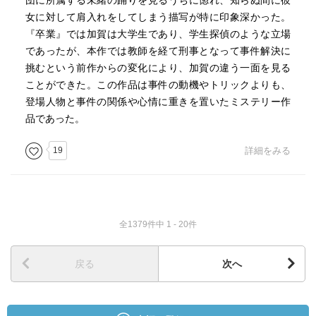
団に所属する未緒の踊りを見るうちに惚れ、知らぬ間に彼
れるなんていう臭いシーンがあるだろ。だけどあんなこ
女に対して肩入れをしてしまう描写が特に印象深かった。
と、絶対にないぜ。ダンサーというのは踊りに対しては潔
『卒業』では加賀は大学生であり、学生探偵のような立場
癖だし、他人との実力差を客観的に捉えているものなん
であったが、本作では教師を経て刑事となって事件解決に
だ。自分より優れた者がいる時に、その者をおしのけて自
挑むという前作からの変化により、加賀の違う一面を見る
分が踊るなんてことは本能的にないんだよ。役が欲しい時
ことができた。この作品は事件の動機やトリックよりも、
には実力で奪う、それしかないね。傍目には優雅だけど、
登場人物と事件の関係や心情に重きを置いたミステリー作
なかなか生存競争は厳しいんだぜ」
品であった。
19
詳細をみる
p297
「話してください。あなたが沈黙を続ける限り、色々な人
たちの苦しみは消えない。誰もが深い傷を負ったまま生き
ていくことになるし、俺はその人たちを最後まで追い続け
ることになるのです。どちらにとっても、不幸なマラソン
全1379件中 1 - 20件
でしかない」
戻る
次へ
p303
すべてはあの夜が始まりだった。