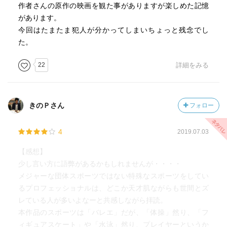
作者さんの原作の映画を観た事がありますが楽しめた記憶
があります。
今回はたまたま犯人が分かってしまいちょっと残念でし
た。
22
詳細をみる
きのＰさん
フォロー
4
2019.07.03
【感想】
少し言い方に語弊があるかもしれませんが・・・・
メジャーな団体スポーツではない特殊なスポーツをしてい
るプロフェッショナルは、どこか天才肌ながらも世間とズ
レている人が多いよなーと共感しながら拝読。
本作品のスポーツは「バレエ」だが、「体操」然り、「フ
ィギュアスケート」や「水泳」然り、プレイヤーというか