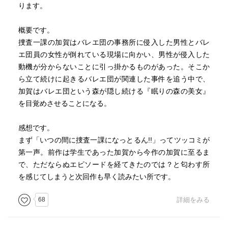
ります。
い方には賛否があった。
概要です。
未緒の過去を調べる中で、加賀は彼女が幼い頃から厳しい
捜査一課の加賀はバレエ団の事務所に侵入した男性とバレ
指導を受け、踊り以外の人生をほとんど持たずに育ってき
エ団員の女性が倒れている現場に向かい、男性が侵入した
たことを知る。
動機が分からないことに引っ掛かるものがあった。そこか
未緒の踊りは美しく、観客を魅了するが、その裏には孤独
ら立て続けに起きるバレエ団が関連した事件を追う中で、
と痛みがあった。
加賀はバレエ団という森が隠し続ける『眠りの森の美女』
加賀は彼女の心の奥に触れようとするが、未緒は事件につ
を目覚めさせることになる。
いて多くを語ろうとしない。
彼女の沈黙は、何かを守ろうとしているようにも見えた。
感想です。
まず「いつの間に捜査一課になっとるん!!」ってツッコミが
捜査が進むにつれ、加賀は「風間の死は偶発的なものでは
第一声。前作は学生であった加賀から今作の加賀に至るま
なく、バレエ団内部のある秘密を守るためのものではない
で、ただならぬエピソードを経てきたのでは？と匂わす所
か」と考えるようになる。
を感じてしまうと次回作も早く読みたい所です。
風間は団員の一人が抱える重大な秘密を知ってしまい、そ
れが殺害の動機になった可能性が浮上する。
68
詳細をみる
梶田の死もまた、同じ秘密に関わる人物が口封じのために
殺されたのではないかと推測される。