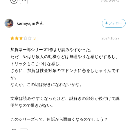
26
詳細をみる
まとめ
東野圭吾は
「ミステリーの面白さ」と「人間の心の深さ」を両立でき
kamiyajinさん
フォロー
る稀有な作家。
デビュー40年を迎えてなお新作を発表し続ける、日本文学
3
界の中心的存在です。
2024.10.27
加賀恭一郎シリーズ1作より読みやすかった。
ただ、やはり殺人の動機などは無理やりな感じがするし、
トリックもこじつけな感じ。
さらに、加賀は捜査対象のマドンナに恋をしちゃうんです
か。
なんか、この辺は好きになれないかな。
文章は読みやすくなったけど、謎解きの部分が後付けで説
明的なので驚きがない。
このシリーズって、何話から面白くなるのでしょう？