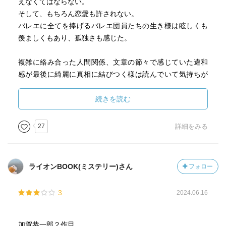
えなくてはならない。
いく。
そして、もちろん恋愛も許されない。
加賀恭一郎シリーズ
バレエに全てを捧げるバレエ団員たちの生き様は眩しくも
羨ましくもあり、孤独さも感じた。
著者について
東野圭吾
複雑に絡み合った人間関係、文章の節々で感じていた違和
日本を代表するミステリー作家で、累計発行部数1億部を超
感が最後に綺麗に真相に結びつく様は読んでいて気持ちが
える国民的ベストセラー作家です。
いい。
続きを読む
- 1958年大阪市生野区生まれの小説家。
加賀が終始恋愛モードだった。
- 1985年『放課後』で江戸川乱歩賞を受賞しデビュー。
昔から母に男の人は本気になると言葉より態度に表れるよ
27
詳細をみる
- 『秘密』『白夜行』『容疑者Xの献身』『ナミヤ雑貨店の
と言われていたけれど、今作を読んでまさにその通りだな
奇蹟』など、
と感じた。
映画・ドラマ化作品多数の国民的作家。
その後の展開を想像すると切なく辛い。
- 直木賞・日本推理作家協会賞・菊池寛賞・紫綬褒章など受
ライオンBOOK(ミステリー)さん
フォロー
賞歴多数。
- 2023年には著作100冊到達＆累計1億部突破。
3
2024.06.16
経歴と人物像
東野圭吾は大阪の下町で育ち、学生時代は読書家ではなか
加賀恭一郎２作目。