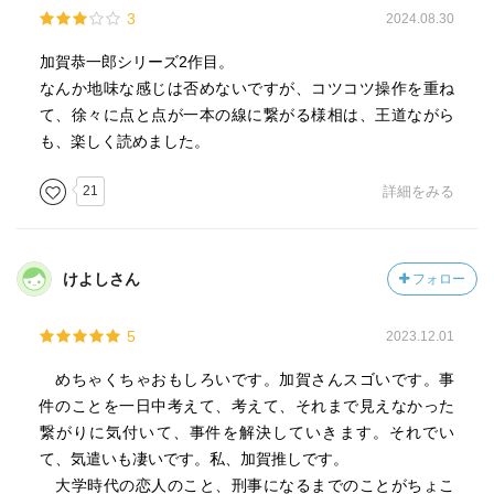
殺した」を読もうと思います。
3
2024.08.30
加賀恭一郎シリーズ2作目。
なんか地味な感じは否めないですが、コツコツ操作を重ね
【あらすじ】
て、徐々に点と点が一本の線に繋がる様相は、王道ながら
美貌のバレリーナが男を殺したのは、ほんとうに正当防衛
も、楽しく読めました。
だったのか？
完璧な踊りを求めて一途にけいこに励む高柳バレエ団のプ
21
詳細をみる
リマたち。
美女たちの世界に迷い込んだ男は死体になっていた。
若き敏腕刑事・加賀恭一郎は浅岡未緒に魅かれ、事件の真
けよしさん
フォロー
相に肉迫する。
華やかな舞台の裏の哀しいダンサーの悲恋物語。
5
2023.12.01
めちゃくちゃおもしろいです。加賀さんスゴいです。事
件のことを一日中考えて、考えて、それまで見えなかった
【引用】
繋がりに気付いて、事件を解決していきます。それでい
p149
て、気遣いも凄いです。私、加賀推しです。
加賀は結局マンションの前まで送ってくれた。そして時間
大学時代の恋人のこと、刑事になるまでのことがちょこ
が遅くなったことを、さかんに詫びていた。気にしないで