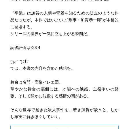
『卒業』は加賀の人柄や背景を知るための助走のような作
品だったが、本作ではいよいよ“刑事・加賀恭一郎”が本格的
に登場する。
シリーズの世界が一気に立ち上がる瞬間だ。
読後評価は☆3.4
(´ρ｀*)ｺﾎﾝ
では、本書の内容を含めた感想を。
舞台は名門・高柳バレエ団。
華やかな舞台の裏側には、才能への嫉妬、主役争いの緊
張、そして静かに沈殿する感情の闇がある。
そんな世界で起きた殺人事件を、若き加賀が淡々と、しか
し確実に解きほぐしていく。
バレエという専門的で閉じた世界に踏み込む加賀の姿は、