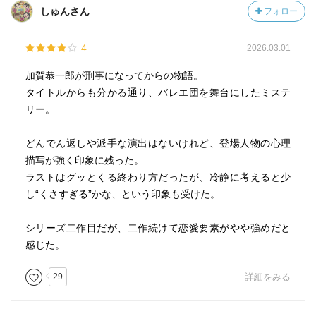
しゅんさん
フォロー
捜査が進むにつれ、加賀は「風間の死は偶発的なもので
4
はなく、バレエ団内部のある秘密を守るためのものではな
2026.03.01
いか」と考えるようになる。風間は団員の一人が抱える重
加賀恭一郎が刑事になってからの物語。
大な秘密を知ってしまい、それが殺害の動機になった可能
タイトルからも分かる通り、バレエ団を舞台にしたミステ
性が浮上する。梶田の死もまた、同じ秘密に関わる人物が
リー。
口封じのために殺されたのではないかと推測される。
どんでん返しや派手な演出はないけれど、登場人物の心理
やがて加賀は、事件の核心にあるのが「未緒の才能と、
描写が強く印象に残った。
その才能を巡る人々の思惑」であることを突き止める。未
ラストはグッとくる終わり方だったが、冷静に考えると少
緒は圧倒的な才能を持つがゆえに、周囲の人々の人生を大
し“くさすぎる”かな、という印象も受けた。
きく変えてしまう存在だった。風間は未緒を守ろうとし、
梶田は未緒を舞台の中心に据えようとした。一方、葉瑠子
シリーズ二作目だが、二作続けて恋愛要素がやや強めだと
は未緒の存在によって自分の未来が閉ざされることを恐れ
感じた。
ていた。事件は、未緒を巡る感情の連鎖が引き起こした悲
劇だった。
29
詳細をみる
最終的に加賀は真相を解き明かすが、その過程で未緒の