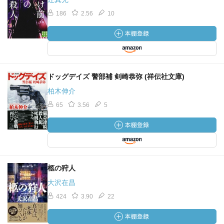
いたようだが、彼がなぜこの秘密を知っているかというこ
186
2.56
10
とは聞かず、「近くなら」と答えた。
「加賀さん、あたしを逮捕してください」
「ええ、あなたを逮捕します」
「これでようやく罪の償いができるんですね。とても長い
日々でした」
ドッグデイズ 警部補 剣崎恭弥 (祥伝社文庫)
「償いは必要です。しかし、公正な審判もまた必要です。
柏木伸介
あなたにとっても今度の事件は不運だった」
65
3.56
5
「俺があなたを守ってみせる」と彼は言った。
「加賀さん。あたし、加賀さんの声を忘れません」
声が詰まった。その彼女の体を引き寄せ、加賀は囁いた。
「大丈夫。耳のこともきっとなんとかしてみせる」
彼はフロリナ姫の顔のままの未緒に、静かに口づけした。
柩の狩人
「君が好きだから」
大沢在昌
加賀は未緒の身体を強く抱きしめた。
424
3.90
22