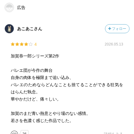
- 『ガリレオ』シリーズ
広告
論理的で緻密なトリックが魅力。湯川学（福山雅治）がド
ラマ化で人気に。
あこあこさん
フォロー
2. 人間ドラマ系
- 『白夜行』
4
- 『幻夜』
2026.05.13
- 『手紙』
加賀恭一郎シリーズ第2作
犯罪と人間の心の闇を描く重厚な作品群。
バレエ団が今作の舞台
3. ファンタジー・寓話系
自身の肉体を極限まで追い込み、
- 『ナミヤ雑貨店の奇蹟』
バレエのためならどんなことも捨てることができる狂気を
- 『魔女と過ごした七日間』
はらんだ執念。
温かい余韻と人生の示唆が残る物語。
華やかだけど、痛々しい。
映像化の多さ
加賀のまだ青い熱意とやり場のない感情。
東野作品は20作以上が映画・ドラマ化されており、
若さを色濃く感じた作品でした。
日本で最も映像化されている作家の一人です。