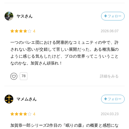
の中心にいる人物の一人だった。
ヤスさん
フォロー
やがて第二の事件が起きる。
演出家・梶田康成が毒殺されるのだ。
4
風間と梶田、二人の死に関連性があるのか、捜査本部は慎
2026.06.07
重に調べるが、動機も犯行方法も異なり、捜査は混乱す
一つのバレエ団における閉塞的なコミュニティの中で、許
る。
されない思いが交錯して苦しい展開だった。ある種洗脳の
さらに葉瑠子の恋人・柳生講介が襲われ、重傷を負う。
ように感じる気もしたけど、プロの世界ってこういうこと
事件は連続性を帯び、バレエ団全体が不安と緊張に包まれ
なのかな。加賀さん頑張れ！
ていく。
78
詳細をみる
加賀は、事件の鍵が「バレエ団の内部構造」にあると考え
る。
団員たちは舞台の成功のために互いを支え合う一方、主役
マメムさん
フォロー
を巡る競争は苛烈で、時に人生を左右するほどの重圧がか
かる。
4
風間は未緒の才能を見抜き、特別な期待を寄せていた。
2024.03.23
一方、葉瑠子は未緒に強い対抗心を抱いていた。
加賀恭一郎シリーズ2作目の『眠りの森』の概要と感想にな
梶田も未緒を舞台の中心に据えようとしていたが、その扱