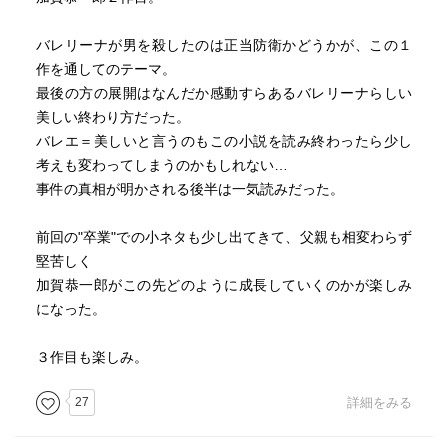
ったものの、
高校2年で松本清張らの推理小説に出会い創作を開始。
バレリーナが男を殺したのは正当防衛かどうかが、この１
大学では大阪府立大学工学部電気工学科に在籍し、アーチ
作を通してのテーマ。
ェリー部の主将を務めました。
最後の方の展開はなんだか感動すらあるバレリーナらしい
この経験はデビュー作『放課後』にも活かされています。
美しい終わり方だった。
バレエ＝美しいと言うのもこの小説を読み終わったら少し
会社員として働きながら執筆を続け、乱歩賞受賞を機に専
考えも変わってしまうのかもしれない…
業作家へ。
事件の真相が明かされる後半は一気読みだった。
しかし初期はヒットに恵まれず、10年近い不遇時代を経
験。
前回の"卒業"での小ネタも少し出てきて、父親も相変わらず
転機となったのは1998年の『秘密』で、ここから一気に国
堅苦しく
民的作家へと躍進しました。
加賀恭一郎がこの先どのように成長していくのかが楽しみ
になった。
代表作の特徴
東野作品は大きく3つの系統に分かれます。
３作目も楽しみ。
27
詳細をみる
1. 本格ミステリー系
- 『容疑者Xの献身』