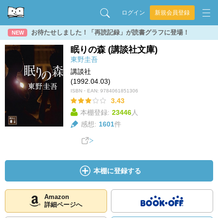
ログイン
新規会員登録
お待たせしました！「再読記録」が読書グラフに登場！
NEW
眠りの森 (講談社文庫)
東野圭吾
講談社
(1992.04.03)
ISBN・EAN:
9784061851306
3.43
本棚登録:
23446
人
感想:
1601
件
本棚に登録する
Amazon
詳細ページへ