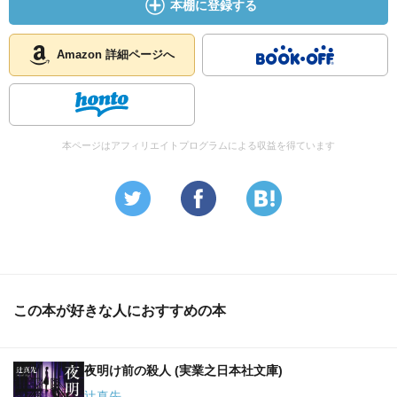
本棚に登録する
あの日のレッスン後、未緒は亜希子から自主練習をしない
かと誘われた。
二人はとりあえず食事に出かけた。そしてそのあとで稽古
Amazon 詳細ページへ
場に戻ったのだ。
問題はここだった。
前後の状況を考えると、どうやら風間はずっと二人の行動
を追跡していたのだ。
本ページはアフィリエイトプログラムによる収益を得ています
未緒がいなくなるのを見た風間は、建物に近づいた。一方
未緒は買い物を済ませて帰ってくると、玄関の鍵を開けて
中に入った。だがこの時に、見知らぬ男に襲われている亜
希子の姿があった。
プリマを守らなければ、と未緒は思った。今、彼女の身に
もしものことがあれば、最後の夢も叶わなくなる。
彼女は身を低くして中に入って花瓶を取ると、男の頭目が
けて両手で思いきり振った。
この本が好きな人におすすめの本
夜明け前の殺人 (実業之日本社文庫)
p319
「聞こえますか」と加賀はいった。彼女はさすがに少し驚
辻真先