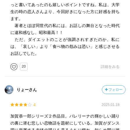
っと書いてあったのも嬉しいポイントですね。私は、大学
ください、と未緒はいった。
生の時の恋人さんより、今回好きになった方に好感を持ち
「どうせ帰っても一人だから。今夜は楽しかったです」
ます。
「俺もです」
著者とほぼ同世代の私には、お話しの舞台となった時代
「今度、剣道を見せていただけます？」
に違和感なし、昭和最高！！
未緒がいうと加賀は一瞬だけ目を伏せた。小さな動きだっ
ただ、ダイエットのことが強調されすぎたのか、私に
たが、まるで一番デリケートな部分に触れられたような反
は、「哀しい」より「食べ物の怨みは恐い」と感じさせる
応に、未緒には見えた。
お話しでした。
「今度」と彼はいった。「必ず」
未緒は頷き、マンションに向かって歩きだした。
20
詳細をみる
p185
柳生は加賀の考えを察したのか、にやりと口を曲げ、「だ
りょーさん
フォロー
けど役を狙って誰かが俺を殺そうとしたなんてことは、絶
対に考えられないぜ。賭けてもいい」
4
2025.01.18
「そうかな」
加賀恭一郎シリーズ２作品目。バレリーナの輝かしい踊り
「そうさ。ダンサーはそんなことはしない。出来ないん
の裏に潜む悲しい恋物語を題材にしている。加賀がダンス
だ。よくドラマなんかでさ、プリマの座を狙って相手を陥