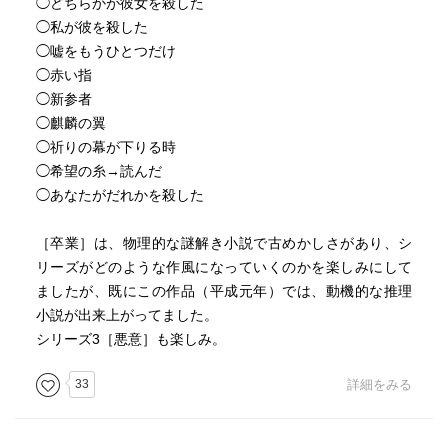
◯どちらかが彼女を殺した
く異なるため、捜査は混乱する。さらに、葉瑠子の恋人で
◯私が彼を殺した
ある柳生講介が何者かに襲われ、重傷を負う。事件は連続
◯嘘をもうひとつだけ
性を帯び、バレエ団全体が不安と緊張に包まれる。
◯赤い指
◯新参者
加賀は、事件の鍵が「バレエ団の内部構造」にあると考
◯麒麟の翼
える。団員たちは舞台の成功のために互いを支え合う一
◯祈りの幕が下りる時
方、主役を巡る競争は苛烈で、時に人生を左右するほどの
◯希望の糸→読んだ
重圧がかかる。風間は団員の才能を見抜く目を持ち、未緒
◯あなたがだれかを殺した
に特別な期待を寄せていた。一方、葉瑠子は未緒に強い対
抗心を抱いていた。梶田もまた、未緒の才能を高く評価し
［卒業］は、物理的な謎解き小説で古めかしさがあり、シ
ていたが、その扱い方には賛否があった。
リーズがどのような作風になっていくのかを楽しみにして
ましたが、既にこの作品（平成元年）では、動機的な推理
加賀は未緒の過去を調べる中で、彼女が幼い頃から厳し
小説が出来上がってました。
い指導を受け、踊り以外の人生をほとんど持たずに育って
シリーズ3［悪意］も楽しみ。
きたことを知る。未緒の踊りは美しく、観客を魅了する
が、その裏には孤独と痛みがあった。加賀は彼女の心の奥
33
詳細をみる
に触れようとするが、未緒は事件について多くを語ろうと
しない。彼女の沈黙は、何かを守ろうとしているようにも
見えた。