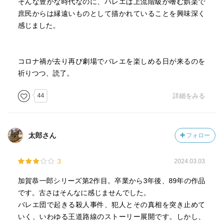
そんな豊かな時代なのに、バレエは上流階級が嗜む娯楽で
そして驚いたのは、物語のラスト“恋愛モノ”かと錯覚してし
庶民からは縁遠いものとして描かれていることを興味深く
まうことだ。
感じました。
加賀シリーズってこんな感じだったっけ？
と一瞬戸惑うほど、未緒への加賀の静かな恋心が物語に陰
影を与えている。
コロナ禍が去り再び劇場でバレエを楽しめる日が来るのを
ミステリーとしての緊張感と、恋愛の切なさが同居する独
祈りつつ、読了。
特の読後感が残った。
44
詳細をみる
そして欲を言うならば加賀が事件の謎を解くために父親に
電話をするシーン。
あそこは本作のキーだった気がするんだよなー。
太郎さん
フォロー
だからこそ、もう少しページ数をとってもよかったんじゃ
ないですか、東野先生！
3
2024.03.03
さて、次は『どちらかが彼女を殺した』。
加賀恭一郎シリーズ第2作目。卒業から3年後、89年の作品
ここから加賀シリーズは一気に加速するはず。
です。古さはそんなに感じませんでした。
年内読破、まだ諦めていない。
バレエ団で起きる殺人事件、犯人とその真相を突き止めて
いく、いわゆる王道路線のストーリー展開です。しかし、
それに、どうしても本作のラストが気になる。