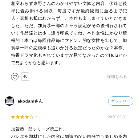
相変わらず東野さんのわかりやすい文体と内容、伏線と後
加賀恭一郎シリーズってこんな恋愛要素あったっけ？
半に畳み掛ける回収、毎度ですが最終段階に至るまで犯
浅岡未緒って、この後の作品には…
人・真相も私はわからず、、本作も楽しませていただきま
私の中で新たなシリーズの謎が加わった。
した。ただ、加賀恭一郎のキャラ設定がその後刊行されて
この解き明かすためにも、もう少しこの世界を歩き続けて
いく作品達とは少し違う印象ですね、本作女性にかなり積
みようと思う。
極的！本当は毎回作品毎にマドンナ的な女性を出して、加
賀恭一郎の恋模様も追いかける設定だったのかな？本作、
特番ドラマ化もされていますが見てなかったのでHuluとか
で見ようかなと思います。
<あらすじ>
名門・高柳バレエ団の事務所で、画家・風間利之が刺殺さ
40
詳細をみる
れる事件が起きる。風間はバレエ団の舞台美術を担当して
おり、団員との関係も深かった人物だ。第一発見者は団員
の斎藤葉瑠子。彼女は「事務所に侵入した男に襲われ、抵
akodamさん
フォロー
抗する中で男を刺してしまった」と主張する。だが、事務
所には金目の物はほとんどなく、強盗が入る理由が乏し
4
い。さらに葉瑠子の証言には細かな矛盾があり、捜査は難
2020.08.01
航する。
加賀恭一郎シリーズ第二作。
バレエを題材にした内容は知識のない自分でも楽しめる内