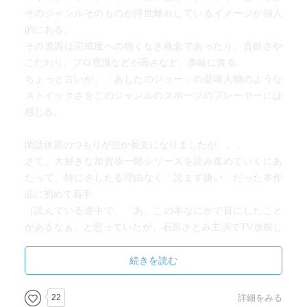
そのジャンルそのものが浮世離れしているイメージが個人
的にある。
その原因は完成度への飽くなき執念であったり、貪欲さや
こだわり、プロ意識などが高さなど、多岐に渡る。
ちょっと古いが、「あしたのジョー」の登場人物のような
ストイックさをこのジャンルのスポーツのプレーヤーには
感じる。
閑話休題のつもりが些か長文になりましたが、、、
さて、大好きな加賀恭一郎シリーズを読み進めていくにあ
たって、特にさしたる理由なく「読まず嫌い」だった本作
品に初めて着手。
（読んでいる途中で、「あ、この本なにかで目にしたこと
があるなぁ」と思っていたが、石原さとみ主演でTV放映し
ていたなと読み終わってから思い出した。）
優秀な頭脳を持ち、気遣いや人情味あふれながらも、どこ
続きを読む
か他人と一線引いている。そんな加賀恭一郎には珍しい、
彼の切ないラブストーリーが主題の一作。
22
詳細をみる